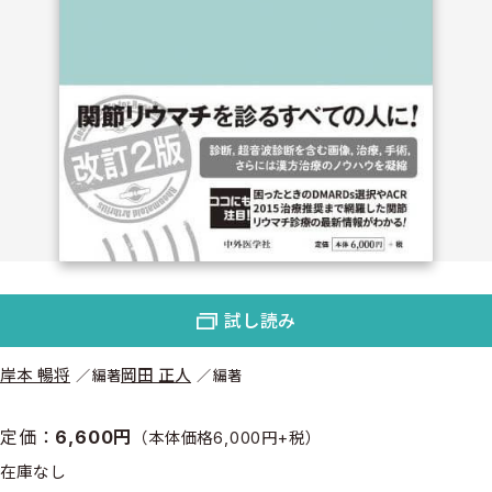
試し読み
岸本 暢将
岡田 正人
編著
編著
定価：
6,600円
（本体価格6,000円+税）
在庫なし