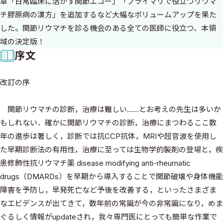
章「日常臨床に活かす関節エコー」「プライマリで役立つリウマ
チ膠原病の漢方」を追加するなど大幅なボリュームアップを果た
した。関節リウマチを診る機会のある全ての医師に役立つ、本領
域の決定版！
序文
改訂の序
関節リウマチの診断，治療は難しい……とお考えの先生は多いか
もしれない．確かに関節リウマチの診断，治療にまつわるここ数
年の進歩は著しく，診断では抗CCP抗体，MRIや超音波を使用し
た早期診断法の有用性，治療に至っては生物学的製剤の登場と，疾
患修飾性抗リウマチ薬 disease modifying anti-rheumatic
drugs（DMARDs）を早期から導入することで関節破壊や身体機能
障害を予防し，早発死亡など予後を改善する，といったさまざま
なエビデンスが出てきて，数年前の常識が今の非常識になり，めま
ぐるしく情報がupdateされ，我々専門医にとっても簡単な作業で