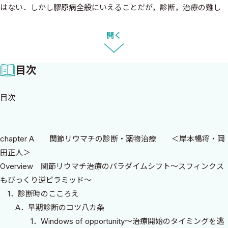
はない．しかし膠原病全般にいえることだが，診断，治療の難し
さを認識し，ある一定のルールを習得することで対応でき，あと
は何とも楽しい知的作業となる．
開く
情報はインターネットで毎日updateされ，1990年後半から生物
学的製剤を含めた最新の薬剤が大きな流れをつくっている昨今，
目次
リウマチ診療のグローバルスタンダードの達成は急務である．わ
が国でも生物学的製剤が2003年に認可され，10年以上が経過し欧
目次
米と同等の治療が行えるようになっている．実際，筆者の2人がそ
れぞれ欧州，米国でリウマチ膠原病診療に携わっていた2000年代
初頭には，何人もの日本人の患者さんがTNF阻害薬tumor necrosis
chapter A 関節リウマチの診断・薬物治療 ＜岸本暢将・岡
factor inhibitorの注射を受けるためだけに2か月に1回はるばる日本
田正人＞
から海外に訪れており，“欧米で学んだ最新の治療のノウハウを日
Overview 関節リウマチ治療のパラダイムシフト〜スフィンクス
本のリウマチ膠原病臨床に貢献したい”と強く願い，2006年に帰国
もびっくり逆ピラミッド〜
した．
1．診断時のこころえ
日本では“まれ”とされていた乾癬性関節炎を含む脊椎関節炎に
A．早期診断のコツ八カ条
関しても欧米ではCommon diseaseの一つであり，RA同様，治療
1．Windows of opportunity〜治療開始のタイミングを逃
薬の開発により医師の認知度が高まり，昨今診断の遅れもなくな