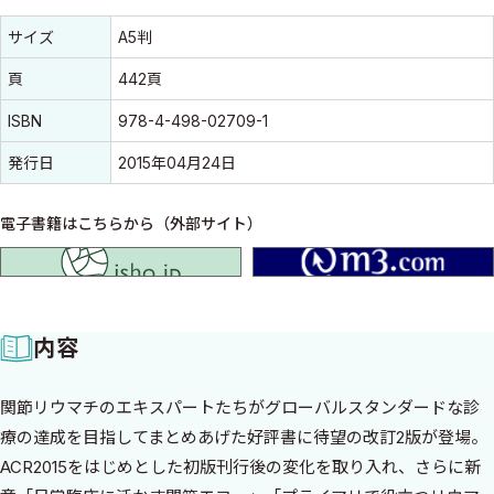
書誌情報
書誌情報
サイズ
A5判
頁
442頁
ISBN
978-4-498-02709-1
発行日
2015年04月24日
電子書籍はこちらから（外部サイト）
isho.jp
内容
関節リウマチのエキスパートたちがグローバルスタンダードな診
療の達成を目指してまとめあげた好評書に待望の改訂2版が登場。
ACR2015をはじめとした初版刊行後の変化を取り入れ、さらに新