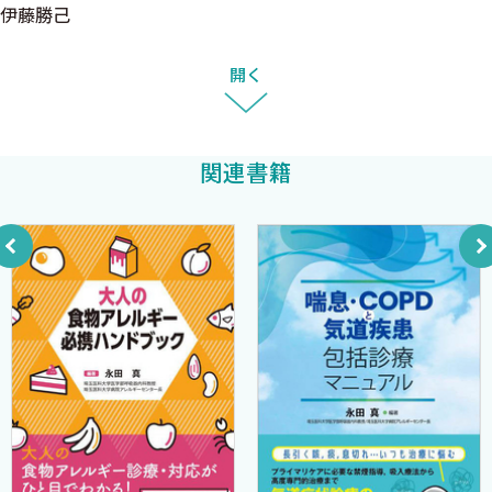
今回の改定では，リウマチ診療をより身近なものとして捉えてい
伊藤勝己
いて
ただけるよう，初版同様，診断や治療においてわかりやすい構成
5．コントローラーとリリーバーという考え方
を心掛け，新規治療薬の解説に加え，挙児希望患者や困ったとき
開く
6．簡単なリウマチ治療推奨
のDMARDs選択も変更を行い，ACR2015関節リウマチ治療推奨や
7．最後にやっぱり個別化医療
ACR2014体軸関節脊椎関節炎治療推奨を含む最新情報を盛り込ん
3．よく使われる消炎鎮痛薬（NSAIDsおよびステロイド）
だ．また，整形外科手術エッセンスのUpdate，さらにエビデンス
関連書籍
A．NSAIDsの使い方＋注意事項
では図ることが難しい治療効果も重要であり，コミュニケーショ
1．NSAIDsの副作用
ン法や東洋医学（漢方）のエッセンスも紹介し，診断法において
2．NSAIDsとは?
は非侵襲的に行える関節超音波検査についても要点をわかりやす
3．NSAIDsの適応
く解説している．
4．NSAIDsの禁忌や注意事項
関節リウマチ診療のグローバルスタンダードな治療をわが国の
5．NSAIDsの使い分け
患者さんにも幅広く提供できるように，リウマチ膠原病を専門と
6．まとめ
する内科医および整形外科医ばかりでなく一般臨床医にも最新の
B．ステロイドの使い方＋注意事項
エビデンスをお伝えすることができれば幸いである．
1．ステロイドの種類
2．ステロイドの副作用
2015年4月
3．ステロイドの投与法・減量法
聖路加国際病院Immuno-Rheumatology Center