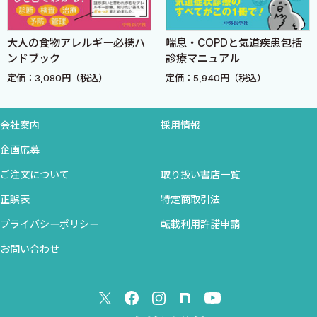
4．2007年ステロイド使用に関する欧州リウマチ学会の
岸 本 暢 将
推奨（EULAR recommendation）
岡 田 正 人
大人の食物アレルギー必携ハ
喘息・COPDと気道疾患包括
4．よく使われる抗リウマチ薬
ンドブック
診療マニュアル
1．サラゾスルファピリジン（SASP）
定価：3,080円（税込）
定価：5,940円（税込）
2．ブシラミン（BUC）
3．メトトレキサート（MTX）
4．イグラチモド
会社案内
採用情報
5．トファシチニブ（TOF）
企画応募
生物学的製剤
ご注文について
取り扱い書店一覧
ポイント
生物学的製剤とは何か
正誤表
特定商取引法
生物学的製剤の種類と作用機序
プライバシーポリシー
転載利用許諾申請
生物学的製剤の適応基準
お問い合わせ
RAに対するTNF阻害薬の効果の違い
どのTNF阻害薬を選ぶのがよいか
TNF阻害薬にMTXの併用は絶対に必要か
TNF阻害薬でMTXが併用できない場合に他のDMARDs