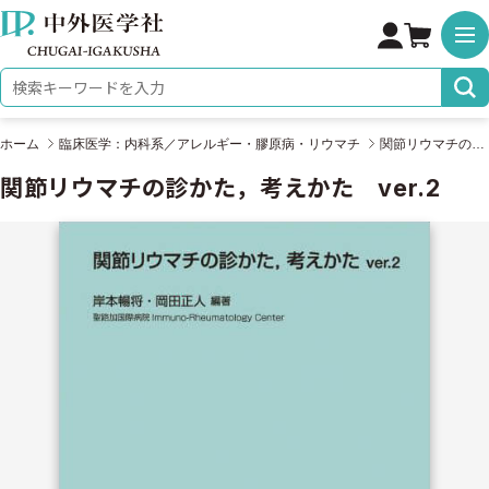
株式会社 中外医学社
検索キーワード
ホーム
臨床医学：内科系／アレルギー・膠原病・リウマチ
関節リウマチの診かた，考えかた ver.2
関節リウマチの診かた，考えかた ver.2