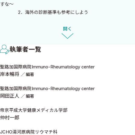
すな〜
っている．本邦でも分類（診断）基準の日常診療での応用法の熟
2．海外の診断基準も参考にしよう
知，治療推奨の最新情報をUpdateすることが急務となっている．
3．多関節炎患者の鑑別疾患に注意！
全国に60万人以上いるといわれている関節リウマチ患者．おそ
4．リウマトイド因子・抗CCP抗体に頼りすぎないこ
開く
らくこれは氷山の一角で，実際は世界的にみても約100人に1人の
と
Common diseaseであり，プライマリ・ケアで日常よく遭遇する
5．関節MRIを活用しよう
疾患となっている．その一方で，わが国ではリウマチ膠原病専門医
執筆者一覧
6．2005年早期RA診断基準を理解しておくこと
の数は少なく，また全体として最新の診断法，薬物療法に精通し
7．新しい分類基準とその問題点も知っておこう
ているリウマチ膠原病のみを専門とした臨床医の数も少ない．
聖路加国際病院Immuno-Rheumatology center
8．問題点を踏まえたうえで，2010年分類基準を使ってみ
リウマチ膠原病専門医，さらには一般臨床医をはじめ研修医も
岸本暢将
編著
よう！
含めた幅広い読者に対して日常診療の参考となるように，関節リ
B．活動性モニター（画像も含めて）
聖路加国際病院Immuno-Rheumatology center
ウマチおよび脊椎関節炎を「エビデンス」と「実臨床では」とい
2．治療戦略
岡田正人
編著
う切り口でできる限りわかりやすく解説した本書を2011年に出版し
1．治療開始前にまず病期・予後診断
てからすでに4年が経過した．この数年の間に新規経口DMARDsや
2．合併症
帝京平成大学健康メディカル学部
生物学的製剤も加わり，新しい治療ガイドラインや推奨のUpdate
仲村一郎
3．Treating RA To Target （T2T）〜日常診療での治療効果
が発表された．さらには関節超音波検査など新たなエビデンスや
判定と治療目標〜
臨床応用が日常診療で広がっている．このような状況を踏まえ，
JCHO湯河原病院リウマチ科
4．2008年ACRおよび2013年EULARの治療推奨updateにつ