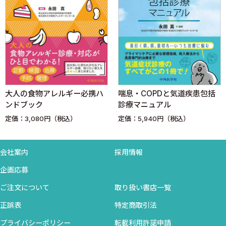
6．まとめ
B．ステロイドの使い方＋注意事項
1．ステロイドの種類
2．ステロイドの副作用
3．ステロイドの投与法・減量法
4．2007年ステロイド使用に関する欧州リウマチ学会の推
奨（EULAR recommendation）
大人の食物アレルギー必携ハ
喘息・COPDと気道疾患包括
4．よく使われる抗リウマチ薬
ンドブック
診療マニュアル
1．サラゾスルファピリジン（SSZ）
定価：3,080円（税込）
定価：5,940円（税込）
2．ブシラミン（BUC）
3．メトトレキサート（MTX）
会社案内
採用情報
生物学的製剤
・ポイント
企画応募
・生物学的製剤とは何か
ご注文について
取り扱い書店一覧
・生物学的製剤の種類と作用機序
正誤表
特定商取引法
・生物学的製剤の適応基準
プライバシーポリシー
転載利用許諾申請
・海外での生物学的製剤の適応基準