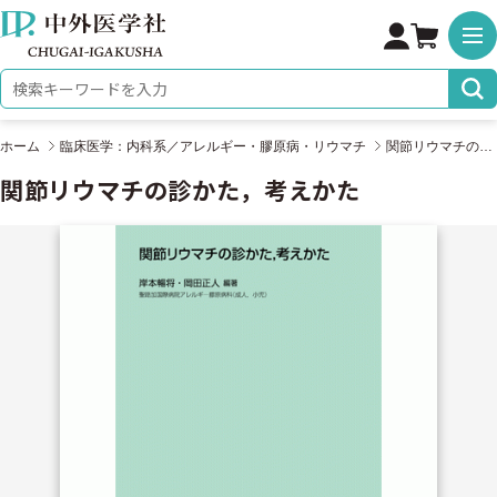
株式会社 中外医学社
検索キーワード
ホーム
臨床医学：内科系／アレルギー・膠原病・リウマチ
関節リウマチの診かた，考えかた
関節リウマチの診かた，考えかた