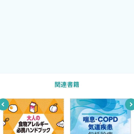
B．活動性モニター（画像も含めて）
岸本暢将
編著
2．治療戦略
1．治療開始前にまず病期・予後診断
聖路加国際病院アレルギー膠原病科（成人，小児）
2．合併症
岡田正人
編著
3．Treating RA To Target （T2T）〜日常診療での治療効果
判定と治療目標〜
湯河原厚生年金病院リウマチ科
仲村一郎
4．2008年ACRおよび2009年EULARの治療推奨
5．コントローラーとリリーバーという考え方
湯河原厚生年金病院リウマチ科
6．簡単なリウマチ治療推奨
伊藤勝己
7．最後にやっぱり個別化医療
3．よく使われる消炎鎮痛薬（NSAIDsおよびステロイド）
関連書籍
A．NSAIDsの使い方＋注意事項
1．NSAIDsの副作用
2．NSAIDsとは？
3．NSAIDsの適応
4．NSAIDsの禁忌や注意事項
5．NSAIDsの使い分け