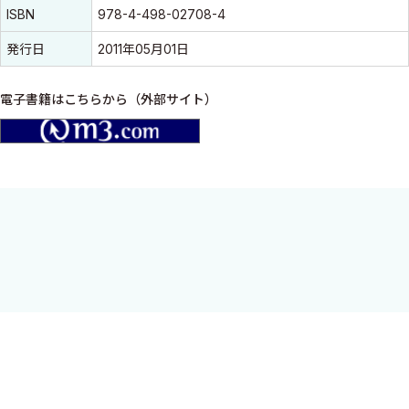
ISBN
978-4-498-02708-4
発行日
2011年05月01日
電子書籍はこちらから（外部サイト）
m3.com
関節リウマチのエキスパートたちが，グローバルスタンダードな
診療の達成を目指してまとめ上げた渾身の力作．専門医から，若
手医師やプライマリケア医に役立つ決定版．
目 次