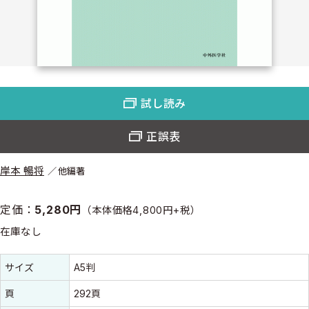
試し読み
正誤表
岸本 暢将
他編著
定価：
5,280円
（本体価格4,800円+税）
在庫なし
書誌情報
書誌情報
サイズ
A5判
頁
292頁