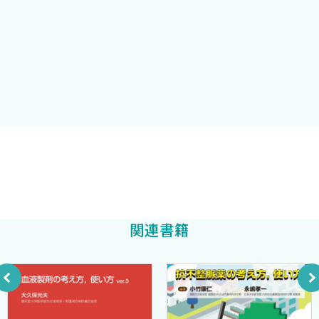
『間違いだらけの車選び』においては，決してメーカーにおもね
ることなく，また「個人の意見」になることを厭わず，自身の感
❶ベタメタゾン，デキサメタゾン，プレドニゾロン
性に照らして判断したものを伝える書籍であったと感じておりま
1. 概略
す．
▶処方例
おかげさまで第4版となった本書においても，これまでの版と同様
2. 疼痛に対して
に，建前論は極力排し，また申告すべき利益相反がないという立場
3. 全身倦怠感に対して
から，症状緩和に適している薬剤を紹介していきたいと存じま
4. 食欲不振に対して
す．皆さまが明日からより緩和の薬剤を理解して使用する一助と
5. 呼吸困難に対して
なれば，この上ない喜びです．
6. 嘔気・嘔吐に対して
第4版，どうぞよろしくお願い申し上げます．
早期緩和ケア大津秀一クリニック院長
7. 胸水・腹水に対して
大津秀一
著
8. 腸閉塞（下部消化管閉塞）に対して
2021年1月
9. 下肢浮腫に対して
関連書籍
大津秀一
10. その他に対して
［Column］最後に一口コラム，及び在宅にて
［Column］ステロイドとコスト
▶説明例