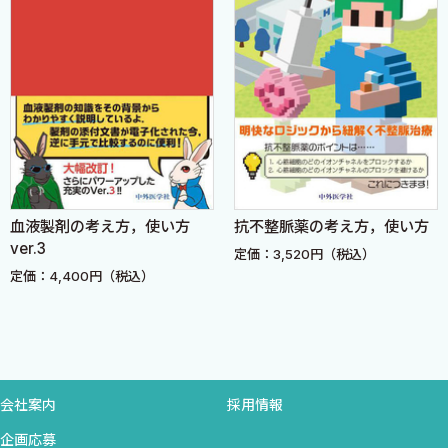
❷ミダゾラム
1. 概略
▶処方例
2. 疼痛に対して
3. 全身倦怠感に対して
4. 呼吸困難に対して
5. 嘔気に対して
6. 不眠に対して
血液製剤の考え方，使い方
抗不整脈薬の考え方，使い方
7. せん妄に対して
ver.3
定価：3,520円（税込）
8. その他
定価：4,400円（税込）
［Column］最後に一口コラム，及び在宅にて
［Column］鎮静薬とコスト
▶説明例
❸疼痛の治療法
会社案内
採用情報
■処方の前に……
企画応募