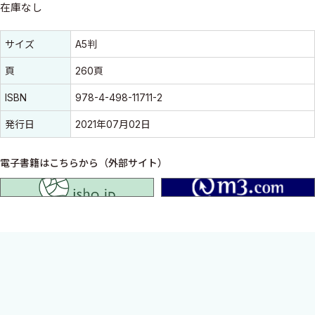
在庫なし
書誌情報
書誌情報
サイズ
A5判
頁
260頁
ISBN
978-4-498-11711-2
発行日
2021年07月02日
電子書籍はこちらから（外部サイト）
isho.jp
ロングセラーの最新版．第３版刊行から約３年半ぶりの改訂で
す．新たな強オピオイド注射薬であるヒドロモルフォン注射薬，