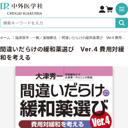
株式会社 中外医学社
検索キーワード
ホーム
臨床医学：一般／薬物療法
間違いだらけの緩和薬選び Ver.4 費用対緩和を考える
間違いだらけの緩和薬選び Ver.4 費用対緩
和を考える