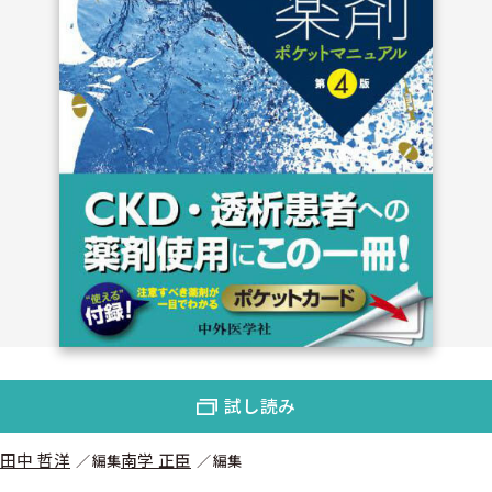
試し読み
田中 哲洋
南学 正臣
編集
編集