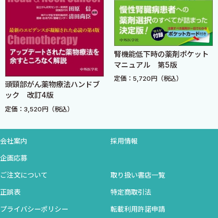
5 シベンゾリン（Ia群 抗不整脈薬）
6 ピルメノール（Ia群 抗不整脈薬）
7 リドカイン（Ib群 抗不整脈薬）
8 メキシレチン（Ib群 抗不整脈薬）
腎機能低下時の薬剤ポケット
9 アプリンジン（Ib群 抗不整脈薬）
マニュアル 第5版
10 ピルジカイニド（Ic群 抗不整脈薬）
定価：5,720円（税込）
11 フレカイニド（Ic群 抗不整脈薬）
頭頸部がん薬物療法ハンドブ
12 プロパフェノン（Ic群 抗不整脈薬）
ック 改訂4版
13 アミオダロン（III群 抗不整脈薬）
定価：3,520円（税込）
14 ソタロール（III群 抗不整脈薬）
15 ベラパミル（IV群 抗不整脈薬）
会社案内
採用情報
16 ベプリジル（IV群 抗不整脈薬）
企画応募
17 抗血小板薬
18 ワルファリンカリウム（抗血小板薬・抗凝固薬）
ご注文について
取り扱い書店一覧
19 NOAC（新規経口抗凝固薬）
正誤表
特定商取引法
20 プロスタグランディン製剤
プライバシーポリシー
転載利用許諾申請
21 ニコランジル（血管拡張薬）