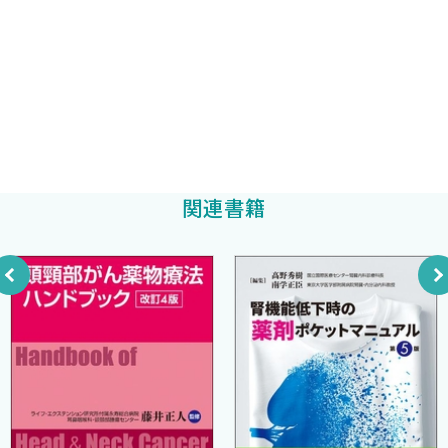
本書は，現場の医師たちからの，手元で簡単に腎機能低下患者
F．抗真菌薬
における正しい薬物療法が分かるようなものがあれば，という要
東京大学医学部附属病院腎臓・内分泌内科
1 抗真菌薬 〔碓井知子〕
望に応えるべく企画されたものである．執筆は最前線で患者の診
加藤秀樹
2 降圧薬 〔田中哲洋〕
療にあたっている東大病院，虎の門病院，および東京日立病院の
1 カルシウム拮抗薬
腎臓内科医師にお願いし，多忙な日常業務の中，非常に質が高
2 ACE阻害薬
く，かつ分かりやすい原稿を執筆頂いた．また，より理解を深め
3 アンジオテンシン受容体拮抗薬
たい方々のために，腎機能低下における薬物動態の薬理学的な基
4 アルドステロン拮抗薬
礎知識について，東大病院薬剤部の先生方にご寄稿頂いた．さら
関連書籍
5 レニン阻害薬
に，本書が仕上がるまでには，中外医学社企画部岩松宏典氏の，多
6 利尿薬
大なご支援と叱咤激励が欠かせなかった．この場を借りて，感謝
7 α遮断薬
の意を表するものである．
8 β遮断薬
本書は，各先生方の多大な尽力により，非常に実用的なものに
3 循環器病薬 〔中村元信〕
仕上がっている．ぜひ，皆様の臨床のお手元で，ご活用頂ければ幸
1 ジギタリス
甚である．
2 硝酸薬
3 プロカインアミド（Ia群 抗不整脈薬）
2009年4月
4 ジソピラミド（Ia群 抗不整脈薬）
南学正臣