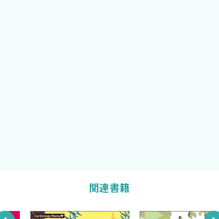
聖隷浜松病院循環器科医長
D．使用する際の注意点（副作用，漸増の仕方，中止の判断な
齋藤秀輝
編集
ど）
E．同系薬剤の使い分けについて
北里大学医学部循環器内科学助教
F．ACE阻害薬に対する未知
鍋田 健
編集
3．ARNI（Sacubitril／Valsartan） 〈松本新吾 末永祐哉〉
A．作用機序
久留米大学医学部内科学講座心臓・血管内科部門助教
柴田龍宏
B．心不全患者に使用する目的
編集
C．心不全患者における有用性を示すエビデンス
医療法人社団まほし会真星病院循環器内科部長
D．使用する際の注意点（副作用，漸増の仕方，中止の判断な
大石醒悟
ど）
E．同系薬剤の使い分けについて
F．ARNIに関する未知
4．ミネラルコルチコイド受容体
〈本川哲史 末永祐哉 相澤直輝〉
関連書籍
A．作用機序
B．心不全患者に使用する目的
C．心不全患者における有用性を示すエビデンス