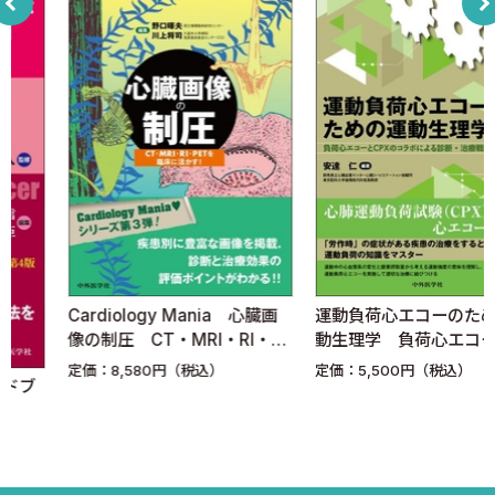
D．使用する際の注意点（副作用，漸増の仕方，中止の判断な
ど）
E．同系薬剤の使い分けについて
F．同薬剤に関する未知
5．SGLT2阻害薬 〈堀内 優〉
A．作用機序
B．心不全患者に使用する目的
C．心不全患者における有用性を示すエビデンス
D．使用する際の注意点
E．使い分けについて
Cardiology Mania 心臓画
運動負荷心エコーのための運
F．今後の展望
像の制圧 CT・MRI・RI・
動生理学 負荷心エコーと
G．キーとなる臨床試験のまとめ
PETを臨床に活かす！
CPXのコラボによる診断・治
定価：8,580円（税込）
定価：5,500円（税込）
療戦略
3章 利尿薬
1．ループ利尿薬 〈白石泰之〉
A．ループ利尿薬の作用機序