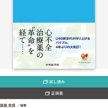
試し読み
正誤表
齋藤 秀輝
編集