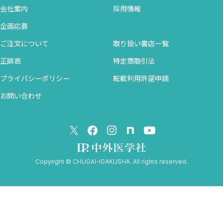
B．ループ利尿薬を心不全患者に使用する目的
会社案内
採用情報
C．ループ利尿薬の心不全患者における有用性を示すエビデン
企画応募
ス
D．使用する際の注意点（副作用，漸増の仕方，中止の判断な
ご注文について
取り扱い書店一覧
ど）
正誤表
特定商取引法
E．ループ利尿薬の使い分けについて
プライバシーポリシー
転載利用許諾申請
F．ループ利尿薬に関する未知
2．サイアザイド系利尿薬 〈白石泰之〉
お問い合わせ
A．サイアザイド系利尿薬の作用機序
B．サイアザイド系利尿薬を心不全患者に使用する目的
C．サイアザイド系利尿薬の心不全患者における有用性を示す
エビデンス
Copyright © CHUGAI-IGAKUSHA. All rights reserved.
D．使用する際の注意点（副作用，漸増の仕方，中止の判断な
ど）
E．サイアザイド系利尿薬の使い分けについて
F．サイアザイド系利尿薬に関する未知
3．トルバプタン 〈生駒剛典 末永祐哉〉