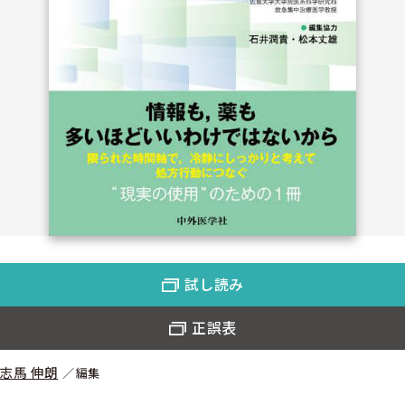
試し読み
正誤表
志馬 伸朗
編集