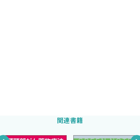
広島大学大学院医系科学研究科救急集中治療医学 教授
抗精神病薬・睡眠薬 ［太田浩平］
志馬伸朗
編集
脳梗塞治療薬 ［松本丈雄］
デスモプレシン ［松本丈雄］
呉共済病院救急診療科 部長
脳血管攣縮予防薬 ［松本丈雄］
石川雅巳
3．電解質
広島市立北部医療センター安佐市民病院救急科
芳野由弥
利尿薬 ［大木伸吾］
電解質補正 ［大木伸吾］
広島大学大学院医系科学研究科救急集中治療医学
輸液 ［新庄慶大］
波多間浩輔
4．凝固・血栓・輸血
抗凝固・血栓溶解薬 ［浅田萌々子，市場稔久］
抗血小板薬 ［上田 猛］
抗凝固薬の拮抗薬 ［大下慎一郎］
関連書籍
DIC治療薬 ［三谷雄己］
TMA治療薬 ［三谷雄己，石井潤貴，松本丈雄］
止血薬 ［大木伸吾］