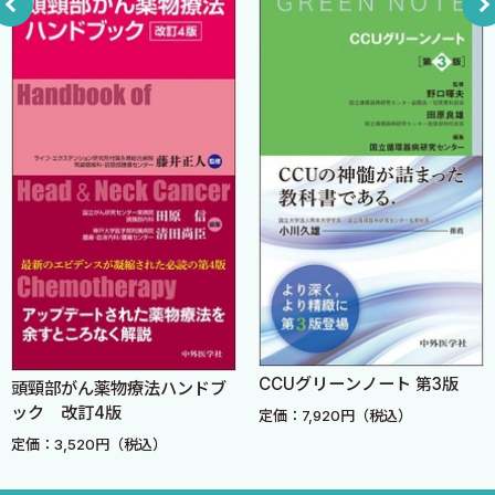
輸血・血液製剤 ［浅田萌々子，市場稔久］
5．内分泌
ステロイド ［大下慎一郎］
インスリン製剤 ［松本丈雄］
甲状腺関連薬 ［石井潤貴，志馬伸朗］
6．感染症
セファロスポリン系薬・カルバペネム ［志馬伸朗］
ペニシリン系薬 ［石井潤貴，志馬伸朗］
その他の抗菌薬 ［北川浩樹］
抗MRSA薬 ［石井潤貴，志馬伸朗］
抗真菌薬 ［北川浩樹］
CCUグリーンノート 第3版
頭頸部がん薬物療法ハンドブ
抗ウイルス薬 ［石井潤貴，志馬伸朗］
ック 改訂4版
定価：7,920円（税込）
COVID—19治療薬 ［伊藤明広］
定価：3,520円（税込）