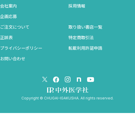
7．呼吸器
会社案内
採用情報
気管支喘息治療薬 ［伊藤明広］
企画応募
8．消化器
ご注文について
取り扱い書店一覧
緩下薬 ［太田浩平］
正誤表
特定商取引法
蠕動促進薬・制吐薬 ［太田浩平］
プライバシーポリシー
転載利用許諾申請
抗潰瘍薬 ［芳野由弥］
肝性脳症治療薬 ［松本丈雄］
お問い合わせ
食道静脈瘤治療薬 ［松本丈雄］
経腸栄養剤 ［安田英人］
9．その他
Copyright © CHUGAI-IGAKUSHA. All rights reserved.
アナフィラキシー治療薬 ［新庄慶大］
がん緊急症の治療薬 ［大下慎一郎］
経静脈栄養 ［太田浩平］
子癇への薬剤 ［石川雅巳］
もはや使用しない薬剤 ［安田英人］