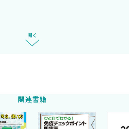
を共にしてくださった，同社企画部の小川孝志氏，鈴木真
開く
制〕 3 件
関連書籍