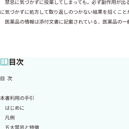
禁忌に気づかずに投薬してしまっても，必ず副作用が出る
に気づかずに処方して取り返しのつかない結果を招くこと
医薬品の情報は添付文書に記載されている．医薬品の一
などである．そして，「禁忌」は効能・効果よりも前に赤
告なのである．
本書では，禁忌となる学問的な理論の理解も重要であると
目次
いる「医薬品インタビューフォーム」を精読した．
筆者が常用医薬品の禁忌項目を調べるとその数は300近
目 次
でいて……という患者さんを前にしたとき，コンピュータ
う作業である．それならば，常用医薬品のすべての添付文
本書利用の手引
論した．
はじめに
膨大な資料になるだろうことは容易に理解できた．となる
凡例
のようなことを引き受けてくれる医学書の出版社はあるの
五大禁忌と特徴