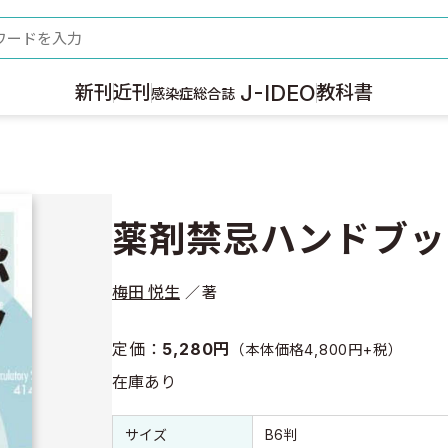
ード
J-IDEO
新刊
近刊
教科書
感染症総合誌
薬剤禁忌ハンドブッ
梅田 悦生
著
定価：
5,280円
（本体価格4,800円+税）
在庫あり
書誌情報
書誌情報
サイズ
B6判