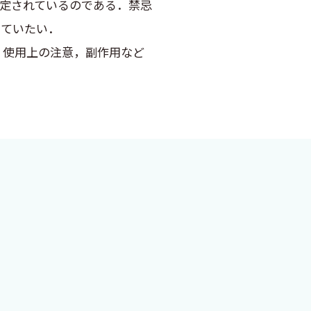
定されているのである．禁忌
っていたい．
，使用上の注意，副作用など
は禁忌に留意しなさいという警
よりも厳密な記載がなされて
の薬とあの薬の他にこれも飲ん
ら）調べるのは大層神経を使
た方がよいのではないかと結
るのも大変な作業なので，そ
薬の副作用』を刊行した中外医