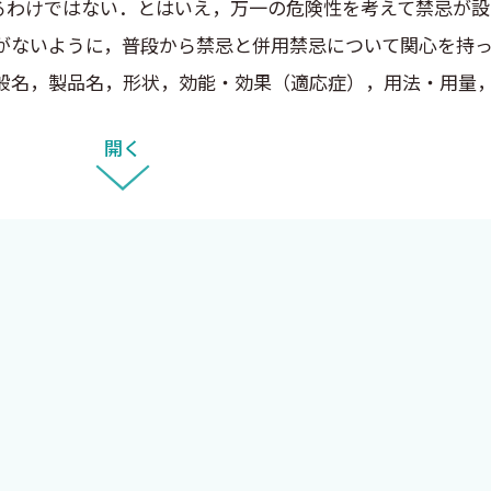
わけではない．とはいえ，万一の危険性を考えて禁忌が設
がないように，普段から禁忌と併用禁忌について関心を持
般名，製品名，形状，効能・効果（適応症），用法・用量
と黒の二重線で囲んで書かれている．処方する前に，まず
開く
の考えのもとに，すべての対象医薬品に関して，添付文書
いものであった．臨床の場で，高血圧と糖尿病がある，こ
で一つひとつ（信頼できる情報の発信元か否かを判断しなが
書とインタビューフォームを精読してひとつの書籍にまとめ
と，執筆はひと仕事ではあるが，書き上げた原稿を編集す
だろうかと正直心配した．しかし，かつて『症状からひく