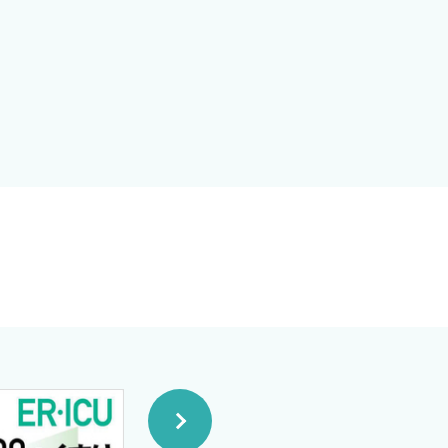
美子氏，編集部の輿石祐輝氏