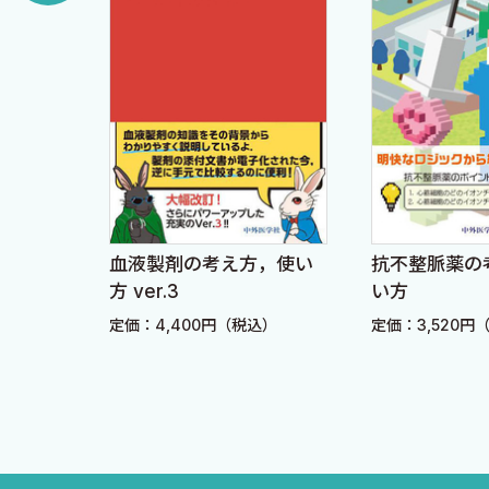
10.脱水 13 件
11.発熱 28 件
12.低血糖症状 8 件
13.栄養不良・飢餓状態 4 件
14.DIC〔播種性血管内血液凝固症〕状態 3 件
15.多臓器障害 1 件
16.長期安静 7 件
血液製剤の考え方，使い
抗不整脈薬の
17.悪性症候群 1 件
方 ver.3
い方
18.迷走神経緊張 6 件
定価：4,400円（税込）
定価：3,520円
法ハン
版
19.全身状態悪化 3 件
）
20.予防接種不適当 23 件
2 電解質異常
1.一般的電解質異常 2 件