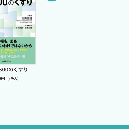
 300のくすり
消化管治療薬の考えか
がん
た，使いかた
ティ
80円（税込）
ジメ
定価：3,300円（税込）
定価：