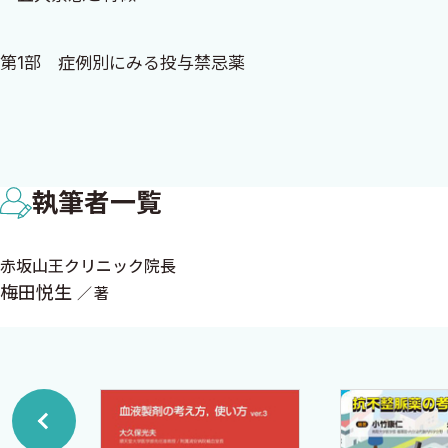
学社が世に出すに値する書籍と判断してくださった．
第1部 症例別にみる投与禁忌薬
膨大な資料の大変煩わしい作業を引き受けて下さり，苦労
I 全身症状
に心からの感謝の気持ちを捧げます．
1 全身症状全般
1.心原性ショック 22 件
2018年9月
執筆者一覧
2.心原性以外のショック 17 件
梅田 悦生
3.昏睡・昏睡状態 25 件
赤坂山王クリニック院長
4.肝性昏睡 17 件
梅田悦生
著
5.糖尿病性昏睡または前昏睡 18 件
6.脳病変で意識混濁・脳腫瘍等による昏睡状態〔呼吸抑
7.急性疾患 24 件
8.出血・出血性素因 41 件
9.衰弱 7 件