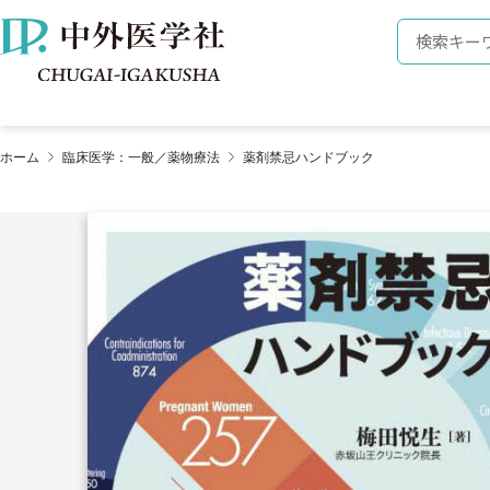
株式会社 中外医学社
検索キーワ
ホーム
臨床医学：一般／薬物療法
薬剤禁忌ハンドブック