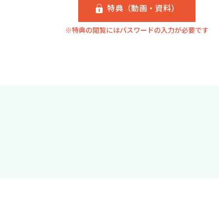
特典（動画・資料）
※特典の閲覧にはパスワードの入力が必要です
「安全・簡単・低コスト」なポケットエコーは，急速に変
がっている．シリーズ第一弾「膀胱」では，その有用性と
でも頻繁に遭遇する「経鼻胃管・誤嚥性肺炎」を特集．病
う．
はじめに