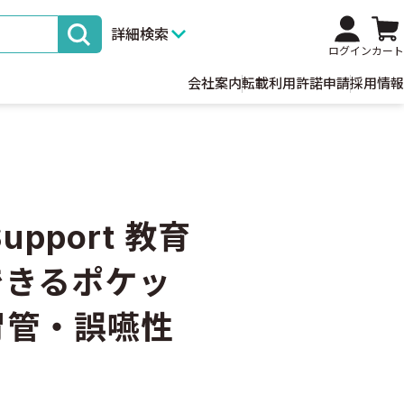
詳細検索
ログイン
カート
会社案内
転載利用許諾申請
採用情報
 Support 教育
できるポケッ
胃管・誤嚥性