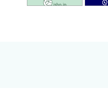
isho.jp
わり続ける医療業界の中で，医師のみならず看護師や療法
具体的な操作方法を分かりやすく解説して好評を得た．第
院外の限られた条件の中でのエコー画像は，確かなケアと