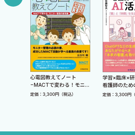
3-2-3 使用方法（経鼻胃管確認エコーの操作手順）
一般財団法人ヘルスケア人材育成協会 松崎正史
3-3 症例
経鼻胃管，ちゃんと入ってる？ 入ってない？
1 症例１：実際にエコーをやってみよう
2 症例１：解説
まとめ
3-4 患者さんに実施する時の注意点
心電図教えてノート
作法―
学習×臨床×
3-4-1 人の頸部食道エコー画像
−MACTで変わる！モニタ
ぐ知と
看護師のため
3-4-2 Q&A
ー管理の新常識− 改訂3
「質」と「時
定価：3,300円（税込）
込）
定価：3,300円
版
出す実践レシ
第4章 PELS誤嚥性肺炎
4-1 誤嚥性肺炎シミュレータ作成の背景
4-1-1 死因としての肺炎・誤嚥性肺炎