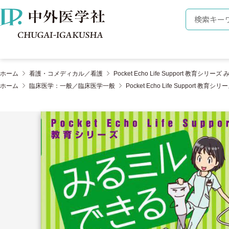
株式会社 中外医学社
検索キーワ
ホーム
看護・コメディカル／看護
Pocket Echo Life Support 
ホーム
臨床医学：一般／臨床医学一般
Pocket Echo Life Suppo