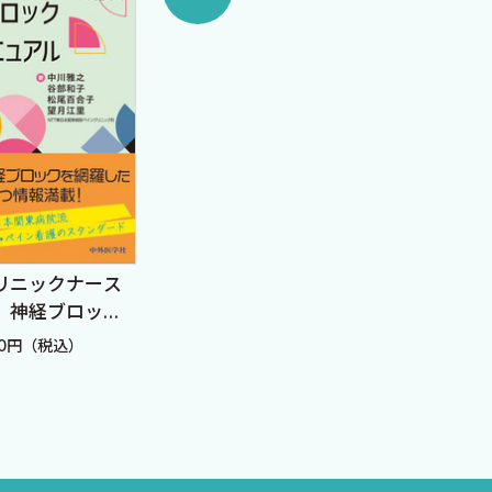
ナースの外科学 改訂８
リニックナース
メデ
版
 神経ブロック
めの
ュアル
定価：7,370円（税込）
60円（税込）
定価：