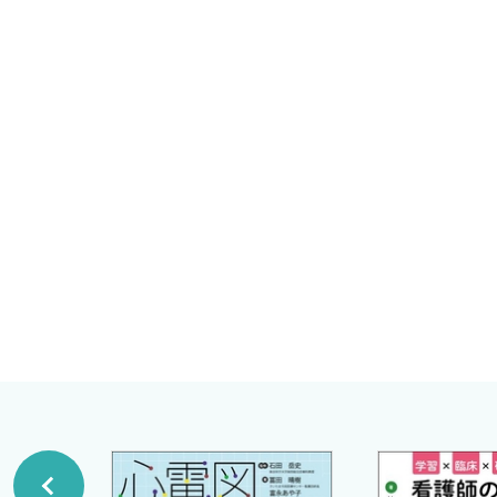
2-2-1 コンベックスとリニアの持ち方
の沢山の情報をマネージメントする中で「身体の中が透け
弘前大学医学部附属病院総合診療部
2-2-2 プローブ操作と練習方法
速かつ的確に行えるようになるでしょう．その結果として
小林 只
（Pocket Echo Life Support : PELS）教育シリ
弘前大学医学部附属病院総合診療部
第3章 PELS経鼻胃管
PELS教育シリーズの第1巻「みるミルできるポケットエコ
加藤博之
3-1 経鼻胃管シミュレータ作成の背景
たでしょうか．東京オリンピック開催の2020年は65歳以
3-1-1 終末期と人工栄養（経鼻胃管，胃ろう，静脈栄
弘前大学大学院医学研究科総合地域医療推進学講座
人暮らしは東京，大阪，神奈川という大都市圏で増えると予
米田博輝
3-1-2 経鼻胃管の臨床的価値とジレンマ
現場では，より高度な判断や手技が求められています．ポ
3-1-3 経鼻胃管の誤挿入に関連した事故は多い
安全に行うための一助となります．
3-1-4 経鼻胃管の確認方法：複数方法による確認の
PELS第2巻である本書は，「経鼻胃管誤挿入の防止を目
3-1-5 経鼻胃管に対するエコーの検出精度
た．世界的には仮想現実（VR）を含むデジタルシミュレー
3-1-6 経鼻胃管に対するエコーの役割
を養うことを目指しています．在宅医療を支える看護師を
3-2 やってみよう！ 経鼻胃管エコー
に活用することで，的確な手技の習得はもちろんのこと，
3-2-1 使用するエコー機器
すことを願っております．
3-2-2 経鼻胃管シミュレータモデルの説明・エコー