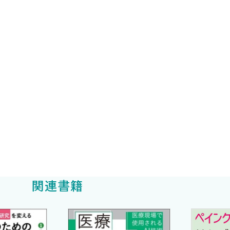
て見える」画像が共有化できれば，現場におけるアセスメ
，効率的で質の高い医療の提供につながるであろうポケッ
ーズ「第1巻」の編集に取り掛かりました．
ー１膀胱」が2016年に発刊されましたが，新元号を迎えた
上の世帯主は東京都，愛知県を除く45道府県で40％を超え
養）
想されており，2025年問題が現実味を帯びています．そ
ケットエコーを用いた身体内の画像取得，そしてITを用い
推奨
指した教育コース」と「誤嚥性肺炎のアセスメント向上を目
タが増えていますが，PELSではアナログシミュレータを
はじめ，多くの医療者が「身体の中が透けて見える」ポケ
関連書籍
なによりも患者さんへの一歩進んだアセスメントに貢献で
画像