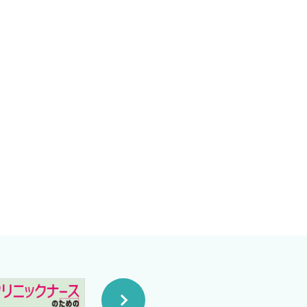
ント精度が向上し，対処を迅
トエコー・ライフ・サポート
今，周りの環境はどう変化し
，75歳以上である高齢者の1
の環境における医療や介護の
た情報共有は，より正確にかつ
指した教育コース」を扱いまし
用いて，より実臨床に近い感覚
ットエコーというツールを適切
きますよう，本書が活用されま