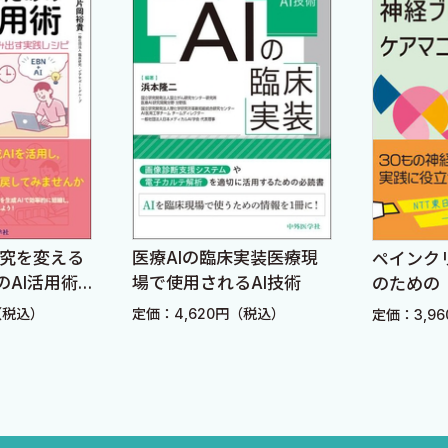
研究を変える
医療AIの臨床実装――医療現
ペインク
のAI活用術
場で使用されるAI技術
のための
間」を生み
ケアマニ
（税込）
定価：4,620円（税込）
定価：3,9
ピ