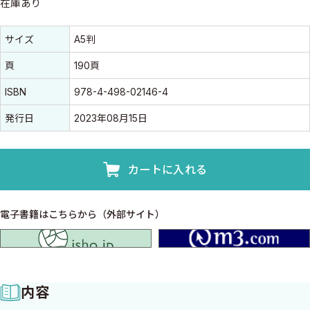
在庫あり
書誌情報
書誌情報
サイズ
A5判
頁
190頁
ISBN
978-4-498-02146-4
発行日
2023年08月15日
カートに入れる
電子書籍はこちらから（外部サイト）
isho.jp
内容