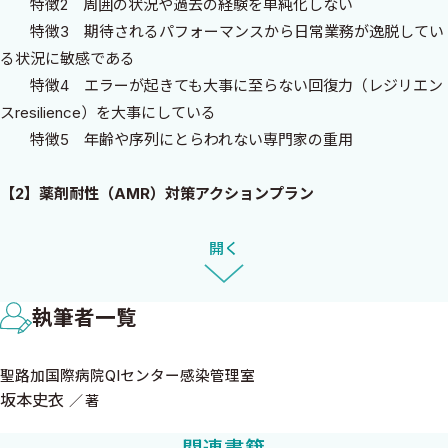
特徴2 周囲の状況や過去の経験を単純化しない
とではない．とはいえ，理想的な未来について具体的なイメージ
特徴3 期待されるパフォーマンスから日常業務が逸脱してい
とプランを持つことは，次の一歩をどの方向に向かって，どのよう
る状況に敏感である
に踏み出すか決定するためには不可欠である．本書では，筆者が
特徴4 エラーが起きても大事に至らない回復力（レジリエン
到達を目指す理想と，それを実現するために選択する感染対策を
スresilience）を大事にしている
紹介している．本書で取り上げた対策は執筆当時の科学的知見に
特徴5 年齢や序列にとらわれない専門家の重用
基づいているが，すべての医療機関で必要とは限らないし，実行の
仕方は千差万別である．ぜひ感染対策チームでの議論のネタにし
【2】薬剤耐性（AMR）対策アクションプラン
ていただきたい．読者の皆様に，自分はこう考える，自分ならこ
―病院における薬剤耐性菌伝播防止のための基本戦略―
うしたい，と考えていただけるのも筆者としては嬉しい限りであ
基本戦略（1） 手指衛生
開く
る．
基本戦略（2） 接触予防策の賢い使い方
発刊にあたり，本書の執筆につながる連載の機会を提供してく
基本戦略（3） サーベイランスなくして戦略なし
ださった岩田健太郎氏，編集に携わってくださった中外医学社の
執筆者一覧
基本戦略（4） AMR対策における情報活用
岩松宏典氏，佐渡眞歩氏，牧田里紗氏に感謝を申し上げる．表紙
基本戦略（5） 感染対策の事前評価
は漫画家の石川雅之氏に描いていただいた．『もやしもん』ファ
聖路加国際病院QIセンター感染管理室
ンとしては感激の一言に尽きる．人生何が起こるかわからない．
坂本史衣
著
【3】針刺し・切創・粘膜／創傷汚染の予防と対応
生きていてよかった．読者の皆様には，本書を手に取っていただ
［1］職業曝露の予防