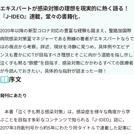
エキスパートが感染対策の理想を現実的に熱く語る！
『J-IDEO』連載，堂々の書籍化．
2020年以降の新型コロナ対応の豊富な経験も踏まえ，聖路加国際
病院感染対策室マネジャーである熟練の著者がエキスパートならで
はの視点から考察，詳述．現状を冷静に見つめ，具体例やエビデ
ンスも豊かにICTが目指すべき理想とそこに向かう道筋を指し示し
泣く子も黙る“鉄壁”を目指す．感染対策にかかわるすべての医療者
が今読んでおきたい，具体的な指針が詰まった一冊！
序文
発刊にあたり
本書「泣く子も黙る感染対策」は，感染症を様々な角度から学
ぶことを目指す多彩なコンテンツで知られる『J-IDEO』誌に，
2017年3月創刊号から約5年にわたり同タイトルで連載した記事に