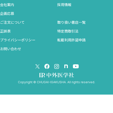
会社案内
採用情報
【5】感染対策における管理図の活用
1 管理図とは
企画応募
2 管理図のフォーマット
ご注文について
取り扱い書店一覧
3 管理図の種類
正誤表
特定商取引法
4 X—R管理図の活用
プライバシーポリシー
転載利用許諾申請
5 p管理図の活用
6 u管理図の活用
お問い合わせ
7 管理状態の確認と管理線の改訂
【6】微生物検査室におけるバイオセーフティ
1 検査室関連感染とは
2 バイオハザードとバイオセーフティ
Copyright © CHUGAI-IGAKUSHA. All rights reserved.
3 リスク評価
4 基本的な感染対策
5 追加的な感染対策