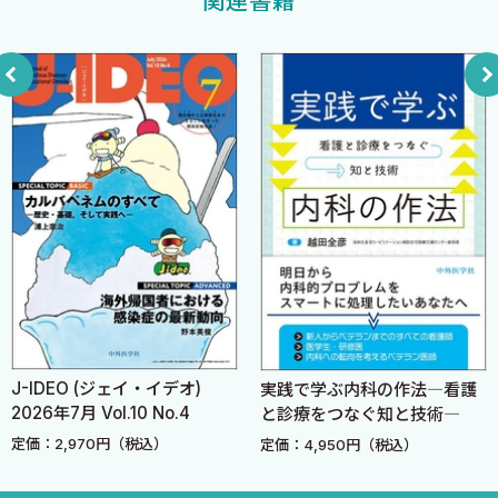
関連書籍
いたことに心からお礼を申し上げる．いつかお目にかかれること
1 針刺し・切創・粘膜／創傷汚染とは何か
を楽しみにしている．
2 職業曝露に伴う血液媒介病原体の感染リスク
3 予防のためにできること
2023年7月
［2］職業曝露後対応
坂本史衣
1 職業曝露発生直後の対応
2 B型肝炎ウイルスへの曝露後対応
3 C型肝炎ウイルスへの曝露後対応
4 ヒト免疫不全ウイルスへの曝露後対応
5 ヒトT細胞白血病ウイルス1型への対応
【4】医療関連感染予防のための水質管理
1 レジオネラ対策
2 加湿器の管理
J-IDEO (ジェイ・イデオ)
実践で学ぶ内科の作法―看護
3 製氷機の管理
2026年7月 Vol.10 No.4
と診療をつなぐ知と技術―
4 生花の取り扱い
定価：2,970円（税込）
定価：4,950円（税込）
5 ウォーターサーバーの使用