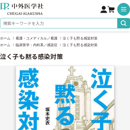
株式会社 中外医学社
検索キーワード
ホーム
看護・コメディカル／看護
泣く子も黙る感染対策
ホーム
臨床医学：内科系／感染症
泣く子も黙る感染対策
泣く子も黙る感染対策