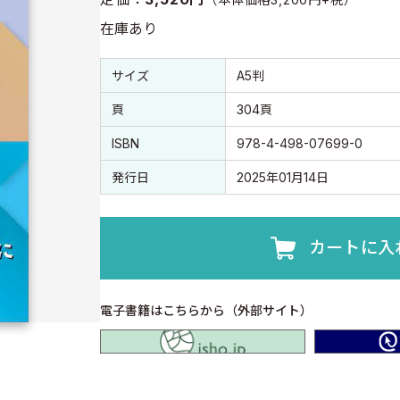
在庫あり
書誌情報
書誌情報
サイズ
A5判
頁
304頁
ISBN
978-4-498-07699-0
発行日
2025年01月14日
カートに入
電子書籍はこちらから（外部サイト）
isho.jp