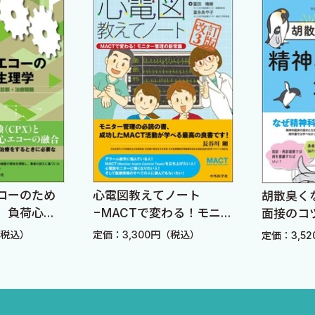
ため
心電図教えてノート
胡散臭くならない
心エ
−MACTで変わる！モニタ
面接のコツ
によ
ー管理の新常識− 改訂3
定価：3,300円（税込）
定価：3,520円（税
版