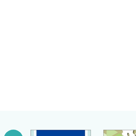
5 こころの構造
III 精神症状
徳島大学医学部医学科 教授
1 精神症状 〈住谷さつき〉
沼田周助
編著
1．客観症状と主観症状
徳島大学医学部保健学科 教授
2．意識の障害
友竹正人
編著
3．記憶の障害
徳島大学医学部保健学科 教授
4．知能の障害
安原由子
編著
5．知覚の障害
6．思考の障害
7．自我意識の異常
8．感情の障害
9．意欲，行動の障害
10．病識
11．疎通性