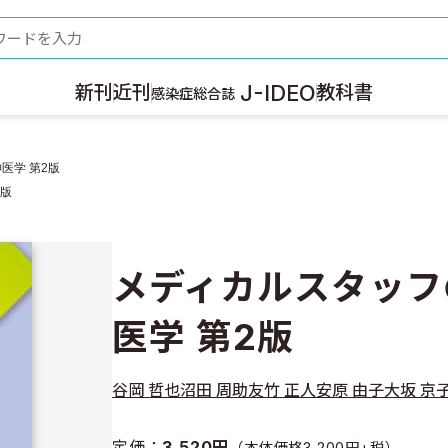
ード
J-IDEO
新刊
近刊
教科書
感染症総合誌
医学 第2版
2版
メディカルスタッフ
医学 第2版
谷岡 哲也
沼田 周助
友竹 正人
安原 由子
大坂 京
定価：
3,520円
（本体価格3,200円+税）