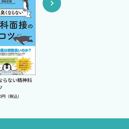
精神科
COCOROとKARADA 〜
学習×臨床×
一緒に紐解く古典とメデ
看護師のため
ィカルミステリー〜
「質」と「時
込）
定価：5,940円（税込）
定価：3,300
出す実践レシ