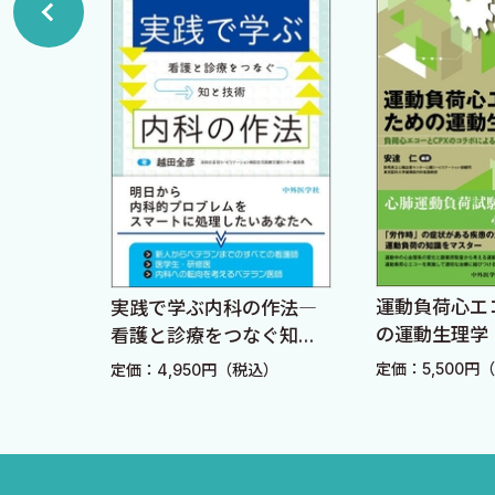
2 精神状態 〈住谷さつき〉
3 高次脳機能障害 〈高瀬憲作〉
1．高次脳機能障害
2．大脳半球の優位性と側性化
3．代表的な高次脳機能障害
4．行政的な高次脳機能障害
IV 診察と検査 〈中瀧理仁〉
1 脳と精神機能
運動負荷心エコーの
実践で学ぶ内科の作法―
1．神経伝達物質
の運動生理学 負荷
看護と診療をつなぐ知と
コーとCPXのコラボ
技術―
2．学習
定価：5,500円（税込）
定価：4,950円（税込）
る診断・治療戦略
2 精神医学的診察法
1．診察の進め方
2．面接