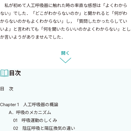
私が初めて人工呼吸器に触れた時の率直な感想は「よくわから
ない」でした．「どこがわからないのか」と聞かれると「何がわ
からないのかもよくわからない」し，「質問したかったらしてい
いよ」と言われても「何を聞いたらいいのかよくわからない」とし
か言いようがありませんでした．
人工呼吸器について勉強しようとすると必ず引っかかるのがモ
ードを知ろうとすると設定項目がわからないと理解できないし，
開く
設定項目を知ろうとするとモードを知らないと何を設定している
のか理解できない…．初心者の大多数が最初につまづく部分ではな
目次
いでしょうか？
じゃあどうすれば理解できるのか？ そこが一番むずかしいの
目 次
で本書はひとつひとつの項目をとても丁寧に解説してみました．ど
ういった意味なのか，なぜ必要なのか，どんなことが起こるのか．
Chapter 1 人工呼吸器の概論
そして，専門用語には全部，ページ索引をつけてすぐに調べるこ
A．呼吸のメカニズム
とができるようにしてみました．だってモードを理解するには設
01 呼吸運動のしくみ
定項目が必要だし，測定値がなにを意味しているのかも必要なの
02 陰圧呼吸と陽圧換気の違い