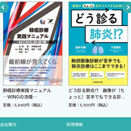
02 NPPV
03 HFNC
Chapter 2 人工呼吸器の構造としくみ
A．人工呼吸器装置を知ろう
01 人工呼吸器の構成
02 ディスプレイ
03 本体
04 人工呼吸器回路
B．加温加湿装置と付属物品
01 加温加湿の目的
02 加温加湿に関する用語
肺癌診療実践マニュアル
どう診る肺炎!? 画像が（ち
03 加温加湿器と付属物品
―WINGの流儀―
ょっと）苦手でもできる診療
04 人工鼻
術
定価：5,940円（税込）
定価：5,500円（税込）
C．ネブライザー
01 ネブライザーの目的と有効性
会社案内
採用情報
02 ネブライザーの種類