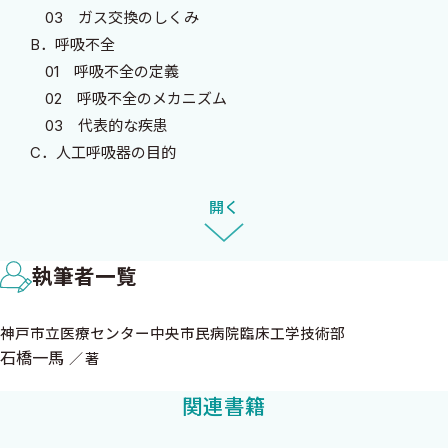
ですよね？ だったら気になったらすぐに調べてみましょう．ペー
03 ガス交換のしくみ
ジ索引を使って行ったり来たりしながら…．
B．呼吸不全
普通の本は項目の最初の方から順番に読みますが，この本は違
01 呼吸不全の定義
います．自分が知りたいところから読み始めれば，そこからつな
02 呼吸不全のメカニズム
がるいろんな知識が見えてきます．だから「今，一番知りたい」ペ
03 代表的な疾患
ージから読み始めましょう．その「今，一番知りたい項目」を理
C．人工呼吸器の目的
解するにはたくさんの関連する内容を知る必要があります．知り
01 酸素化の改善
たい項目を知るためにいろんなページを「行ったり来たり」しな
02 肺胞換気量の維持
開く
がら学んでみませんか？ きっとあなたが知りたかったこと以上に
03 呼吸仕事量の軽減
いろんな知識が待っていますよ．
D．人工呼吸器の合併症
執筆者一覧
01 人工呼吸器関連肺炎
2021年3月
02 人工呼吸器関連肺損傷
石橋 一馬
神戸市立医療センター中央市民病院臨床工学技術部
03 陽圧換気が循環動態に与える影響
石橋一馬
著
04 呼吸筋疲労
E．呼吸療法の種類
関連書籍
01 IPPV