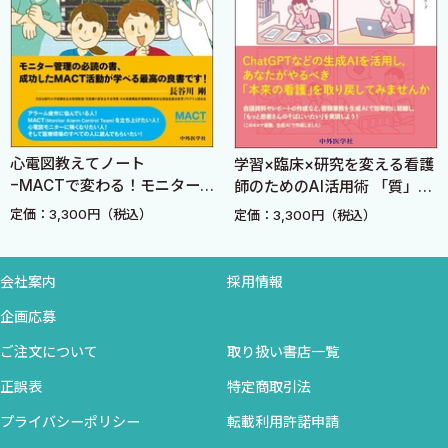
a．神経学的所見
b．神経学的補助検査
D．心理検査 〈中島香澄〉
1．知能検査
a．ビネー検査法
b．ウェクスラー式知能検査
教えてノート
学習×臨床×研究を変える看護
ペインク
c．コース立法体組み合わせテスト
Tで変わる！モニター
師のためのAI活用術 「質」と
めの 神
d．老人用知能検査
常識− 改訂3版
「時間」を生み出す実践レシ
ュアル
00円（税込）
定価：3,300円（税込）
定価：3,9
2．認知機能検査
ピ
a．記銘力検査
b．遂行機能検査
会社案内
採用情報
3．性格検査/人格検査
企画応募
a．投影法検査
ご注文について
取り扱い書店一覧
b．質問紙法
c．作業検査法：内田・クレペリン精神作業検査
正誤表
特定商取引法
4．テスト・バッテリー
プライバシーポリシー
転載利用許諾申請
4 精神症状の把握