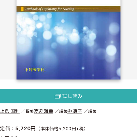
試し読み
上島 国利
渡辺 雅幸
榊 惠子
編著
編著
編著
定価：
5,720円
（本体価格5,200円+税）