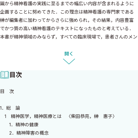
識から精神看護の実践に至るまでの幅広い内容が含まれるように
企画することに努めてきた．この理念は精神看護の専門家である
榊が編集者に加わってからさらに強められ，その結果，内容豊富
でかつ質の高い精神看護のテキストになったものと考えている．
本書が精神領域のみならず，すべての臨床現場で，患者さんのメン
タルな問題に取り組んでいる多くの看護師の皆さん方のお役にた
つことを願っている．
開く
2018年11月
目次
編集者一同
目 次
1．総 論
1 精神医学，精神医療とは 〈柴田恭亮，榊 惠子〉
初版の序
1．精神の健康
2．精神障害の概念
精神医学は他の臨床医学と比較し理解が難しいといわれる．そ