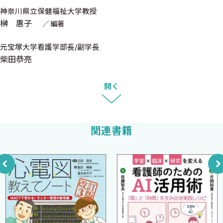
療，福祉にたずさわる多くの人々と共同してチーム医療を実践す
1．病歴聴取
神奈川県立保健福祉大学教授
る時代となってきている．チームの他の仲間と共通の疾病に対す
榊 惠子
a．現病歴
編著
る知識と理解をもち，各疾患に最適な看護を行うためにも専門知
b．家族歴
識が要求される．
元宝塚大学看護学部長/副学長
c．生活歴，生育歴，教育歴および一般的背景
将来看護の仕事にたずさわる方々に最低必要と思われる精神医
柴田恭亮
d．性格
学ならびに精神科看護の知識を提供するのが本書である．これら
e．既往歴，合併症
の基礎知識をもとに科学性を失わず，広い視野と豊かな人間性を
開く
2．現症の把握
もち，激変する社会の要請に充分対応した質のよい医療の実践に
a．身体的現症
役立つことを願っている．なお本書の執筆は，精神疾患について
b．精神的現症
は主として精神科医が，看護に関しては看護専門家が担当した．
関連書籍
3．表情，ふるまい，しぐさ（観察所見）
a．表情
2003年2月
b．ふるまい，しぐさ，態度など
上島国利
C．身体的検査 〈高橋裕秀〉
渡辺雅幸
1．内科学的身体所見
2．一般内科的検査
3．神経学的検査