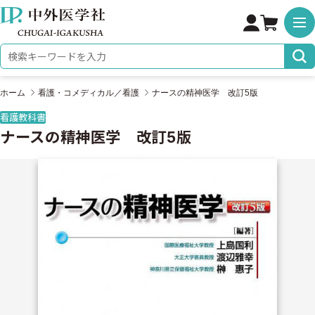
株式会社 中外医学社
検索キーワード
ホーム
看護・コメディカル／看護
ナースの精神医学 改訂5版
看護教科書
ナースの精神医学 改訂5版