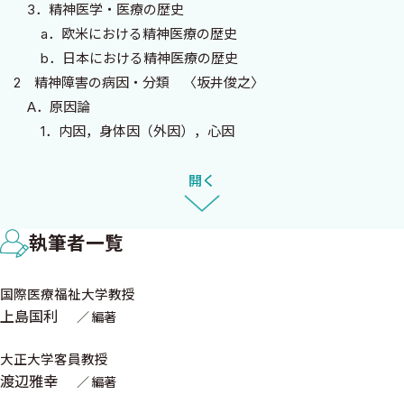
3．精神医学・医療の歴史
の理由は，対象とする精神現象を客観的に捉えたり，計量するこ
a．欧米における精神医療の歴史
とが困難なことによるが，それに加えて精神医学で使われる用語も
b．日本における精神医療の歴史
難解なものが多い．それゆえ，なにかとっつきにくい分野とみな
2 精神障害の病因・分類 〈坂井俊之〉
されてきた．ところが最近，医療や看護の現場において，それら
A．原因論
の担い手と受け手の心の触れ合い，信頼関係の重要性が多くの
1．内因，身体因（外因），心因
人々に認識されるに及んで，病人の心に関心をもち配慮する学問領
B．分類
域が，クローズアップされてきている．医療関係者は，自らの一挙
1．ICD分類
開く
手一投足が病人の心に影響しその病状をも左右することは幾度と
2．DSM分類
なく体験していることと思われる．精神医学は今や精神科医や精
3 診断と検査
神科関係の人々だけのものではなく医療関係者総てにとりきわめ
執筆者一覧
A．精神科診療の特徴 〈小山田静枝〉
て重要な領域といえよう．
1．治療者-患者関係
昨今，精神医学や精神医療を取り巻く環境の変化は著しく，時
国際医療福祉大学教授
2．治療契約
代とともに変遷している．新しい疾病概念が生まれ，ある病態は
上島国利
編著
3．インフォームド・コンセント
増加し，あるものは減少している．疾患の分類体系も次第に整備
a．外来
大正大学客員教授
され，診断システムも進歩している．看護も病院のみならず各種
b．入院
渡辺雅幸
編著
施設，さらに地域，家庭へと広がりをみている．ナースも保健，医
B．精神科的診察 〈小山田静枝〉