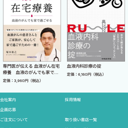
Topics5 ダウン症に伴う骨髄性腫瘍の診断と治療 〈照井君
典〉
B．急性前骨髄球性白血病（APL）
1．初発APLの治療 〈藤田浩之〉
2．再発・難治APLの治療 〈木口 亨〉
C．急性リンパ性白血病（ALL）
専門医が伝える 血液がん在宅
血液内科診療の掟
1．成人Ph陽性ALLの治療 〈佐々木宏治〉
療養 血液のがんでも家で過
定価：6,160円（税込）
2．フィラデルフィア染色体陽性急性リンパ性白血病に対する
ごせる
定価：3,960円（税込）
維持療法 〈立花崇孝〉
3．成人Ph陰性ALLの治療 〈宮尾康太郎 澤 正史〉
4．再発・難治ALLの治療 〈賀古真一〉
会社案内
採用情報
5．小児およびAYA世代ALLの治療 〈豊田秀実〉
企画応募
6．高齢者ALLの治療 〈土橋史明〉
ご注文について
取り扱い書店一覧
7．T—ALLに対する薬物治療の最近の動向 〈高橋 勉〉