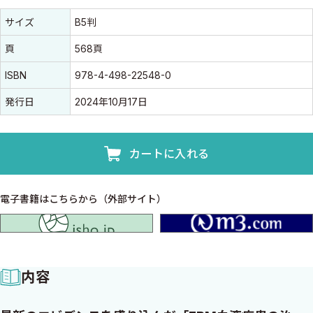
書誌情報
書誌情報
サイズ
B5判
頁
568頁
ISBN
978-4-498-22548-0
発行日
2024年10月17日
カートに入れる
電子書籍はこちらから（外部サイト）
isho.jp
内容