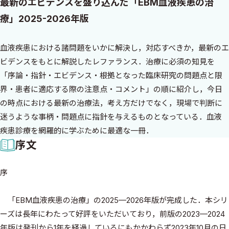
最新のエビデンスを盛り込んだ「EBM血液疾患の治
療」2025-2026年版
血液疾患における諸問題をいかに解決し，対応すべきか，最新のエ
ビデンスをもとに解説したレファランス．治療に必須の知見を
「序論・指針・エビデンス・根拠となった臨床研究の問題点と限
界・患者に適応する際の注意点・コメント」の順に紹介し，今日
の時点における最新の治療法，考え方だけでなく，現場で判断に
迷うような事柄・問題点に指針を与えるものとなっている．血液
疾患診療を網羅的に学ぶために最適な一冊．
序文
序
「EBM血液疾患の治療」の2025—2026年版が完成した．本シリ
ーズは長年にわたって好評をいただいており，前版の2023—2024
年版は発刊から1年を経過しているにもかかわらず2023年10月の日