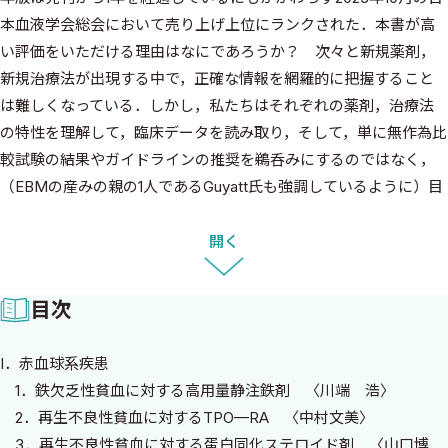
本血液学会総会において売り上げ上位にランクされた．本書が高
い評価をいただける理由はなにであろうか？ 次々と新規薬剤，
新規治療法が出現する中で，正確な情報を網羅的に把握すること
は難しくなっている．しかし，私たちはそれぞれの薬剤，治療法
の特性を理解して，臨床データを読み取り，そして，単に無作為比
較試験の結果やガイドラインの推奨を鵜呑みにするのではなく，
（EBMの産みの親の1人であるGuyatt氏も強調しているように）目
の前の患者さんの特有の病状，人生観，診療環境などに応じて治
療を考えなくてはならない．時にはエビデンスレベルとしては劣
開く
るサブグループ解析の結果を重視することもあれば，主要評価項
目において敗れた治療をあえて選択することもありえる．そのた
目次
めには臨床データを詳細に把握することが重要であり，本書はそ
れを短時間で実現するためのツールとして重宝されているのだろ
I．赤血球系疾患
う．
1．鉄欠乏性貧血に対する高用量静注鉄剤 〈川端 浩〉
今回の2025—2026年版も引き続き評価をいただける良書に仕上
2．再生不良性貧血に対するTPO—RA 〈中村文美〉
げるべく，過去数年間に大きな変化があった領域をとりあげなが
3．再生不良性貧血に対する蛋白同化ステロイド剤 〈山口博