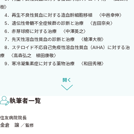
らも，目立った新薬等がないような領域についても最新情報を提供
樹〉
できるように幅広く紹介している．また，記載するエビデンスの
4．再生不良性貧血に対する造血幹細胞移植 〈中邑幸伸〉
選択，あるいは個々のエビデンスの解釈においても個人差がある
5．遺伝性骨髄不全症候群の診断と治療 〈吉田奈央〉
のは必然であり，本書では同一のテーマについて前版とは異なる
6．赤芽球癆に対する治療 〈中澤英之〉
執筆者に依頼することによって視点の多様性を表現している．
7．先天性溶血性貧血の診断と治療 〈槍澤大樹〉
2023—2024年版と2025—2026年版を比較することによって，そ
8．ステロイド不応自己免疫性溶血性貧血（AIHA）に対する治
の領域の進捗とともに筆者による考え方のちがいをみることも参
療 〈高森弘之 植田康敬〉
考になる．
9．寒冷凝集素症に対する薬物治療 〈和田秀穂〉
今，本書は書店の目立つところに平積みされているであろう．
10．発作性夜間ヘモグロビン尿症の治療 〈上野志貴子 川口
しかし，医学書はナマモノである．鮮度は急速に低下し，1年後に
辰哉〉
開く
は次版の準備が始まるにちがいない．それでも，2025—2026年版
11．低リスクMDSに対する治療 〈森田泰慶〉
は次版が出るまでの間，確実にその役割を果たしてくれると信じ
12．高リスクMDSに対する治療 〈安東恒史〉
ている．本書が診療現場で活用され，一人でも多くの患者さんの
執筆者一覧
Topics1 骨髄不全症と炎症性腸疾患について 〈嶋田 明〉
診療に貢献することを祈念している．最後に，ご多忙の中，素晴
II．白血病
らしい原稿をご執筆くださった先生方への感謝を申し上げたい．
住友病院院長
A．急性骨髄性白血病（AML）
金倉 譲
監修
1．リスク分類に基づく初発AMLの治療方針 〈宮本敏浩 菊
2024年9月