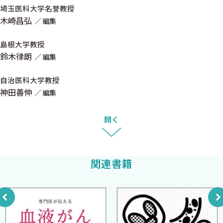
繁吉謙〉
埼玉医科大学名誉教授
編者一同
2．再発・難治AMLに対する救援療法 〈細野奈穂子 山内高
木崎昌弘
編集
弘〉
3．FLT3異常を伴うAMLの治療 〈石井敬人〉
島根大学教授
鈴木律朗
4．AMLに対するベネトクラクス併用療法の実際 〈吉本五
編集
一〉
自治医科大学教授
5．小児AMLの治療 〈佐藤 篤〉
神田善伸
編集
6．AMLに対する造血幹細胞移植の適応と治療成績 〈田上
晋 矢野真吾〉
開く
7．AMLに対する分子標的治療薬開発の現状 〈石川裕一〉
8．がんゲノム情報に基づくAML診療の現状と展望 〈小川弥
穂 南谷泰仁〉
関連書籍
Topics2 クローン性造血と白血病 〈横山泰久〉
Topics3 抗がん剤使用後の骨髄性腫瘍の診断と治療 〈永沼
謙 木崎昌弘〉
Topics4 胚細胞系列素因を伴う骨髄系腫瘍の病態と診断 〈吉
田健一〉