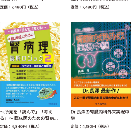
定価：7,480円（税込）
定価：7,480円（税込）
〜所見を「読んで」「考え
Dr.長澤の腎臓内科外来実況中
る」〜 臨床医のための腎病理
継
読解ロジック2 各論編；リウ
定価：4,840円（税込）
定価：4,180円（税込）