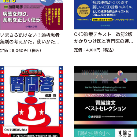
CKD診療テキスト 改訂2版
いまさら訊けない！透析患者
かかりつけ医と専門医の連携
薬剤の考えかた，使いかた
のために
Q&A Ver.3
定価：4,180円（税込）
定価：5,060円（税込）