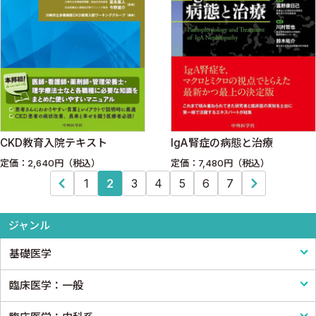
CKD教育入院テキスト
IgA腎症の病態と治療
定価：2,640円（税込）
定価：7,480円（税込）
1
2
3
4
5
6
7
ジャンル
基礎医学
臨床医学：一般
基礎医学一般