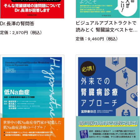
ビジュアルアブストラクトで
Dr.長澤の腎問答
読みとく 腎臓論文ベストセレ
定価：2,970円（税込）
クション
定価：9,460円（税込）