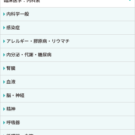
臨床医学：内科系
解剖学
臨床医学一般
生理学
診断・臨床検査
内科学一般
免疫学・血清学
画像医学・放射線医学・核医学
感染症
公衆衛生学
プライマリケア医学・総合診療
アレルギー・膠原病・リウマチ
法医学
救急医学・集中治療医学
内分泌・代謝・糖尿病
癌・腫瘍一般・緩和医療
腎臓
栄養・食事療法・輸液・輸血
血液
薬物療法
脳・神経
東洋医学・漢方医学
精神
呼吸器