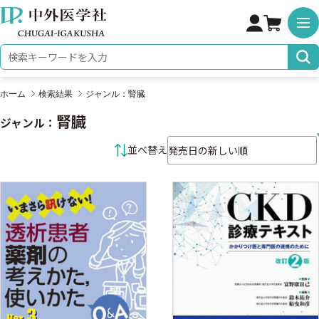
株式会社 中外医学社
検索キーワード
ホーム
検索結果
ジャンル：腎臓
腎臓
ジャンル：
並べ替え条件
並べ替え