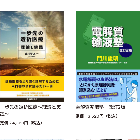
マチ・膠原病と腎病理
一歩先の透析医療〜理論と実
電解質輸液塾 改訂2版
践〜
定価：3,520円（税込）
定価：4,620円（税込）