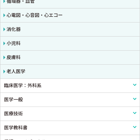
循環器・血管
心電図・心音図・心エコー
消化器
小児科
皮膚科
老人医学
臨床医学：外科系
医学一般
外科学一般
医療技術
脳神経外科
医学一般・医学概論
医学教科書
心臓・血管外科
医療制度
リハビリテーション技術