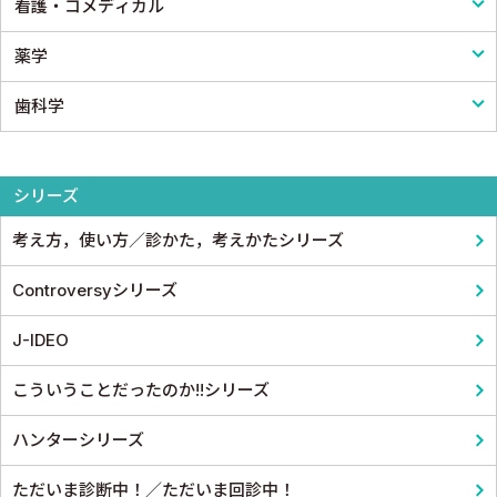
看護・コメディカル
消化器外科
病院管理
鍼灸・柔道整復
医学教科書
薬学
小児外科
医療統計
看護
歯科学
形成外科
論文・医学情報
看護教科書
薬学
整形外科
医学教育
コメディカル教科書
基礎歯科学
シリーズ
スポーツ医学
考え方，使い方／診かた，考えかたシリーズ
産婦人科
Controversyシリーズ
眼科
J-IDEO
耳鼻咽頭科・頭頸部外科
こういうことだったのか!!シリーズ
泌尿器科
ハンターシリーズ
麻酔科学・ペインクリニック
ただいま診断中！／ただいま回診中！