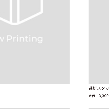
透析スタ
定価：3,30