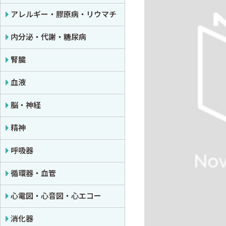
公衆衛生学
プライマリケア医学・総合診療
アレルギー・膠原病・リウマチ
法医学
救急医学・集中治療医学
内分泌・代謝・糖尿病
癌・腫瘍一般・緩和医療
腎臓
栄養・食事療法・輸液・輸血
血液
薬物療法
脳・神経
東洋医学・漢方医学
精神
呼吸器
循環器・血管
心電図・心音図・心エコー
消化器