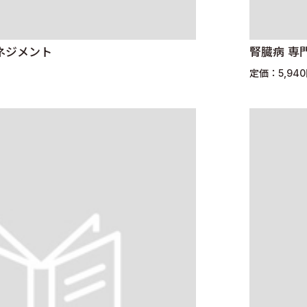
ネジメント
腎臓病 専
定価：5,94