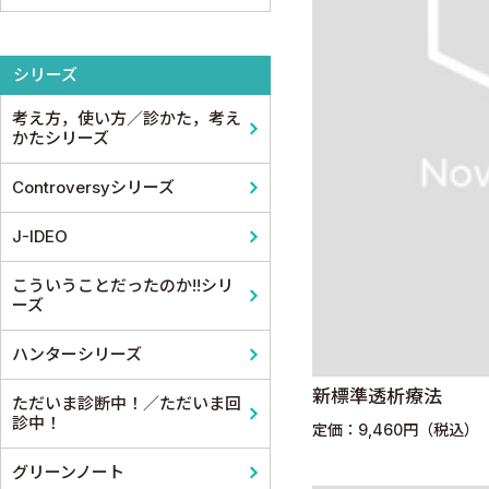
整形外科
医学教育
コメディカル教科書
基礎歯科学
シリーズ
スポーツ医学
考え方，使い方／診かた，考え
産婦人科
かたシリーズ
眼科
Controversyシリーズ
耳鼻咽頭科・頭頸部外科
J-IDEO
泌尿器科
こういうことだったのか!!シリ
ーズ
麻酔科学・ペインクリニック
ハンターシリーズ
新標準透析療法
ただいま診断中！／ただいま回
診中！
定価：9,460円（税込）
グリーンノート