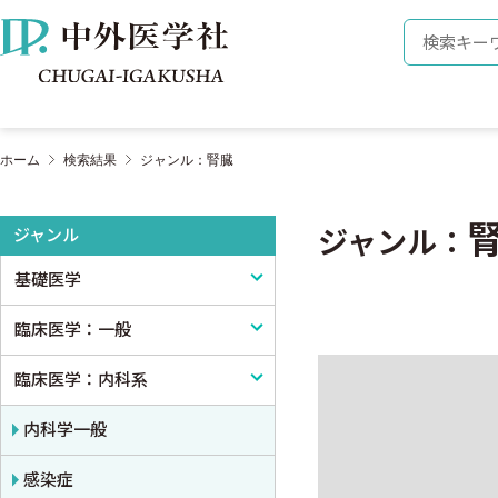
株式会社 中外医学社
検索キーワ
ホーム
検索結果
ジャンル：腎臓
ジャンル
ジャンル：
基礎医学
臨床医学：一般
基礎医学一般
臨床医学：内科系
解剖学
臨床医学一般
生理学
診断・臨床検査
内科学一般
免疫学・血清学
画像医学・放射線医学・核医学
感染症