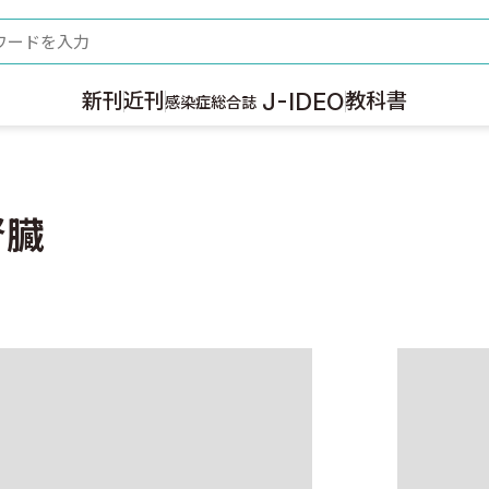
ード
J-IDEO
新刊
近刊
教科書
感染症総合誌
腎臓