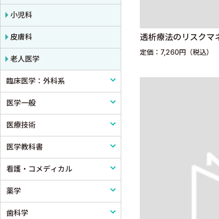
小児科
皮膚科
透析療法のリスクマ
定価：7,260円（税込）
老人医学
臨床医学：外科系
医学一般
外科学一般
医療技術
脳神経外科
医学一般・医学概論
医学教科書
心臓・血管外科
医療制度
リハビリテーション技術
看護・コメディカル
消化器外科
病院管理
鍼灸・柔道整復
医学教科書
薬学
小児外科
医療統計
看護
歯科学
形成外科
論文・医学情報
看護教科書
薬学