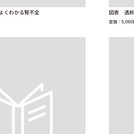
 よくわかる腎不全
図表 透
定価：5,06