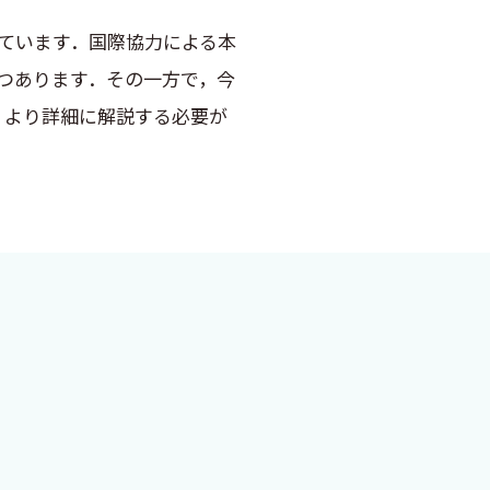
ています．国際協力による本
つあります．その一方で，今
，より詳細に解説する必要が
介し，まとめさせていただきま
の研究者・臨床医にお読みいた
に感謝いたします．また，臨
ます．