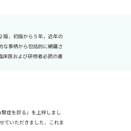
２版．初版から５年，近年の
的な事柄から包括的に網羅さ
臨床医および研修者必読の書
gA腎症を診る」を上梓しまし
させていただきました．これま