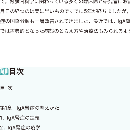
で，腎臓内科学に関わっている多くの臨床医と研究者にお
月日の経つのは実に早いものですでに5年が経ちましたが
症の国際分類も一層改善されてきました．最近では，IgA
では古典的となった病態のとらえ方や治療法もみられるよ
あると感じておりましたところ，改訂第2版を刊行する機
初版の目次をそのままに，2019年11月に監修させていた
した．全般的に初版よりもレベルアップされたと思ってい
目次
だき，日常のお仕事に活かしていただければ幸いです．こ
床試験等でご協力いただきました多くの患者さんに深謝い
目 次
最後に，本書の刊行にあたり諸事ご協力いただきました小
2020年夏 都庁舎を眺めつつ
第1章 IgA腎症の考えかた
富野康日己
1．IgA腎症の定義
2．IgA腎症の疫学