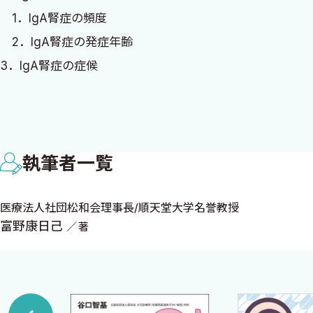
1．IgA腎症の頻度
2．IgA腎症の発症年齢
3．IgA腎症の症候
1．IgA腎症の症状
2．IgA腎症の臨床検査所見
3．IgA腎症の末期腎不全への進展と予後
執筆者一覧
4．IgA腎症の発症機序
1．IgA腎症発症の遺伝因子
医療法人社団松和会理事長/順天堂大学名誉教授
2．IgA腎症の発症機序
富野康日己
著
5．新規非侵襲的バイオマーカー
6．IgA腎症の進展機序
1．IgA腎症における補体活性化
2．糸球体へのT細胞・単核球浸潤