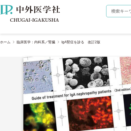
株式会社 中外医学社
検索キーワ
ホーム
臨床医学：内科系／腎臓
IgA腎症を診る 改訂2版