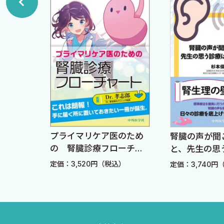
3．糸球体上皮細胞（ポドサイト）障害
4．細胞外基質成分の変化
5．尿細管・間質障害
6．その他の因子：肥満・メタボリックシンドローム
第2章 IgA腎症の治療の進めかた
1．IgA腎症の病理組織学的分類
1．わが国の病理組織学的分類の変遷
プライマリケア医のため
剤ポケ
腎臓の声が聞
2．オックスフォード国際分類
の 腎臓診療フローチャ
第5版
と、先生の思
ート
きませんよ
2．IgA腎症治療の一般的方針
定価：3,520円（税込）
）
定価：3,740円
3．典型的IgA腎症患者への実際の処方例
抗血小板薬：糸球体内血小板凝集抑制効果
魚油（fish oil）：高純度EPA製剤であるイコサペント酸