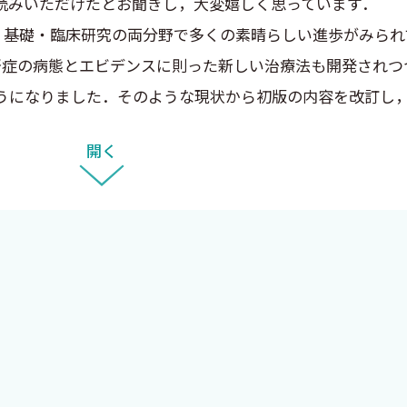
読みいただけたとお聞きし，大変嬉しく思っています．
，基礎・臨床研究の両分野で多くの素晴らしい進歩がみられ
腎症の病態とエビデンスに則った新しい治療法も開発されつ
うになりました．そのような現状から初版の内容を改訂し
会にめぐまれました．
開く
だいた「IgA腎症の病態と治療」（中外医学社）の内容も紹
ます．本書も，IgA腎症の研究ならびに臨床に携わる多く
れまで，私が学んできた諸施設でご協力いただきました皆様
たします．
川孝志部長はじめ中外医学社の皆さまに厚く御礼申し上げ