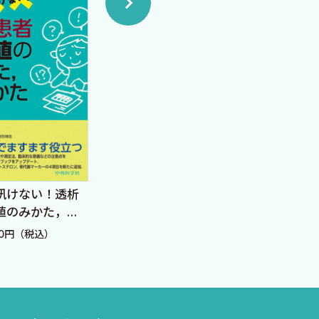
エキスパートのための慢
訊けない！透析
腹膜
性腎臓病（CKD）ハンド
値のみかた，考
安全
ブック
r.3
に〜
定価：7,480円（税込）
60円（税込）
定価：