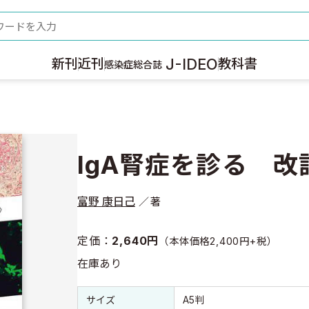
ード
J-IDEO
新刊
近刊
教科書
感染症総合誌
IgA腎症を診る 改
富野 康日己
著
定価：
2,640円
（本体価格2,400円+税）
在庫あり
書誌情報
書誌情報
サイズ
A5判