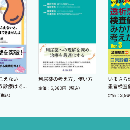
こえない
利尿薬の考え方，使い方
いまさら
う診療はで
患者検査
定価：6,380円（税込）
えかた Ve
（税込）
定価：3,9
エチル