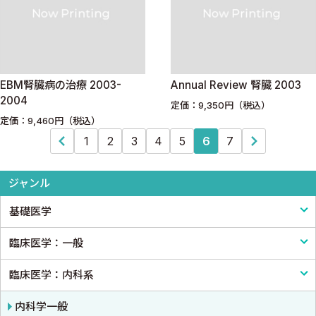
EBM腎臓病の治療 2003-
Annual Review 腎臓 2003
2004
定価：9,350円（税込）
定価：9,460円（税込）
1
2
3
4
5
6
7
ジャンル
基礎医学
臨床医学：一般
基礎医学一般
臨床医学：内科系
解剖学
臨床医学一般
生理学
診断・臨床検査
内科学一般