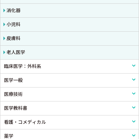
消化器
小児科
皮膚科
老人医学
臨床医学：外科系
医学一般
外科学一般
医療技術
脳神経外科
医学一般・医学概論
医学教科書
心臓・血管外科
医療制度
リハビリテーション技術
看護・コメディカル
消化器外科
病院管理
鍼灸・柔道整復
医学教科書
薬学
小児外科
医療統計
看護