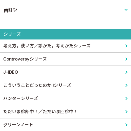
歯科学
形成外科
論文・医学情報
看護教科書
薬学
整形外科
医学教育
コメディカル教科書
基礎歯科学
シリーズ
スポーツ医学
考え方，使い方／診かた，考えかたシリーズ
産婦人科
Controversyシリーズ
眼科
J-IDEO
耳鼻咽頭科・頭頸部外科
こういうことだったのか!!シリーズ
泌尿器科
ハンターシリーズ
麻酔科学・ペインクリニック
ただいま診断中！／ただいま回診中！
グリーンノート