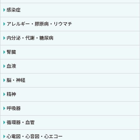
免疫学・血清学
画像医学・放射線医学・核医学
感染症
公衆衛生学
プライマリケア医学・総合診療
アレルギー・膠原病・リウマチ
法医学
救急医学・集中治療医学
内分泌・代謝・糖尿病
癌・腫瘍一般・緩和医療
腎臓
栄養・食事療法・輸液・輸血
血液
薬物療法
脳・神経
東洋医学・漢方医学
精神
呼吸器
循環器・血管
心電図・心音図・心エコー