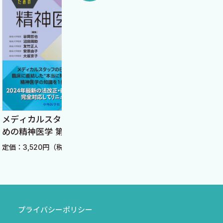
ナースの小児科学 改訂7
ルスタッフのた
泣く
版
学 第2版
定価：
定価：7,480円（税込）
20円（税込）
プライバシーポリシー