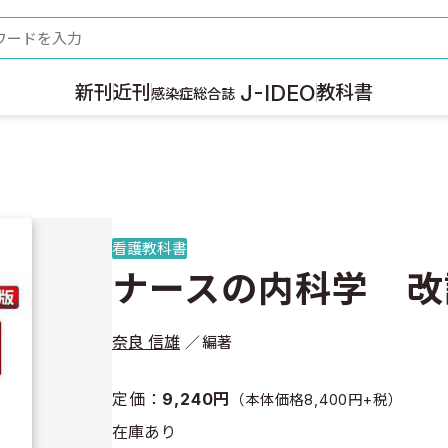
ード
J-IDEO
新刊
近刊
教科書
感染症総合誌
看護教科書
ナースの内科学 改
奈良 信雄
編著
定価：
9,240円
（本体価格8,400円+税）
在庫あり