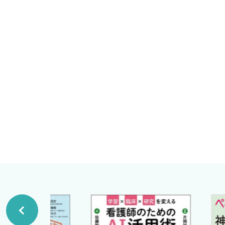
東京都健康長寿医療センター副院長
2．全身症候
原田和昌
a．発 熱
東京都健康長寿医療センター顧問
b．全身倦怠感
桑島 巌
c．体重減少（やせ，るいそう）
医療法人啓仁会平成の森・川島病院院長
d．体重増加（肥満）
坂井 誠
e．ショック
f．意識障害
g．感情障害
h．けいれん
i．めまい
j．発 疹
k．睡眠障害
D．患者の心理