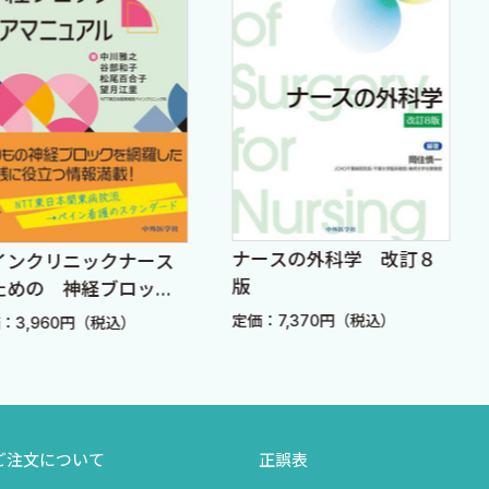
ナースの外科学 改訂８
ックナース
メディカ
版
経ブロック
めの精神医
ル
定価：7,370円（税込）
（税込）
定価：3,5
ご注文について
正誤表