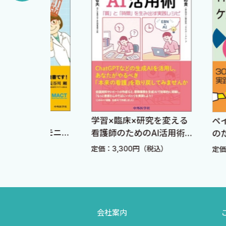
E．診 断
1．診察の進め方
2．医療面接
a．患者像
b．主 訴
c．現病歴
d．既往歴
ート
学習×臨床×研究を変える
ペインクリニ
e．家族歴
！モニタ
看護師のためのAI活用術
のための 神
 改訂3
「質」と「時間」を生み
ケアマニュア
f．社会歴
込）
定価：3,300円（税込）
定価：3,960円
出す実践レシピ
3．身体診察
a．身体診察の進め方
b．視 診
会社案内
c．触 診