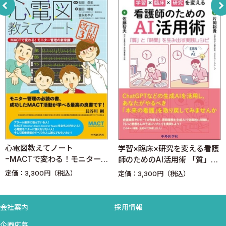
1．血管
2．リンパ管
3．神経
G．皮膚付属器
1．毛
2．立毛筋
3．脂腺
4．汗腺
5．爪
§2．皮膚の免疫とアレルギー ＜古川福実＞
心電図教えてノート
学習×臨床×研究を変える看護
A．皮膚の免疫機能と組織・細胞
−MACTで変わる！モニター
師のためのAI活用術 「質」と
B．免疫担当細胞
管理の新常識− 改訂3版
「時間」を生み出す実践レシ
定価：3,300円（税込）
定価：3,300円（税込）
ピ
C．サイトカイン
D．細胞接着分子
会社案内
採用情報
E．免疫アレルギー反応の種類
F．皮膚を場とする免疫反応
企画応募