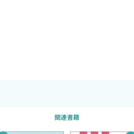
C．表皮
1．表皮角化細胞
2．真皮表皮接合
3．メラノサイト
4．ランゲルハンス細胞
5．メルケル細胞
D．真皮
1．真皮の構造
2．線維芽細胞
3．膠原線維
4．弾力線維
5．基質
石川 治
他編著
6．組織球
7．マスト細胞
関連書籍
E．皮下組織
F．皮膚の脈管と神経