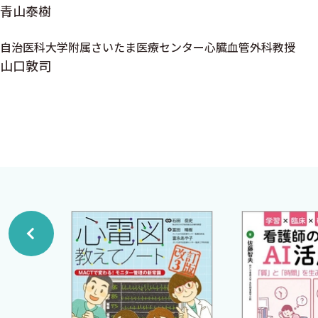
6．腹部大動脈疾患の検査
青山泰樹
7．術前一般処置
自治医科大学附属さいたま医療センター心臓血管外科教授
8．術後管理指示項目
山口敦司
2 心臓手術の補助手段―人工心肺―〈百瀬直樹〉
Ａ．人工心肺の歴史と目的
Ｂ．体外循環回路と構成部品
1．カニューレ
2．脱血回路
3．送血回路
4．送血ポンプ（血液ポンプ）
5．人工肺
6．貯血槽