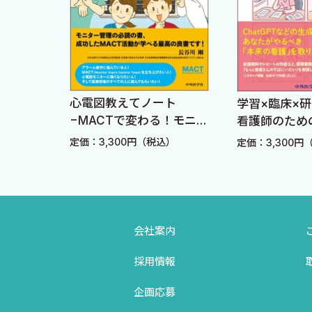
7．心筋保護
8．温度管理
Ｃ．体外循環のモニタ
1．患者側モニタ
2．人工心肺側モニタ
心電図教えてノート
作法―
学習×臨床×
Ｄ．体外循環の実際
−MACTで変わる！モニタ
ぐ知と
看護師のため
ー管理の新常識− 改訂3
「質」と「時
1．情報の収集と体外循環プランの作成
定価：3,300円（税込）
込）
定価：3,300円
版
出す実践レシ
2．組み立て
3．充 填
4．ヘパリンの投与
会社案内
5．カニューレの挿入
6．体外循環の開始
採用情報
7．冷 却
企画応募
8．完全体外循環