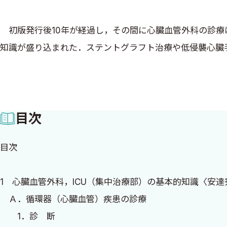
初版発行後10年が経過し，その間に心臓血管外科の診療
知識が盛り込まれた．ステントグラフト治療や低侵襲心臓
などによるチーム医療が大切なことには変わりがない．
改訂版では内容が豊富になったことに伴い，初版と比較す
目次
ついては，執筆陣に日本の第一人者である河田政明教授に
目次
本書が，心臓血管疾患をこれから勉強しようとする若い医
1 心臓血管外科，ICU（集中治療部）の基本的知識〈安
2014年3月
Ａ．循環器（心臓血管）疾患の診療
安達秀雄
1．診 断