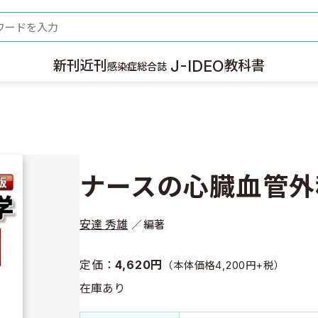
ード
J-IDEO
新刊
近刊
教科書
感染症総合誌
ナースの心臓血管外
安達 秀雄
編著
定価：
4,620円
（本体価格4,200円+税）
在庫あり