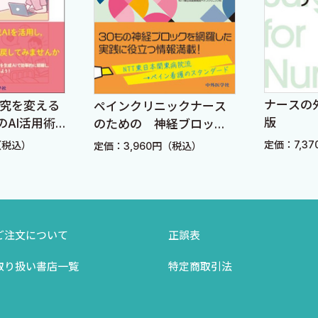
ナースの
研究を変える
ペインクリニックナース
版
のAI活用術
のための 神経ブロック
間」を生み
ケアマニュアル
定価：7,3
（税込）
定価：3,960円（税込）
ピ
ご注文について
正誤表
取り扱い書店一覧
特定商取引法