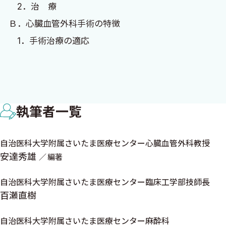
2．治 療
Ｂ．心臓血管外科手術の特徴
1．手術治療の適応
2．人工心肺の使用と手術数の推移
Ｃ．ICUの役割と緊急症例の受け入れ
1．ICUの役割
執筆者一覧
2．緊急症例の受け入れ
Ｄ．手術前後の検査項目
自治医科大学附属さいたま医療センター心臓血管外科教授
1．入院時一般検査項目
安達秀雄
編著
2．虚血性心疾患の検査
3．心臓弁膜症の検査
自治医科大学附属さいたま医療センター臨床工学部技師長
4．先天性心疾患（成人）の検査
百瀬直樹
5．胸部大動脈疾患の検査
自治医科大学附属さいたま医療センター麻酔科