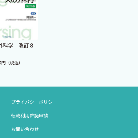
外科学 改訂８
ナー
メディカルスタッフのた
版
めの精神医学 第2版
70円（税込）
定価：
定価：3,520円（税込）
プライバシーポリシー
転載利用許諾申請
お問い合わせ