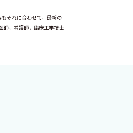
容もそれに合わせて，最新の
，医師，看護師，臨床工学技士
とくに成人の先天性心疾患に
立つことを期待しています．