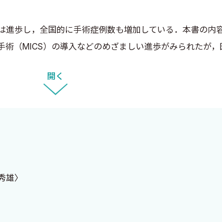
は進歩し，全国的に手術症例数も増加している．本書の内
手術（MICS）の導入などのめざましい進歩がみられたが
開く
るとページ数が増え，より深い理解が可能になっている．
参加してもらい，要点をわかりやすく解説してもらった．
療スタッフやナースの要望に応え，日常の診療，看護に役
達秀雄〉