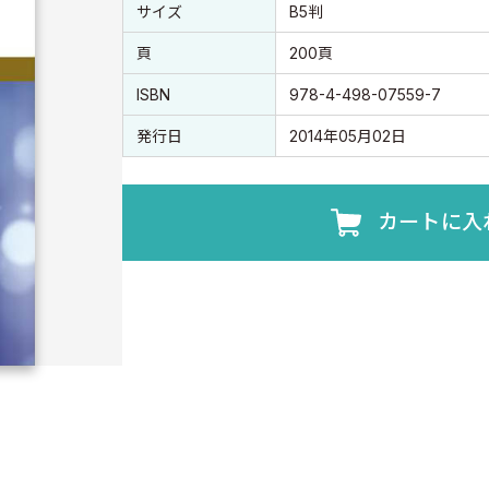
書誌情報
書誌情報
サイズ
B5判
頁
200頁
ISBN
978-4-498-07559-7
発行日
2014年05月02日
カートに入