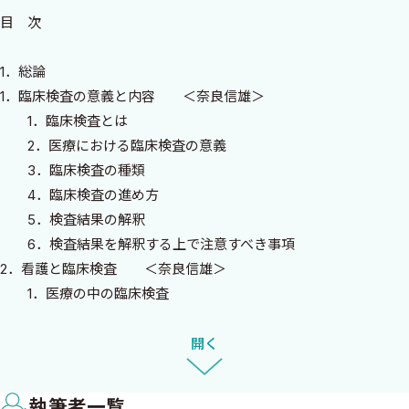
さて，チーム医療という大枠の中で，科学に基づいた医療を有機
目 次
的に行うとなれば，すべての医療従事者が患者の病態を的確に把握
しておくことが要求される．患者の病態を知らずしてチーム医療
1．総論
を行うことは，船頭が多いばかりで決して理想とした目的に到達
1．臨床検査の意義と内容 ＜奈良信雄＞
することはできないからである．
1．臨床検査とは
たとえば，患者の病態をめぐって種々の職種の医療従事者が一
2．医療における臨床検査の意義
堂に会してカンファレンスを開く場合，患者の病態を把握してお
3．臨床検査の種類
かなければディスカッションにはならない．肝硬変の患者につい
4．臨床検査の進め方
て治療方針，看護方針を議論する場合，肝機能検査の解釈を正し
5．検査結果の解釈
く評価することができなければ，決して理想的な結論にたどりつ
6．検査結果を解釈する上で注意すべき事項
くことはできまい．
2．看護と臨床検査 ＜奈良信雄＞
そこで，ナースにとっても，個々の患者についての臨床検査の結
1．医療の中の臨床検査
果，解釈を十分に認識しておくことが不可欠といえる．すべての医
2．看護と臨床検査
療従事者が個々の患者の病態を正しく把握してこそ議論すること
開く
ができ，共通した目標に向かうことができるだろう．
2．各論
こうした背景から，本書ではナースの皆さんに，臨床検査はどう
1．一般検査 ＜奈良信雄＞
いった意義があり，内容はどういうものか，そして検査結果の解釈
執筆者一覧