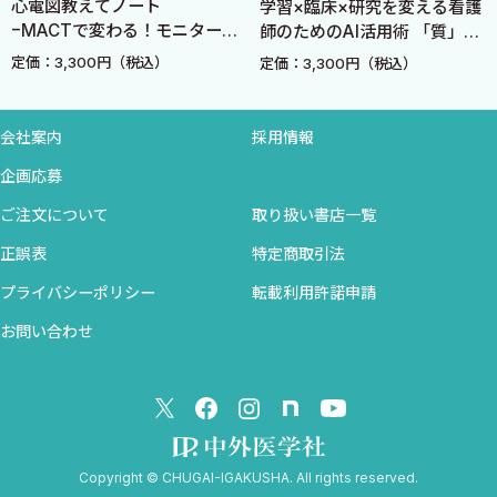
心電図教えてノート
学習×臨床×研究を変える看護
B．血球検査
−MACTで変わる！モニター
師のためのAI活用術 「質」と
1．赤血球，ヘモグロビン，ヘマトクリット
管理の新常識− 改訂3版
「時間」を生み出す実践レシ
定価：3,300円（税込）
定価：3,300円（税込）
ピ
2．網赤血球数
3．白血球
会社案内
採用情報
4．血小板
5．末梢血液像
企画応募
C．止血・血栓検査
ご注文について
取り扱い書店一覧
1．出血時間
正誤表
特定商取引法
2．毛細血管抵抗試験
3．血小板機能検査
プライバシーポリシー
転載利用許諾申請
4．プロトロンビン時間（PT）
お問い合わせ
5．活性化部分トロンボプラスチン時間（APTT）
6．トロンボ試験（TT）
7．ヘパプラスチン試験（HPT）
8．凝固因子
9．フィブリノーゲン
Copyright © CHUGAI-IGAKUSHA. All rights reserved.