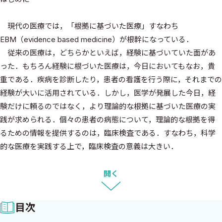
現代の医療では，「根拠に基づいた医療」すなわち
EBM（evidence based medicine）が根幹になっている．
従来の医療は，どちらかといえば，経験に基づいていた面があ
った．もちろん経験に根づいた医療は，今日においてもなお，貴
重である．疾病を診断したり，患者の看護を行う際に，それまでの
経験が大いに活用されている．しかし，医学が発展した今日，経
験だけに頼るのではなく，より理論的な根拠に基づいた医療の実
践が求められる．個々の患者の病態について，理論的な根拠を得
るための情報を提供するのは，臨床検査である．すなわち，科学
的な医療を実践する上で，臨床検査の意義は大きい．
ところで，現代の医療においてもう一つ強調すべき重要な側面
が，チーム医療の実践であろう．医学医療が細分化し，高度に専門
開く
化した現在，特殊な技能をもつ医療従事者が知恵を出し合って患者
の治療に専念することが望まれる．看護という専門技能を有する
目次
ナースは，チーム医療の中でも中心的な役割を担っている．