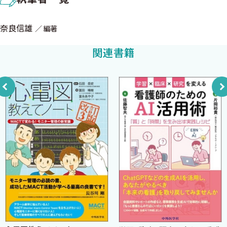
A．尿検査
のしかた，などといった点を解説することにした．臨床検査項目
1．尿量
は日々増えており，すべての臨床検査にあまねく精通しておくこと
奈良信雄
編著
2．尿pH
は困難かもしれない．しかし，ごく日常の臨床に頻用される臨床
3．尿の比重
検査を理解しておくだけで，科学に基づき，なおかつチーム医療
関連書籍
4．尿タンパク
をスムーズに進めるには十分である．
5．尿糖
本書では，臨床検査の中でも特に重要性の高いものを優先して
6．尿潜血
紹介することにした．それぞれの分野の専門家にわかりやすく記
7．ケトン体
述していただいた．日常の看護業務の中で，ぜひ役に立てていた
8．尿沈渣
だきたいと思う．また，ナースをめざして日夜勉学に励まれる看護
B．便検査
学生の皆さんも，本書を通して臨床検査を学んでいただきたいと思
1．便潜血
う．
2．寄生虫
本書の企画・編集には，中外医学社企画部の小川孝志氏のご協
C．髄液検査
力を仰いだ．ここに深謝したい．
D．穿刺液検査（胸水，腹水，心嚢水）
E．関節液検査
2001年秋
2．血液検査 ＜奈良信雄＞
編集者 奈良信雄
A．赤血球沈降速度（血沈，赤沈）