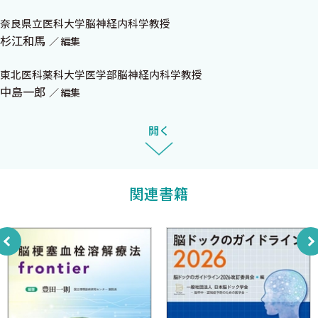
2．神経病理
奈良県立医科大学脳神経内科学教授
杉江和馬
1 プリオン病における脳脊髄液バイオマーカーと治療開発
編集
〈佐藤克也〉
東北医科薬科大学医学部脳神経内科学教授
プリオン病のCSF中のバイオマーカー
中島一郎
編集
Preclinical stageのCSFバイオマーカーの挑戦
治療法の歴史と治療法の開発の最前線
開く
2 剖検脳を用いた多系統萎縮症病態研究の最近の進展 〈他
田真理〉
疾患特異的なα—シヌクレイン線維構造の同定
関連書籍
GCIを形成するα—シヌクレインの起源
多系統萎縮症の複合的病態
3 神経免疫の視点からみたアルツハイマー病の神経病理学
〈高尾昌樹 岩坪 威〉
近年の報告から
4 常染色体顕性遺伝性白質脳症とは何か：変わりつつあるそ
の疾患概念と位置づけ 〈小柳清光 木下通亨 吉田邦広〉