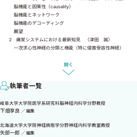
脳機能と因果性（causality）
脳機能とネットワーク
脳機能のデコーディング
展望
2 痛覚システムにおける最新知見 〈津田 誠〉
一次求心性神経の分類と機能（特に侵害受容性神経）
末梢組織における一次求心性神経と免疫細胞・がん細胞と
のクロストーク
開く
脊髄後角における一次求心性神経とミクログリアとのクロ
ストーク
執筆者一覧
まとめ
3 AIによる脳波判読システム 〈菅野秀宣〉
岐阜大学大学院医学系研究科脳神経内科学分野教授
AIを用いた脳波研究の方向性
下畑享良
編集
頭皮脳波判読のためのAI開発
AI開発のためのデータベース構築
北海道大学大学院神経病態学分野神経内科学教室教授
AIモデルのfine tuning
矢部一郎
編集