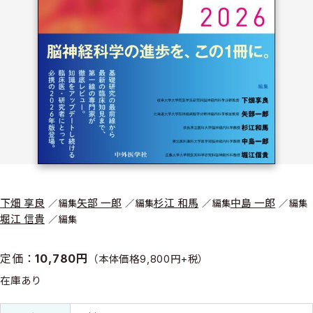
下畑 享良
矢部 一郎
杉江 和馬
中島 一郎
編集
編集
編集
編集
堀江 信貴
編集
定価：
10,780円
（本体価格9,800円+税）
在庫あり
書誌情報
書誌情報