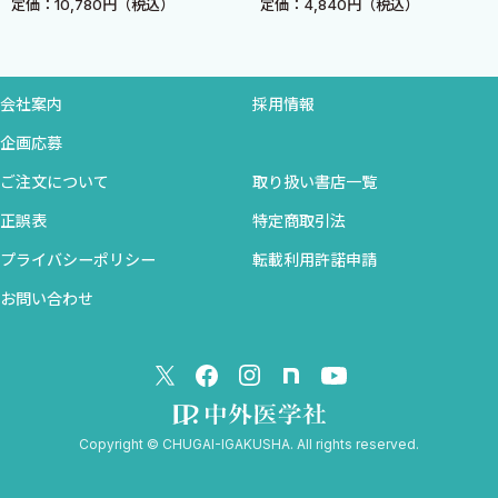
：10,780円（税込）
定価：4,840円（税込）
定価
2．問診の実際
3．頭痛の検査
4．雷鳴頭痛
3．めまい 〈井口正寛〉
会社案内
採用情報
1．単回の遷延するめまい
企画応募
2．反復性めまい
ご注文について
取り扱い書店一覧
3．頭位性めまい
4．慢性的なめまいとふらつき
正誤表
特定商取引法
5．高齢者のめまい，ふらつき，転倒
プライバシーポリシー
転載利用許諾申請
4．複視 〈小林奈美江 山本悌司〉
お問い合わせ
1．眼球運動を司る脳神経の局在と機能
2．複視の診察
3．複視をきたす病態
5．顔面麻痺・構音障害・嚥下障害 〈中森正博〉
1．顔面麻痺の診察
Copyright © CHUGAI-IGAKUSHA. All rights reserved.
2．構音障害・嚥下障害の診察
6．しびれ感と筋力低下 〈畑中裕己〉