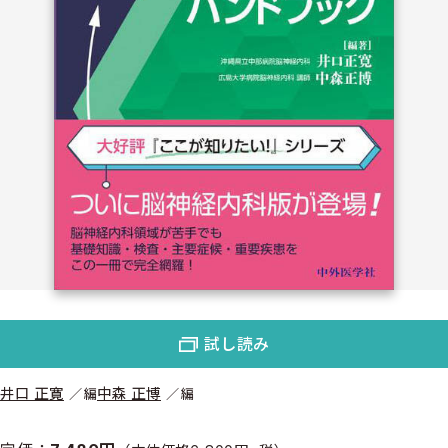
試し読み
井口 正寛
中森 正博
編
編