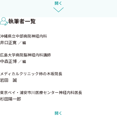
2．神経救急疾患と鑑別疾患，続発病態
開く
井 口 正 寛
中 森 正 博
第II章 神経疾患の検査
執筆者一覧
1．髄液検査 〈太田浄文〉
1．適応，禁忌
沖縄県立中部病院神経内科
2．腰椎穿刺方法
井口正寛
編
3．穿刺が上手くいかないときのアプローチ
4．合併症と対応
広島大学病院脳神経内科講師
5．髄液検査の正常値
中森正博
編
2．神経伝導検査・針筋電図検査・神経筋超音波検査〈山崎博輝〉
1．神経生理検査
メディカルクリニック柿の木坂院長
岩田 誠
2．神経筋超音波検査
3．脳波 〈音成秀一郎〉
東京ベイ・浦安市川医療センター神経内科医長
1．脳波関連用語
杉田陽一郎
2．脳波異常
3．発作間欠期てんかん性放電
開く
4．覚醒度の評価とDSA