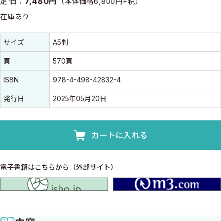
定価：
7,480円
（本体価格6,800円+税）
在庫あり
書誌情報
書誌情報
サイズ
A5判
頁
570頁
ISBN
978-4-498-42832-4
発行日
2025年05月20日
カートに入れる
電子書籍はこちらから（外部サイト）
isho.jp