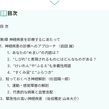
構成においては，神経疾患を診療するにあたって必要な基礎知
識をまず第I章で得ていただくようにしました．第II章では，脳神経
目次
内科領域で頻用される検査を中心に解説しています．検査の目
的，得られる情報，限界を知ることで，より適切に検査を選択
目 次
し，診断精度を向上させることができるようになります．第III章で
は，主要症候を扱いました．症候からどのように診療を進めてい
第I章 神経疾患を診療するにあたって
くかの道しるべとなっております．第IV章では，できるだけコモン
1．神経疾患の診療へのアプローチ 〈岩田 誠〉
かつ重要な脳神経疾患を優先しつつ，ページ数の許す限りの疾患を
1．あなたの“めまい”の内容は？
網羅しました．必要な箇所を拾い読みする，読み物として楽し
2．“しびれ”と表現されるものにはどんなものがある？
む，知識のアップデートに利用する，など，読者それぞれの立場
3．“けいれん”や“ふるえ”も多義性用語
でご活用ください．
4．“すくみ足”と“ふらつき”
初学者の方，脳神経内科を専門としていない先生方の日々の診
2．知っておくべき神経解剖 〈杉田陽一郎〉
療や学習に活かせていただければ編者として，この上ない幸いで
1．運動・感覚障害の解剖
す．神経学の魅力が一人でも多くの読者に伝わることを祈っており
2．代表的な病巣と血管支配
ます．
3．緊急性の高い神経疾患 〈佐伯雅史 山本大介〉
1．診断エラーとは
2025年3月