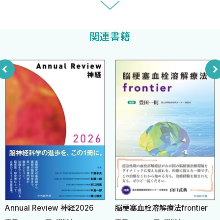
5．Critical care EEG
4．脳画像検査 〈海地陽子〉
関連書籍
1．CT
2．MRI
3．脳血管造影
4．核医学
第III章 主要症候
1．意識障害 〈松原知康〉
1．意識障害の原因
2．意識状態の評価
3．意識障害下における身体診察
4．意識障害下における神経診察
5．意識障害の診療フロー
2．頭痛 〈井口正寛〉
nual Review 神経2026
脳梗塞血栓溶解療法frontier
脳
1．国際頭痛分類