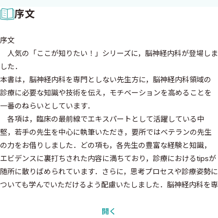
序文
序文
人気の「ここが知りたい！」シリーズに，脳神経内科が登場しま
した．
本書は，脳神経内科を専門としない先生方に，脳神経内科領域の
診療に必要な知識や技術を伝え，モチベーションを高めることを
一番のねらいとしています．
各項は，臨床の最前線でエキスパートとして活躍している中
堅，若手の先生を中心に執筆いただき，要所ではベテランの先生
の力をお借りしました．どの項も，各先生の豊富な経験と知識，
エビデンスに裏打ちされた内容に満ちており，診療におけるtipsが
随所に散りばめられています．さらに，思考プロセスや診療姿勢に
ついても学んでいただけるよう配慮いたしました．脳神経内科を専
門とする先生方にとっても読みごたえのある内容となっているはず
です．
開く