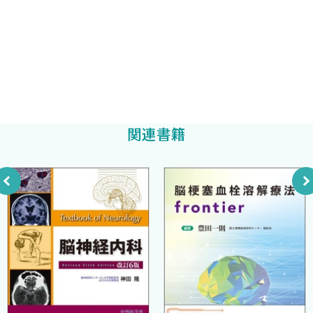
国立循環器病研究センター看護部SCU病棟 看護師長 脳卒中リ
C．呼吸管理
に単独での編集をお願いして，私は御意見番に回りました．古賀
ハビリテーション看護認定看護師
D．長時間ビデオ脳波モニター
樋口泰子
先生が若手のメンバーを指名し，初版とは一味違う内容に仕上げ
E．ME機器の管理
て下さいました．
（5） SCUでの栄養管理と嚥下回診〈福田真弓〉
さて，私事ながら初版からの9年間での大きな変化に，国循の移
A．脳卒中急性期の嚥下障害と栄養管理
転があります．新施設に移って，SCUもずいぶん広くなりました．
B．脳卒中後の嚥下障害
毎朝何組かの診療チームがスタッフステーションのPCを囲みなが
C．嚥下障害の評価
ら，スタッフ医師と修練医とで熱心に討議し，また多くの看護師
関連書籍
D．脳卒中後の嚥下障害の管理
が連携を取り合って看護に励む姿には，好感が持てます．SCUとは
E．嚥下回診
場所の名前だけでなく，そこで患者と向き合う医療者たちの集合
（6） SCU（NCU）での周術期管理〈朴 俊勇〉
体を指します．このようなチーム診療をサポートする1冊になれば
A．手術前（一般病棟or集中治療室）
と思います．
B．手術中（手術室）
発刊にあたって分担執筆者の先生方および中外医学社編集部の
C．手術後（集中治療室入室後）
皆様に，多大なご尽力をいただきましたことを，深く御礼申し上
（7） SCUにおける急性期リハビリテーション〈伊藤浩一・横田
げます．同社からは，2024年春に「脳梗塞診療読本 第4版」が上
千晶〉
梓され，好評を得ていますが，本書も併せてお使いいただけれ
A．急性期リハビリテーションの重要性
ば，たいへん有難く存じます．
B．リハビリテーションにおける医師，理学療法士，作業療法