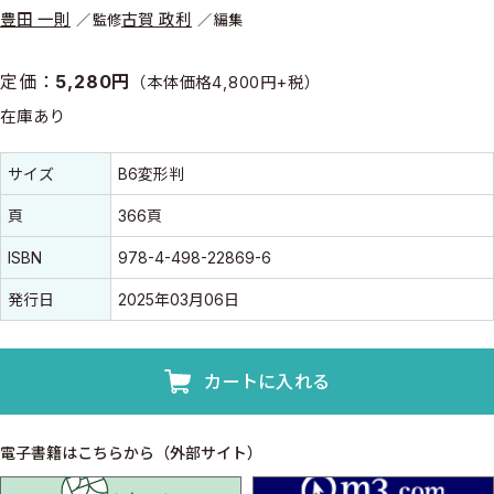
豊田 一則
古賀 政利
監修
編集
定価：
5,280円
（本体価格4,800円+税）
在庫あり
書誌情報
書誌情報
サイズ
B6変形判
頁
366頁
ISBN
978-4-498-22869-6
発行日
2025年03月06日
カートに入れる
電子書籍はこちらから（外部サイト）
isho.jp