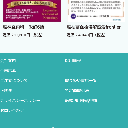
士，言語聴覚士の役割
2025年2月
C．脳血管疾患等リハビリテーション料
D．リハビリテーション処方
国立循環器病研究センター 副院長 豊田一則
脳神経内科 改訂6版
脳梗塞血栓溶解療法frontier
E．急性期リハビリテーションの実際
定価：13,200円（税込）
定価：4,840円（税込）
F．生活能力評価と自宅退院可否の決定
（8） SCUでの薬剤管理〈坂倉広大・中蔵伊知郎〉
巻頭言
A．血栓溶解薬
会社案内
採用情報
B．脳梗塞治療薬（抗凝固薬）
初版を出版してから8年以上が経過し，脳卒中診療に関連した多
C．脳梗塞治療薬（抗血小板薬）
企画応募
くのエビデンスが新たに蓄積されています．日本脳卒中学会は急
D．脳梗塞治療薬（脳保護薬）
性期脳卒中診療体制の整備・構築のため令和元年より一次脳卒中
ご注文について
取り扱い書店一覧
E．脳出血・くも膜下出血時の使用薬剤
センター，一次脳卒中センターコア施設の認定を開始していま
正誤表
特定商取引法
（9） SCUのデータベース管理〈塩澤真之・吉村壮平〉
す．一次脳卒中センターの要件に脳卒中専門病棟/ベッドを有する
A．SCUのデータベース管理
プライバシーポリシー
転載利用許諾申請
ことが含まれています．今回，最新の脳卒中診療に合わせてSCU
B．日本脳卒中データバンク
お問い合わせ
グリーンノートを改訂することとしました．
（10） SCUの診療報酬と管理加算〈井上 学〉
わが国において脳血管障害は寝たきりとなる疾患の1位，死因の
A．急性期脳卒中の診療報酬
4位を占める重要な国民病です．30年ほど前までは効果の高い治療