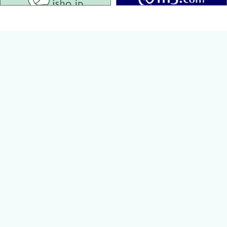
脳卒中の救急対応・急性期管理・早期リハビリテーシ
ョンなど実践的内容を1冊で！
公益社団法人日本脳卒中協会理事長 峰松一夫先生ご推薦
ますますニーズの高まる急性期脳卒中診療体制のための必携書！
データベース管理，医療経済，退院後の脳卒中医療連携などの追
加，最新のガイドラインを反映し，2018年に成立した脳卒中・循
環器病対策推進基本法や2025年問題にも配慮した内容にアップデ
ート．脳卒中集中治療室で行う脳血管障害の診断と治療，管理を
学ぶうえで欠かすことのできない知識をわかりやすく解説した，
脳血管障害の診療に携わる神経内科医師，脳血管内科医師，脳神