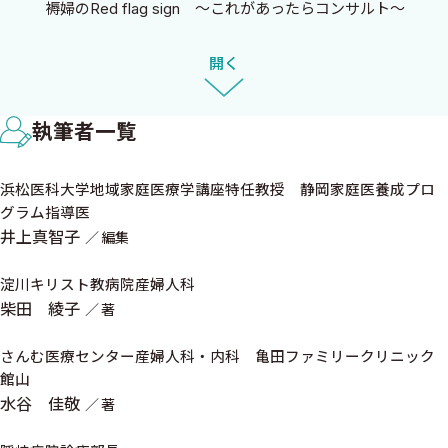
褥婦のRed flag sign 〜これがあったらコンサルト〜
ことは学ぶこと」のとおり，自己研鑽が教育・発信への熱意とな
救急室でコンサルテーションしなくてもよい症例
り，執筆のエネルギーとなって結実したのが本書である．「こんな
オススメ教材
開く
気さくな指導医と一緒だと楽しいだろうな」と思わせる二人の語
り口は，救急外来で，研修現場で，あなたを孤独から救ってくれる
2 月経歴と性交歴の聞き方とコツ 女性マスターになる！！〈柴
だろう．本書を手にした皆さんがあらたな学びや発見を得，女性診
執筆者一覧
田綾子〉
療にいっそうやりがいを感じられることを願っている．
■ 女性診療〜マナー編〜
浜松医科大学地域家庭医療学講座特任教授 静岡家庭医養成プロ
女性の問診は「前置き」が重要
2017年4月
グラム指導医
Don't これは避けよう 〜問診あるある〜
浜松医科大学地域家庭医療学講座特任教授
井上真智子
編集
Do 女性診療，これをやる！
静岡家庭医養成プログラム指導医
生理の問診には意味がある
淀川キリスト教病院産婦人科
井上真智子
妊娠・性行為に関する問診の項目と意味
柴田 綾子
著
性行為の問診の4つのコツ
さんむ医療センター産婦人科・内科 亀田ファミリークリニック
性感染症でのつっこみ問診
館山
内診室がなくても診察できる
水谷 佳敬
著
3 救急室から始める女性のヘルスメンテナンス 患者さんへの