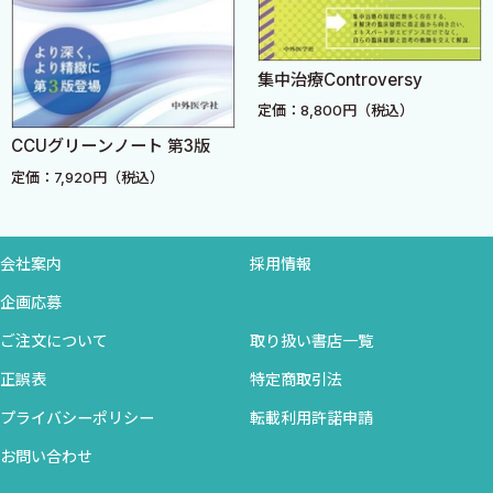
妊娠しているかどうか，本人も知らない
産婦人科へのコンサルテーション
女性の腹痛における鑑別の軸（産婦人科編）
集中治療Controversy
問診と経腹超音波で4つの産婦人科疾患を鑑別する
定価：8,800円（税込）
産婦人科領域の「女性の腹痛」の鑑別
CCUグリーンノート 第3版
女性の腹痛にはFASTをしよう
定価：7,920円（税込）
FASTの感度・特異度について
意外に多い救急室での産婦人科関連疾患
■ 産婦人科の「4つの腹痛」をマスターしよう
会社案内
採用情報
■ １）異所性妊娠 〜女性の6％は妊娠に気付いていない〜
■ ２）卵巣嚢腫茎捻転：突然の激痛で歩けずに救急車で来院
企画応募
■ ３）卵巣出血：急性発症の鈍痛が持続し改善しないため来
ご注文について
取り扱い書店一覧
院
正誤表
特定商取引法
■ ４）骨盤内炎症性疾患（pelvic inflammatory disease：
プライバシーポリシー
転載利用許諾申請
PID）
お問い合わせ
5 外陰部と帯下の異常 オシモが痛い！ オリモノがニオう！