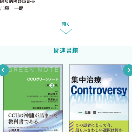
隠岐病院診療部長
「お土産」を忘れずに〈水谷佳敬〉
加藤 一朗
■ ヘルスメンテナンス
ヘルスメンテナンスとは？
開く
重症さえ見逃さなければそれでいい？
予防こそ，最上の医療！
誰に，どんな予防医療を推奨するのか？
関連書籍
■ USPSTFの推奨を日常診療に取り入れる
例１：妊娠希望を聴取し，それに見合った推奨を提案する
例２：緊急避妊の対応の際に，STI（Sexual transmitted
infection）についてアドバイスを行う
例３：女性が受診した際に，子宮頸癌検診の受診を確認・
推奨する
例４：内科合併症を有する女性に，挙児希望の確認をする
例５：中高年の女性のケア
4 女性の腹痛へのアプローチ 内診せずに迫る！〈柴田綾子〉