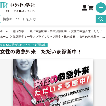
株式会社 中外医学社
検索キーワード
ホーム
臨床医学：一般／救急医学・集中治療医学
女性の救急外来 ただいま診断中！
ホーム
臨床医学：一般／プライマリケア医学・総合診療
女性の救急外来 ただいま診断中！
ただいま診断中！／ただいま回診中！
女性の救急外来 ただいま診断中！