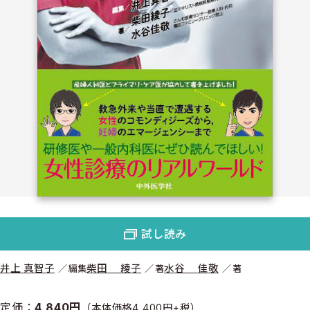
試し読み
井上 真智子
柴田 綾子
水谷 佳敬
編集
著
著
定価：
4,840円
（本体価格4,400円+税）