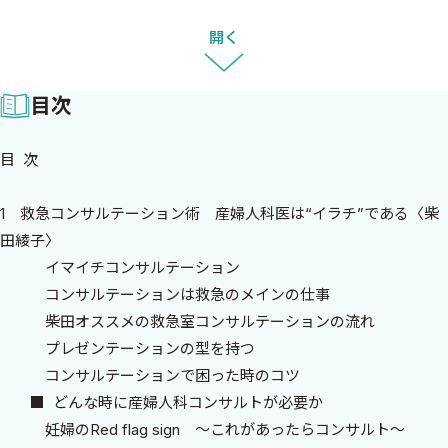
ト，ヘルスメンテナンス，産婦人科研修に臨む態度と研修内容な
ど，女性患者の診察に関わる姿勢が網羅されている．救急外来の
開く
場だけをやりすごすのでなく，その患者さんの今後の健康を広く
長いスパンで見据えた診療を行うという「女性を診る医師」とし
目次
て重要な目標に向かう道筋を示すという方針が通底している．真
に患者さんの健康を考えるなら，その場しのぎの診療には限界が
目 次
ある．「救急の本なのに，なんでここまで書いてあるの？」という
疑問がわいたなら，その点こそ「宝」として覚えておいてほし
1 救急コンサルテーション術 産婦人科医は“イラチ”である〈柴
い．「女性を診る医師」は産婦人科に限らない．プライマリ・ケ
田綾子〉
ア医，総合診療医，内科医，一般開業医，また女性ケアに携わる
イマイチコンサルテーション
他の職種も，本書に網羅される視点を持つことで女性患者さんに
コンサルテーションは救急のメインの仕事
大きなメリットをもたらすことができるだろう．
柴田オススメの救急室コンサルテーションの流れ
著者の柴田綾子氏，水谷佳敬氏は，今後日本の女性診療をグレー
プレゼンテーションの型を持つ
ドアップしていく気鋭の若手医師である．各章で柴田氏は「産婦
コンサルテーションで困った時のコツ
人科医から」，水谷氏は「プライマリ・ケア医から」としてそれ
■ どんな時に産婦人科コンサルトが必要か
ぞれアドバイスを述べているが，二人とも産婦人科とプライマリ・
妊婦のRed flag sign 〜これがあったらコンサルト〜
ケアのつなぎ役として双方に関して学び研鑽している．「教える