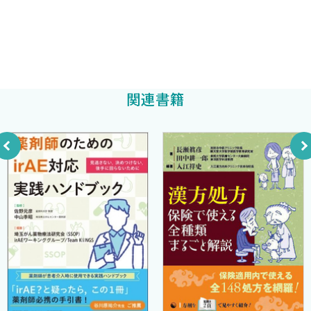
地域全体で取り組むことで，より安全で質の高い医療へと結実しま
ト
村杉紀明
編著
す．
1 糖尿病
本書が，これから患者フォローアップに取り組む方にとって確か
病院薬剤師〈堀川俊二〉
市立敦賀病院副院長
な道しるべとなり，すでに実践されている方にとっても新たな気づ
荒木隆一
薬局薬剤師〈古林美貴〉
編著
きと学びにつながることを願ってやみません．そして，時代が変化
2 高血圧
しても国民の安心と安全な医療を支える薬剤師の力となることを
関連書籍
病院薬剤師〈澤田和久〉
期待しています．
薬局薬剤師〈角谷将宏〉
末筆ながら，本書の企画・編集に多大なるご尽力を賜った 髙
3 脂質異常症
井 靖 先生，荒木隆一 先生をはじめ，貴重な知見と経験をご
病院薬剤師〈武田真央〉
執筆くださった諸先生方，ならびに刊行にご尽力いただいた中外
薬局薬剤師〈原嶋 渉〉
医学社の皆様に，心より敬意と感謝を申し上げます．
4 虚血性心疾患
病院薬剤師〈梶間勇樹〉
2026年6月
薬局薬剤師〈夏目優太郎〉
村杉紀明
5 心房細動
病院薬剤師〈芦川直也〉
薬局薬剤師〈鈴木邦彦〉
6 心不全