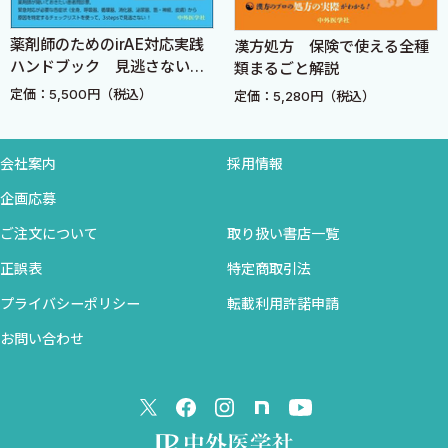
病院薬剤師〈大橋泰裕〉
薬剤師のためのirAE対応実践
漢方処方 保険で使える全種
薬局薬剤師〈木村貴徳〉
ハンドブック 見逃さない，
類まるごと解説
7 慢性腎臓病
決めつけない，後手に回らな
定価：5,500円（税込）
定価：5,280円（税込）
病院薬剤師〈三宅健文〉
いために
薬局薬剤師〈松下智侑〉
8 脳卒中
会社案内
採用情報
病院薬剤師〈中蔵伊知郎〉
企画応募
9 炎症性腸疾患
ご注文について
取り扱い書店一覧
病院薬剤師〈平田一耕〉
正誤表
特定商取引法
薬局薬剤師〈山本ももこ〉
10 乳癌
プライバシーポリシー
転載利用許諾申請
病院薬剤師〈組橋由記〉
お問い合わせ
薬局薬剤師〈長久保久仁子〉
薬局薬剤師〈牧野輝子〉
11 肺癌
病院薬剤師〈木本真司〉