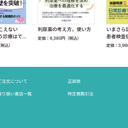
秀〉
こえない
利尿薬の考え方，使い方
いまさら
う診療はで
患者検査
定価：6,380円（税込）
えかた Ve
（税込）
定価：3,9
井関邦敏〉
）の今後の展開 〈松尾清一〉
ご注文について
正誤表
取り扱い書店一覧
特定商取引法
〉