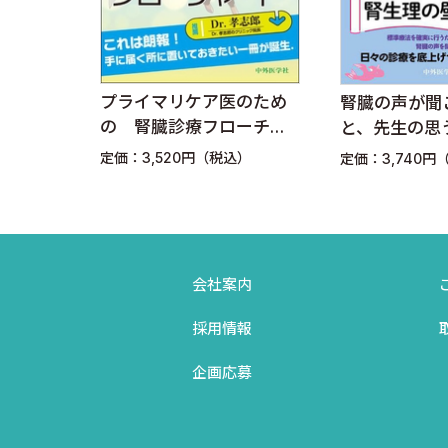
IV．間質・尿細管
1．急性尿細管障害に対する近位尿細管再生 〈藤垣嘉
2．アミノ酸尿症の遺伝子変異 〈小泉昭夫〉
プライマリケア医のため
剤ポケ
腎臓の声が聞
の 腎臓診療フローチャ
第5版
と、先生の思
V．腎と高血圧
ート
きませんよ
定価：3,520円（税込）
）
定価：3,740円
1．高血圧性腎硬化 〈市原淳弘〉
2．メタボリック症候群における慢性腎臓病の頻度 〈
3．CKD（chronic kidney disease: 慢性腎臓病
会社案内
VI．腎不全
採用情報
1．運動後急性腎不全 〈石川 勲〉
企画応募
2．グレリンと急性腎不全 〈平田恭信〉
3．Geranylgeranylacetoneと急性腎不全 〈丸山彰一