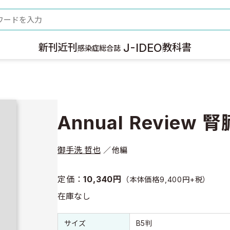
ード
J-IDEO
新刊
近刊
教科書
感染症総合誌
Annual Review 腎
御手洗 哲也
他編
定価：
10,340円
（本体価格9,400円+税）
在庫なし
書誌情報
書誌情報
サイズ
B5判