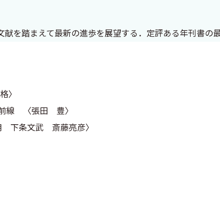
文献を踏まえて最新の進歩を展望する．定評ある年刊書の
格〉
前線 〈張田 豊〉
朗 下条文武 斎藤亮彦〉