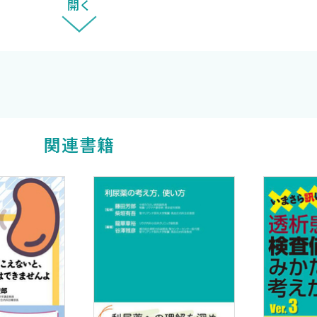
開く
開 〈平田 拓 金井好克〉
関連書籍
宏〉
vated receptor 2の役割
橋 靖〉