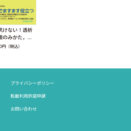
エキスパートのための慢
訊けない！透析
腹膜
性腎臓病（CKD）ハンド
値のみかた，考
安全
ブック
r.3
に〜
定価：7,480円（税込）
60円（税込）
定価：
プライバシーポリシー
転載利用許諾申請
お問い合わせ