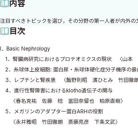
内容
注目すべきトピックを選び，その分野の第一人者が内外の
目次
I．Basic Nephrology
1．腎臓病研究におけるプロテオミクスの現状 〈山本 
2．糸球体上皮細胞: 蛋白尿・糸球体硬化症分子機序の最
3．レプチンと腎疾患 〈飯野則昭 濱ひとみ 竹田徹
4．進行性腎障害におけるklotho遺伝子の関与
〈春名克祐 佐藤 稔 冨田奈留也 柏原直樹〉
5．メガリンのアダプター蛋白ARHの役割
〈永井雅昭 竹田徹朗 斎藤亮彦 下条文武〉
6．SGKとイオン輸送 〈新里直美 丸中良典〉