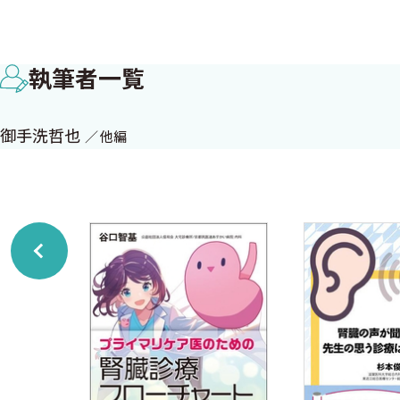
7．腎におけるプロスタグランジンシグナリングの新展
8．尿細管形成の分子生物学 〈望月俊雄〉
執筆者一覧
II．診断・画像診断
1．腎予後予測マーカーとしてのFSP1 〈岩野正之〉
御手洗哲也
他編
III．腎炎・ネフローゼ
1．特発性膜性腎症における最近の知見 〈黒木亜紀〉
2．ANCA関連血管炎と悪性腫瘍 〈軽部美穂 有村義
3．メサンギウム細胞増殖におけるfactor Xaとprotease-acti
〈田中美佐 荒井秀典 小野孝彦〉
4．小児腎疾患のキャリーオーバー 〈斉藤 陽 小板