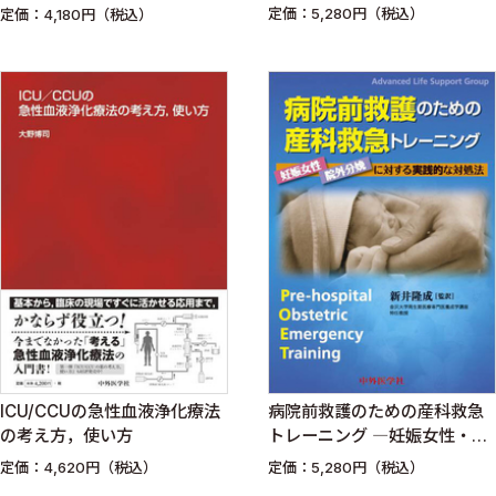
定価：5,280円（税込）
定価：4,180円（税込）
ICU/CCUの急性血液浄化療法
病院前救護のための産科救急
の考え方，使い方
トレーニング ―妊娠女性・院
外分娩に対する実践的な対処
定価：4,620円（税込）
定価：5,280円（税込）
法