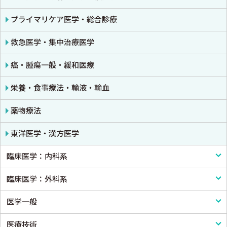
公衆衛生学
プライマリケア医学・総合診療
法医学
救急医学・集中治療医学
癌・腫瘍一般・緩和医療
栄養・食事療法・輸液・輸血
薬物療法
東洋医学・漢方医学
臨床医学：内科系
臨床医学：外科系
内科学一般
医学一般
感染症
外科学一般
医療技術
アレルギー・膠原病・リウマチ
脳神経外科
医学一般・医学概論