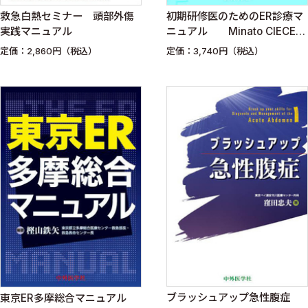
救急白熱セミナー 頭部外傷
初期研修医のためのER診療マ
実践マニュアル
ニュアル Minato CIECER
コースガイドブック
定価：2,860円（税込）
定価：3,740円（税込）
ブラッシュアップ急性腹症
東京ER多摩総合マニュアル