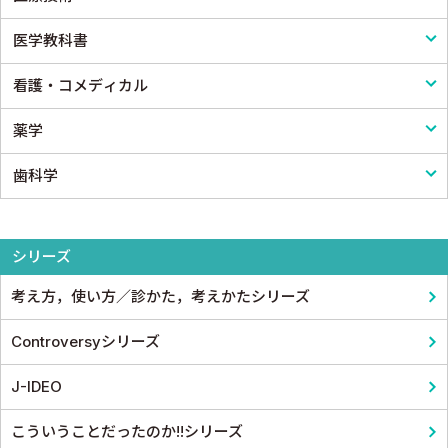
医学教科書
内分泌・代謝・糖尿病
心臓・血管外科
医療制度
リハビリテーション技術
看護・コメディカル
腎臓
消化器外科
病院管理
鍼灸・柔道整復
医学教科書
薬学
血液
小児外科
医療統計
看護
歯科学
脳・神経
形成外科
論文・医学情報
看護教科書
薬学
精神
整形外科
医学教育
コメディカル教科書
基礎歯科学
シリーズ
呼吸器
スポーツ医学
考え方，使い方／診かた，考えかたシリーズ
循環器・血管
産婦人科
Controversyシリーズ
心電図・心音図・心エコー
眼科
J-IDEO
消化器
耳鼻咽頭科・頭頸部外科
こういうことだったのか!!シリーズ
小児科
泌尿器科