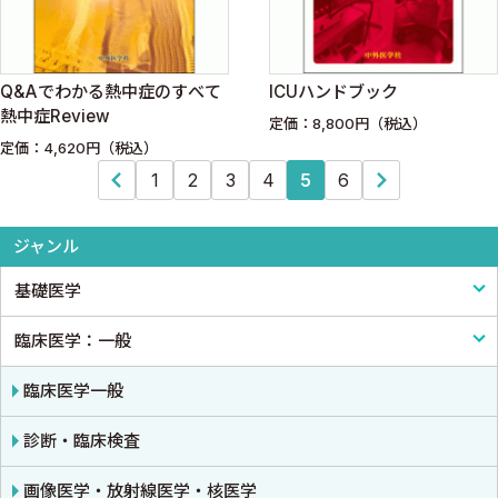
Q&Aでわかる熱中症のすべて
ICUハンドブック
熱中症Review
定価：8,800円（税込）
定価：4,620円（税込）
1
2
3
4
5
6
ジャンル
基礎医学
臨床医学：一般
基礎医学一般
解剖学
臨床医学一般
生理学
診断・臨床検査
免疫学・血清学
画像医学・放射線医学・核医学