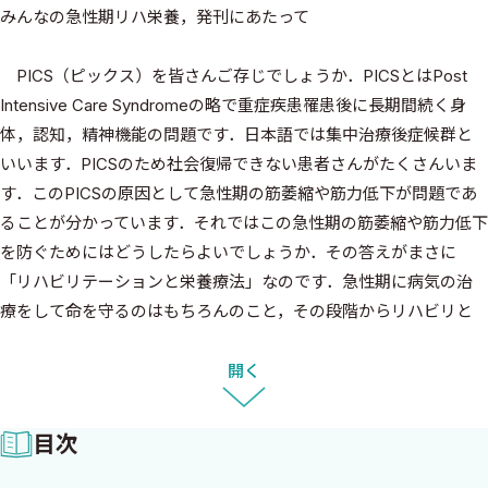
みんなの急性期リハ栄養，発刊にあたって
PICS（ピックス）を皆さんご存じでしょうか．PICSとはPost
Intensive Care Syndromeの略で重症疾患罹患後に長期間続く身
体，認知，精神機能の問題です．日本語では集中治療後症候群と
いいます．PICSのため社会復帰できない患者さんがたくさんいま
す．このPICSの原因として急性期の筋萎縮や筋力低下が問題であ
ることが分かっています．それではこの急性期の筋萎縮や筋力低下
を防ぐためにはどうしたらよいでしょうか．その答えがまさに
「リハビリテーションと栄養療法」なのです．急性期に病気の治
療をして命を守るのはもちろんのこと，その段階からリハビリと
栄養療法のことも介入が求められています．まさに病気を治すの
みならず，人を治す，社会復帰させるということの重要性が再認識
開く
されている時代です．
私は救急集中治療に関わる医師です．様々な科の医師と連携し
目次
て病気の治療をすることはもちろんのこと，看護師，理学療法
士，作業療法士，言語聴覚士，管理栄養士，歯科衛生士，薬剤師