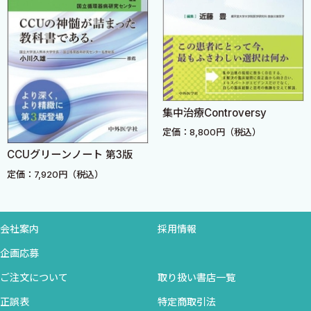
2 早期リハと急性期リハって何が違うの？早期離床ってそん
期から何かの縁があって急性期のリハビリの担当になったリハビ
なに大切？
リスタッフ．病棟の栄養管理のエキスパートだったもののICUの担
1．急性期リハと早期リハの違い
当を任せられた管理栄養士．リハビリは詳しいけど栄養のことは
2．早期リハの重要性と開始タイミング
全然わからず詳しく勉強したいリハビリスタッフ，逆に栄養のこ
3．急性期リハの阻害因子
とは詳しいけどリハビリのことを詳しく勉強したい管理栄養士な
4．急性期リハビリテーションのガイドライン
どなど，この本は初学者のみならず，急性期のリハビリ・栄養につ
集中治療Controversy
いて包括的に勉強したい多くの職種の方にお薦めです．本書では
定価：8,800円（税込）
3 リハビリテーションの強度は，何を参考に決めたらいい？
分かりやすく，最新のエビデンスに基づいたリハ栄養について楽
CCUグリーンノート 第3版
1．リハビリテーションプロトコールとは
しくまとめてあります．本書をきっかけに詳しく知りたいところは
2．適切な強度の決め方
定価：7,920円（税込）
ガイドラインを読んでもらえれば理解は深まるかと思います．
急性期のリハビリ・栄養療法についてガイドラインに基づいた
4 安全にリハビリするための開始基準は？
正しい介入をすることによって，日本全国で急性期のリハビリ・栄
会社案内
採用情報
1．積極的リハビリテーションの開始基準
養療法の質が向上して，一人でも多くの患者さんが社会復帰でき
コラム γ（ガンマ）という単位
企画応募
ることを望みます．PICSのない社会を成し遂げるのは容易なこと
ではありません．しかし，今後さらなる高齢化，医療の発展によ
ご注文について
取り扱い書店一覧
5 これ以上は危険？ リハビリを中断すべき中止基準とは？
る救命率上昇をむかえる日本にとって，健康で，誰もが明るく，楽
正誤表
特定商取引法
1．積極的リハビリテーションの中止基準