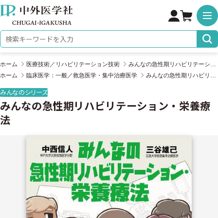
株式会社 中外医学社
検索キーワード
ホーム
医療技術／リハビリテーション技術
みんなの急性期リハビリテーション・栄養療法
ホーム
臨床医学：一般／救急医学・集中治療医学
みんなの急性期リハビリテーション・栄養療法
みんなのシリーズ
みんなの急性期リハビリテーション・栄養療
法