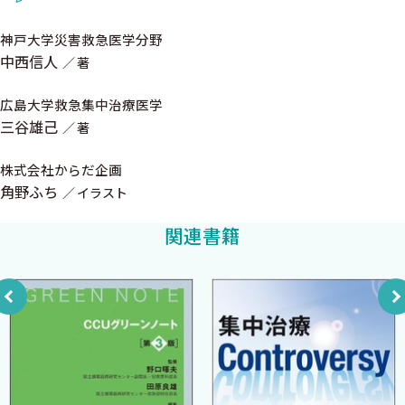
内容はとても分かりやすく，会話形式のやりとりなど楽しく読め
3．エビデンスの強さとは
ました．さらにこの本のイラストを担当している角野ふちさんの
神戸大学災害救急医学分野
4．ガイドラインによる推奨とは
かわいらしいイラストに一目惚れしました．こんなに分かりやす
中西信人
著
5．リハビリや栄養管理での具体例
い内容で，こんなに親しみやすいイラストであればどんなに難し
6．ガイドラインを臨床へ活かすポイントまとめ
広島大学救急集中治療医学
いガイドラインの内容でも，初学者にもきっと分かりやすく伝わる
三谷雄己
著
と思い，三谷先生と連絡を取り合って本書の企画が誕生しまし
た．最初の叩き台は自分が作成して，それを三谷先生の天才的な
第1章 リハビリ
株式会社からだ企画
執筆力，角野さんの天才的な画力と，さらに全国の優秀な理学療
角野ふち
イラスト
法士さん，管理栄養士さんにも内容について協力して頂き，中外
1 身体機能評価って，まずは何から始めたらいいの？
医学社様の素晴らしいとりまとめのおかげで，自信をもって推薦で
関連書籍
1．MMTとは
きる本が出来上がりました．さらに自分が尊敬している，リハ栄
2．MRCスコアとは
養を提唱された東京女子医科大学の若林秀隆先生に御推薦を頂け
3．握力の評価の有用性
たことを心から嬉しく思います．
4．IMSとは
本書はこういった方に向けて執筆しております．救急科や集中
5．FSS—ICUとは
治療科をローテートする前に急性期リハ栄養を一通り勉強したい
6．身体機能評価のまとめ
研修医．急性期のリハビリ・栄養をもっと勉強したい専門家の医
師．ある日突然病棟からICUやHCUに配属となった看護師．回復