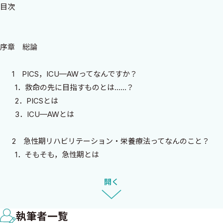
目次
など様々な職種の方と協力しながら急性期のリハビリと栄養療法
に10年以上かかわってきました．日本でのリハビリや栄養療法のガ
イドライン作成にもかかわって，海外のガイドラインも全て読んで
序章 総論
きました．自分はリハビリや栄養療法を専門にしているので，勉
強にそれだけの時間が費やせますが，ガイドラインを全て読破す
1 PICS，ICU—AWってなんですか？
るのは簡単なことではありません．基本的には一つのガイドライ
1．救命の先に目指すものとは……？
ンで何百ページもあることがほとんどです．しかも，実際にガイド
2．PICSとは
ライン作成に関わったことがない人からすると，その内容は難し
3．ICU—AWとは
く，10分も読めばすぐに眠りに落ちてしまうかもしれません．そ
んななかでこの本の企画を考えました．どうすれば難しいガイド
2 急性期リハビリテーション・栄養療法ってなんのこと？
ラインの内容を簡単に楽しく，多くの方に知ってもらうことができ
1．そもそも，急性期とは
るのか．
2．急性期リハビリテーションと栄養療法とは
本書では私も「のぶと先生」として登場するように，私にはリ
開く
ハビリや栄養療法の知識や経験はあります．しかし，分かりやす
3 ガイドラインってどのように紐解けばいいの？
い本を書くための十分な経験はありませんでした．そんな時に三
1．ガイドラインとは
谷先生が作った『みんなの救命救急科』という本を読みました．
執筆者一覧
2．推奨はどのように作られるのか