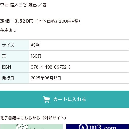
中西 信人
三谷 雄己
著
定価：
3,520円
（本体価格3,200円+税）
在庫あり
書誌情報
書誌情報
サイズ
A5判
頁
166頁
ISBN
978-4-498-06752-3
発行日
2025年06月12日
カートに入れる
電子書籍はこちらから（外部サイト）
isho.jp