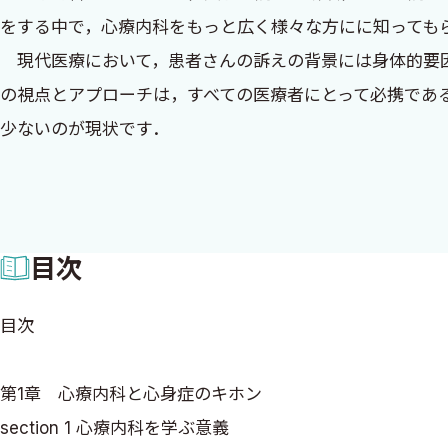
治療法の章も読み応えがある。認知行動療法、動機づけ
をする中で，心療内科をもっと広く様々な方にに知っても
し、ノセボ効果を最小化する方法」（p.154）といった
現代医療において，患者さんの訴えの背景には身体的要因
「AI時代の心療内科的活用術」（p.181）と題するコラ
の視点とアプローチは，すべての医療者にとって必携であ
る。
少ないのが現状です．
総じて本書は、心療内科を「心理療法を用いる内科」とし
本書では，患者さんを深く理解するための心療内科のキ
解説している。著者の、心療内科は決して特殊な診療科で
しました．心療内科は「心理療法」を用いる内科ですが，
ると要約されうるメッセージは、そのまま本書全体のメッ
なヒントを提示しています．心療内科の現状や心療内科医
の新しい視点を与える良書である。患者の全人的理解を志
目次
成や表現の一部には，生成AIも活用し，より理解しやすい
もちろん，諸先輩方の優れた書籍には遠く及ばず，専門家
目次
口」となり，さらなる探究への橋渡しとなることを願って
----------------------------------------------------------------
最後に，構想から2年かかりましたが，本書の出版に多大
第1章 心療内科と心身症のキホン
この一冊が，皆様の臨床に少しでもお役に立ち，患者さん
本書は、心療内科の診療の核心を、専門外の医療従事者に
section 1 心療内科を学ぶ意義