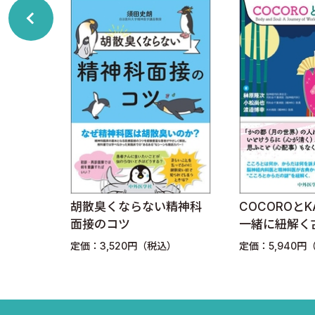
section 4 肥満症
本書は、心療内科の複雑な概念を平易な言葉で解き明かし
コラム4 心療内科医に出会うには？
い治療選択を行うための指針を求める全ての人にとって、
section 5 月経前症候群
section 6 糖尿病
section 7 慢性腎臓病 〜サイコネフロロジー〜
国立健康危機管理研究機構 国立国府台医療センター
section 8 悪性腫瘍 〜サイコオンコロジー〜
副院長/心療内科 河合啓介
コラム5 どうする？ 心療内科の教育
第3章 心療内科に相談すべき病気
実践的
胡散臭くならない精神科
COCOROとK
section 1 神経性やせ症
面接のコツ
一緒に紐解く
ィカルミステ
section 2 慢性疼痛
込）
定価：3,520円（税込）
定価：5,940円
コラム6 治るとはどういうことか？
section 3 慢性めまい症