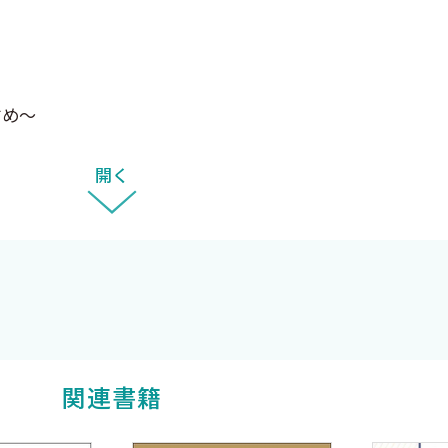
者の身体的・心理的・社会的な側面が複雑に絡み合って病
いています。過敏性腸症候群や片頭痛など、さまざまな心身
因が詳細に分析されています。治療の成功には、患者と医
すめ〜
この仮説はエビデンスに縛られず、治療の過程で柔軟に変
療法や漢方薬に加え、さまざまな心理療法が紹介されてい
開く
、そして基本的な支持的精神療法など、患者の状態や生活背
要性を繰り返し述べています。患者のQOL向上を究極の
、未来の可能性として、予防医療や診断支援におけるAI活
はありません。本書が印象的に語るのは、患者が「心療内
関連書籍
ロセスは、患者が自己コントロール能力を獲得し、心身の
。