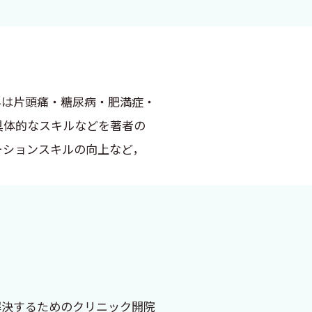
にした本書は「心療内科への入
因のみならず、心理社会的要因
を、臨床医に必要な「もう一つ
。特に本書の核心となるのは
科は片頭痛・糖尿病・肥満症・
、患者と共に納得できる説明
具体的なスキルなどを著者の
分に理解・納得できるもの』
ーションスキルの向上など，
単なる病名告知ではなく、患者
群や片頭痛など検査で異常が見
して特殊領域ではなく、日常診
上げ、心理社会的要因との関
解決するためのクリニック開院