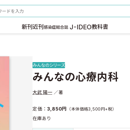
ード
J-IDEO
新刊
近刊
教科書
感染症総合誌
みんなのシリーズ
みんなの心療内科
大武 陽一
著
定価：
3,850円
（本体価格3,500円+税）
在庫あり