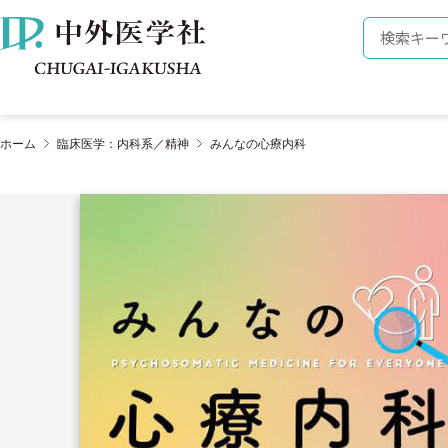
株式会社 中外医学社
検索キーワ
ホーム
臨床医学：内科系／精神
みんなの心療内科