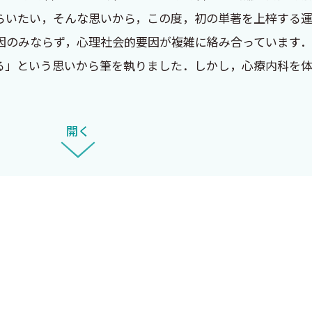
面接、マインドフルネスといった心理療法の解説に加え、
らいたい，そんな思いから，この度，初の単著を上梓する
臨床現場に直結する知見まで扱われている点は、非専門医にと
のみならず，心理社会的要因が複雑に絡み合っています．
ムでは、技術の進展を踏まえた応用可能性も論じられており、
る」という思いから筆を執りました．しかし，心療内科を
て、病態仮説を中心に臨床応用や心理社会的要因の理解、
モともいうべき「病態仮説」の構築プロセスを，豊富な事
なく、すべての臨床医が心療内科的な視点を持つことで、
開く
「心理療法」と聞くと難しく感じるかもしれませんが，明
セージを象徴する。本書は、日々の臨床に迷いや行き詰ま
の本音を知っていただきたいという思いからコラムも随所
す医療者に強く薦めたい。
内容となるよう工夫しました．
の方には物足りない点もあるかと存じます．しかし本書が
おります．
------------------------------------
なるご尽力いただいた中外医学社の宮崎様・輿石様に心よ
とのより良い関係構築の一助となることを願ってやみませ
も分かりやすく解説した一冊です。精神科との違いを明確