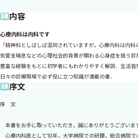
ックを開設した臨床家であり、自身の歩みを踏まえつつ心
内容
口」として構成されている点が特徴的である。冒頭で著者
が複雑に絡み合っていることを記している。こうした認識
心療内科は内科です
の基礎体力」として提示する。このような視点には同じく
「精神科としばしば混同されていますが，心療内科は内科
「病態仮説」の概念である。著者は心療内科では必ず患者
気管支喘息などの心理社会的背景が関わる心身症を扱う診
モデルを構築することの重要性を繰り返し強調する。その
豊富な経験をもとに初学者にもわかりやすく解説．生活習
を一緒に構築すること」（p.15）と明快に整理しており
日々の診療現場で必ず役に立つ知識が満載の書．
の人生文脈に沿った説明を共有する姿勢が、本書全体に一
序文
また、心身症の理解に関しても“心身症は精神疾患ではなく
つからない機能的心身症から、糖尿病や甲状腺疾患といっ
序 文
療の中で頻繁に遭遇する病態であることを実感させる。
さらに第2章以降では、過敏性腸症候群、機能性ディスペ
本書をお手に取っていただき，誠にありがとうございま
連や具体的な治療アプローチが解説されているなど、地
心療内科医として10年，大学病院での研鑽，総合病院で