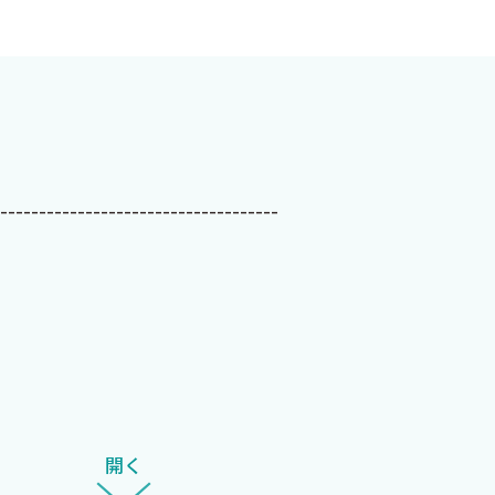
------------------------------------
べての臨床医に必須の視点」として位置づける意欲的な一
開く
にした仲である。著者はその後も様々な濃厚な現場での研