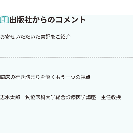
出版社からのコメント
お寄せいただいた書評をご紹介
----------------------------------------------------------------
臨床の行き詰まりを解くもう一つの視点
志水太郎 獨協医科大学総合診療医学講座 主任教授
大武陽一先生の『みんなの心療内科』は、心療内科を「す
医時代の大阪・堺の総合病院の内科研修でともに寝食を共