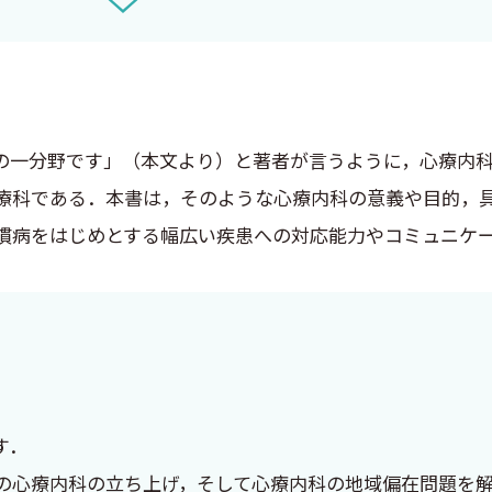
療内科の魅力と実際を平易に語られている。内科をベース
は現代医療において、患者さんの訴えの背景には身体的要
のもと、本書は臓器中心の教育では見落とされがちな側面
内科医である自身にとって非常に納得感のあるものである
の一分野です」（本文より）と著者が言うように，心療内
の病態に関する『病態仮説』を立てることの重要性を述べ
療科である．本書は，そのような心療内科の意義や目的，
際、「病態仮説のキモは『医学的に矛盾がなく、患者が十
慣病をはじめとする幅広い疾患への対応能力やコミュニケ
、実践的な診療指針としてまさに痛快であり、有用である。
貫して流れている。
身体疾患である”（p.19）と強調される。過敏性腸症候
た器質的心身症まで幅広く紹介されており、心療内科が決
プシア、慢性疼痛など臨床でよく出会う疾患・病態を取り
す．
に足の着いた本書の実直な内容を裏付けている。
の心療内科の立ち上げ，そして心療内科の地域偏在問題を