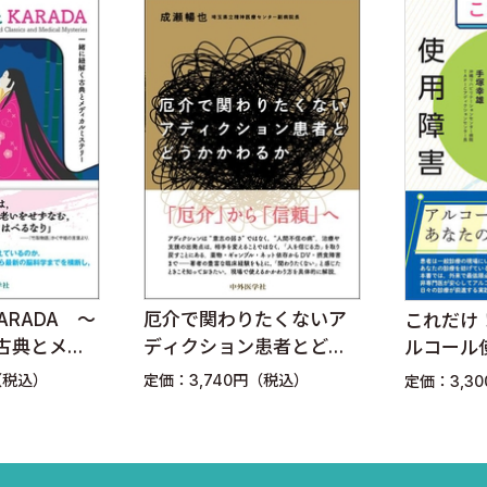
、患者中心の全人的医療を提唱する画期的な書です。心身
必読の一冊と言えるでしょう。
ARADA 〜
厄介で関わりたくないア
これだけ
古典とメデ
ディクション患者とどう
ルコール
リー〜
かかわるか
（税込）
定価：3,740円（税込）
定価：3,3