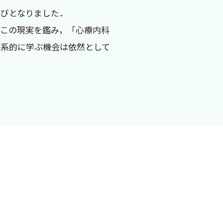
「プラセボ効果を最大限発揮
運びとなりました．
っても示唆に富む。また、
この現実を鑑み，「心療内科
未来志向の視点も加えられてい
体系的に学ぶ機会は依然として
患者との関係性構築の方法を
例を交えてわかりやすく解説
医療全体の質の向上に貢献でき
日からの診療で活かせる具体的
りを感じる医師にとって、診療
に入れました．なお，本書の構
，心療内科への「学びの入
り感謝申し上げます．
ん．
にし、長年の経験から培われ