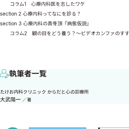
た著者の知見が凝縮されています。
コラム1 心療内科医を志したワケ
2025年6月
本書の最も重要な概念は、「病態仮説」です。これは、患
section 2 心療内科ってなにを診る？
大武陽一
の基本である生物心理社会モデル（BPSモデル）に基づ
section 3 心療内科の真骨頂『病態仮説』
として提示され、その背景にあるストレスや心理社会的要
コラム2 観の目をどう養う？〜ビデオカンファのす
理解を深めることが不可欠だと本書は強調します。また、
section 4 心身症の基本的な考えかた
心療内科の治療は多角的かつ包括的です。本書では、薬物
section 5 心理療法の使い方
認知行動療法（CBT）、自律訓練法、マインドフルネス
section 6 他診療科・他職種との協働
ることで、最大の効果を引き出すことを目指しています。
執筆者一覧
コラム3 公認心理師が医療現場で活躍するには？
さらに本書では、心療内科の診療における多職種連携の重
患者を支えることの重要性が本書全体を貫いています。また
たけお内科クリニック からだと心の診療所
第2章 よく出会う心療内科の病気
り、個別化された医療提供への期待が示唆されています。
大武陽一
著
section 1 過敏性腸症候群
心療内科の治療の最終目標は、単に症状を取り除くことで
section 2 機能性ディスペプシア
管理してより質の高い人生を送るための支援です。このプ
section 3 一次性頭痛
とを目指す、段階的なアプローチとして説明されています