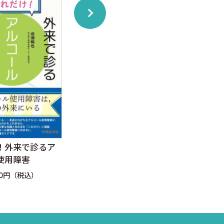
のつながりを理解し、より良
！外来で診るア
うつ病――診断・治療から病
ギャン
使用障害
態の理解まで
反治
ら動
00円（税込）
定価：3,300円（税込）
定価：