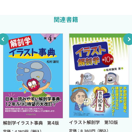
頭蓋冠，頭蓋底，頭蓋腔
頭蓋腔の床を内面と外面から
関連書籍
外頭蓋底
脳頭蓋の縫合と泉門
新生児の頭蓋冠
眼窩，鼻腔，骨口蓋，翼口蓋窩
眼窩
鼻腔
副鼻腔
翼口蓋窩
（2）筋 〈島田 和幸〉
表情筋（顔面筋）
表情筋の説明
咀嚼筋
外側翼突筋の呈する部位周辺
イラスト解剖学 第10版
解剖学イラスト事典 第4版
頭頸部での筋の発生
定価：8,360円（税込）
定価：4,180円（税込）