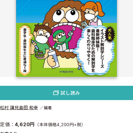
試し読み
松村 讓兒
島田 和幸
編著
定価：
4,620円
（本体価格4,200円+税）