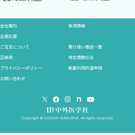
顔面筋の働き
前頸部の筋
舌骨上筋
舌骨下筋
会社案内
採用情報
側頸部の胸鎖乳突筋
企画応募
頭頸部の基本構造
ご注文について
取り扱い書店一覧
頸部筋のまとめ
正誤表
特定商取引法
第3章 循環器系 〈島田 和幸〉
プライバシーポリシー
転載利用許諾申請
心臓の位置
お問い合わせ
心臓
心臓の内腔
心臓の弁の位置
心臓の内面
心臓の弁
Copyright © CHUGAI-IGAKUSHA. All rights reserved.
心臓壁の構造
刺激伝導系