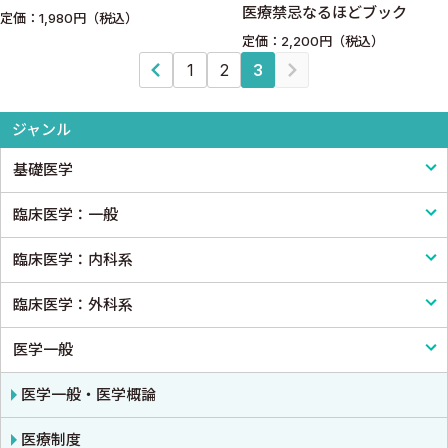
医療禁忌なるほどブック
定価：1,980円（税込）
定価：2,200円（税込）
1
2
3
ジャンル
基礎医学
臨床医学：一般
基礎医学一般
臨床医学：内科系
解剖学
臨床医学一般
臨床医学：外科系
生理学
診断・臨床検査
内科学一般
医学一般
免疫学・血清学
画像医学・放射線医学・核医学
感染症
外科学一般
公衆衛生学
プライマリケア医学・総合診療
アレルギー・膠原病・リウマチ
脳神経外科
医学一般・医学概論
法医学
救急医学・集中治療医学
内分泌・代謝・糖尿病
心臓・血管外科
医療制度