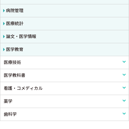
癌・腫瘍一般・緩和医療
腎臓
消化器外科
病院管理
栄養・食事療法・輸液・輸血
血液
小児外科
医療統計
薬物療法
脳・神経
形成外科
論文・医学情報
東洋医学・漢方医学
精神
整形外科
医学教育
医療技術
呼吸器
スポーツ医学
医学教科書
循環器・血管
産婦人科
リハビリテーション技術
看護・コメディカル
心電図・心音図・心エコー
眼科
鍼灸・柔道整復
医学教科書
薬学
消化器
耳鼻咽頭科・頭頸部外科
看護
歯科学
小児科
泌尿器科
看護教科書
薬学
皮膚科
麻酔科学・ペインクリニック
コメディカル教科書
基礎歯科学