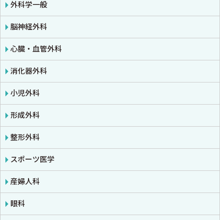
免疫学・血清学
画像医学・放射線医学・核医学
感染症
外科学一般
公衆衛生学
プライマリケア医学・総合診療
アレルギー・膠原病・リウマチ
脳神経外科
法医学
救急医学・集中治療医学
内分泌・代謝・糖尿病
心臓・血管外科
癌・腫瘍一般・緩和医療
腎臓
消化器外科
栄養・食事療法・輸液・輸血
血液
小児外科
薬物療法
脳・神経
形成外科
東洋医学・漢方医学
精神
整形外科
呼吸器
スポーツ医学
循環器・血管
産婦人科
心電図・心音図・心エコー
眼科