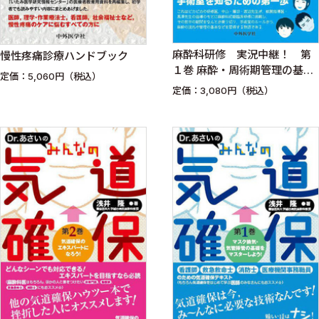
麻酔科研修 実況中継！ 第
慢性疼痛診療ハンドブック
１巻 麻酔・周術期管理の基本
定価：5,060円（税込）
編
定価：3,080円（税込）