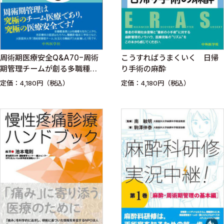
周術期医療安全Q&A70−周術
こうすればうまくいく 日帰
期管理チームが創る多職種連
り手術の麻酔
携
定価：4,180円（税込）
定価：4,180円（税込）