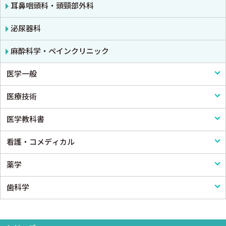
消化器
耳鼻咽頭科・頭頸部外科
小児科
泌尿器科
皮膚科
麻酔科学・ペインクリニック
医学一般
老人医学
医療技術
医学一般・医学概論
医学教科書
医療制度
リハビリテーション技術
看護・コメディカル
病院管理
鍼灸・柔道整復
医学教科書
薬学
医療統計
看護
歯科学
論文・医学情報
看護教科書
薬学
医学教育
コメディカル教科書
基礎歯科学