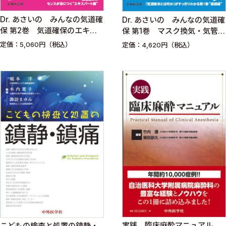
Dr. あさいの みんなの気道確
Dr. あさいの みんなの気道確
保 第2巻 気道確保のエキス
保 第1巻 マスク換気・気管挿
パートになろう！
管の基礎をマスターしよう！
定価：5,060円（税込）
定価：4,620円（税込）
実践 臨床麻酔マニュアル
こどもの検査と処置の鎮静・