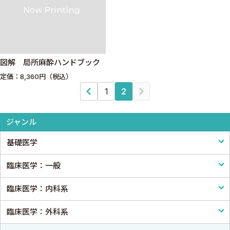
図解 局所麻酔ハンドブック
定価：8,360円（税込）
1
2
ジャンル
基礎医学
臨床医学：一般
基礎医学一般
臨床医学：内科系
解剖学
臨床医学一般
臨床医学：外科系
生理学
診断・臨床検査
内科学一般