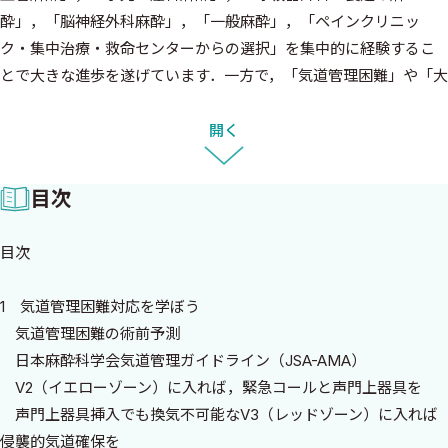
酔」，「脳神経外科麻酔」，「一般麻酔」，「ペインクリニッ
ク・集中治療・救命センターからの選択」を集中的に経験するこ
とで大きな進歩を遂げています．一方で，「気道管理困難」や「大
量出血」は集中的に経験することは困難ですが，本書はそのサポ
ートになると思います．
開く
また，「鎮静・鎮痛」，「集中治療医学」，「ペインクリニッ
ク」，「緩和医療」などのサブスペシャリティーの分野の基本的な
目次
事項だけではなく，合併症にも言及しています．
副作用，合併症，インシデント，アクシデントが生じた時，迅速
目次
な対応は非常に大切ですが，疾患のメカニズムや治療の内容を理
解して，トラブルを引き起こさないことが一番重要なことです．
1 気道管理困難対応を学ぼう
麻酔科研修実況中継第3巻がその一助となれば幸いです．
気道管理困難の術前予測
最後に，このような企画を実現していただいた中外医学社各位に
日本麻酔科学会気道管理ガイドライン（JSA-AMA）
深謝致します．
V2（イエローゾーン）に入れば，緊急コールと声門上器具を
声門上器具挿入でも換気不可能なV3（レッドゾーン）に入れば
2018年4月吉日
侵襲的気道確保を