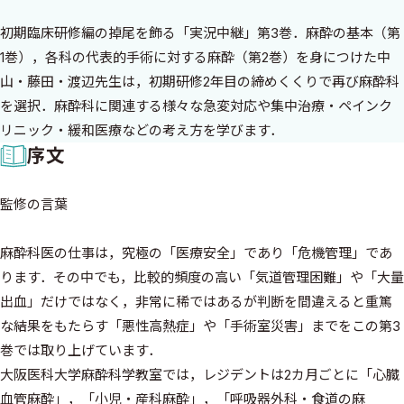
初期臨床研修編の掉尾を飾る「実況中継」第3巻．麻酔の基本（第
1巻），各科の代表的手術に対する麻酔（第2巻）を身につけた中
山・藤田・渡辺先生は，初期研修2年目の締めくくりで再び麻酔科
を選択．麻酔科に関連する様々な急変対応や集中治療・ペインク
リニック・緩和医療などの考え方を学びます．
序文
監修の言葉
麻酔科医の仕事は，究極の「医療安全」であり「危機管理」であ
ります．その中でも，比較的頻度の高い「気道管理困難」や「大量
出血」だけではなく，非常に稀ではあるが判断を間違えると重篤
な結果をもたらす「悪性高熱症」や「手術室災害」までをこの第3
巻では取り上げています．
大阪医科大学麻酔科学教室では，レジデントは2カ月ごとに「心臓
血管麻酔」，「小児・産科麻酔」，「呼吸器外科・食道の麻