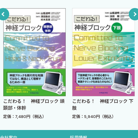
基本的な輸血の種類
輸血製剤の投与前のダブルチェックが基本
3 悪性高熱症への対応を学ぼう
悪性高熱症を疑う習慣をつけよう
悪性高熱症
悪性高熱症の臨床症状
悪性高熱症の初期治療
悪性高熱症の治療
4 麻酔科のさまざまな急変対応を学ぼう
気道・呼吸管理に関する急変対応
肺血栓塞栓症の急変対応
こだわる！ 神経ブロック 頭
こだわる！ 神経ブロック 下
頚部・体幹
肢
脊髄くも膜下麻酔の急変対応
定価：7,480円（税込）
定価：5,940円（税込）
硬膜外カテーテルの急変対応管理
麻酔中のさまざまなトラブルシューティング
ABCDアプローチで患者さんの状態を継続的に評価する
会社案内
採用情報