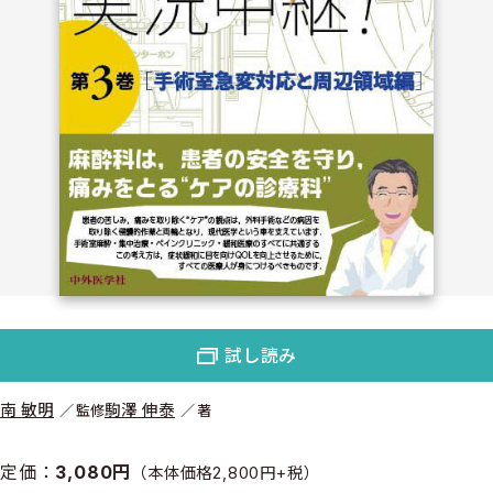
試し読み
南 敏明
駒澤 伸泰
監修
著
定価：
3,080円
（本体価格2,800円+税）