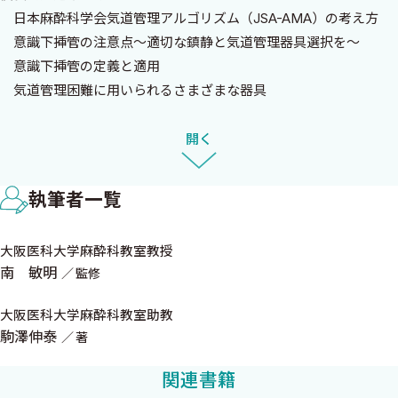
大阪医科大学麻酔科学教室 教授
日本麻酔科学会気道管理アルゴリズム（JSA-AMA）の考え方
南 敏明
意識下挿管の注意点〜適切な鎮静と気道管理器具選択を〜
意識下挿管の定義と適用
気道管理困難に用いられるさまざまな器具
予期せぬ気道管理困難への対応スキルを身に着けよう
挿管困難と換気不能の原因は多種多様
開く
2 大量出血への対応を学ぼう
執筆者一覧
危機的大量出血は突然発生します
コマンダーの決定と危機的大量出血の宣言
大阪医科大学麻酔科教室教授
10分後
南 敏明
監修
20分後
30分後
大阪医科大学麻酔科教室助教
大量出血時の初期対応
駒澤伸泰
著
大量出血に対する大量輸血後の合併症管理も大切
関連書籍
出血による生体への影響を意識しよう