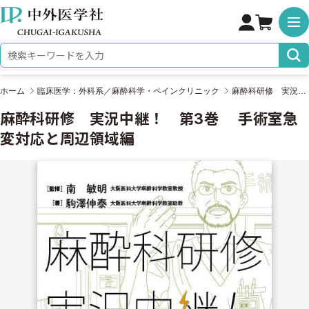
株式会社 中外医学社
検索キーワード
ホーム
臨床医学：外科系／麻酔科学・ペインクリニック
麻酔科研修 実況中継！ 第3巻 手術室急変対応と周辺領域編
麻酔科研修 実況中継！ 第3巻 手術室急
変対応と周辺領域編