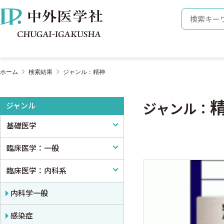
株式会社 中外医学社
検索キーワ
ホーム
検索結果
ジャンル：精神
ジャンル
ジャンル：
基礎医学
臨床医学：一般
基礎医学一般
臨床医学：内科系
解剖学
臨床医学一般
生理学
診断・臨床検査
内科学一般
免疫学・血清学
画像医学・放射線医学・核医学
感染症