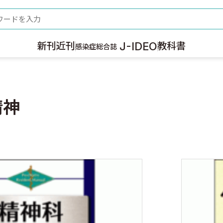
ード
J-IDEO
新刊
近刊
教科書
感染症総合誌
精神