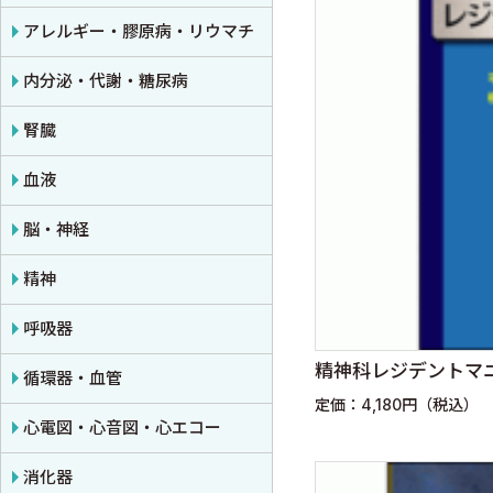
公衆衛生学
プライマリケア医学・総合診療
アレルギー・膠原病・リウマチ
法医学
救急医学・集中治療医学
内分泌・代謝・糖尿病
癌・腫瘍一般・緩和医療
腎臓
栄養・食事療法・輸液・輸血
血液
薬物療法
脳・神経
東洋医学・漢方医学
精神
呼吸器
精神科レジデントマ
循環器・血管
定価：4,180円（税込）
心電図・心音図・心エコー
消化器