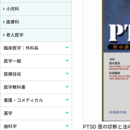
小児科
皮膚科
老人医学
臨床医学：外科系
医学一般
外科学一般
医療技術
脳神経外科
医学一般・医学概論
医学教科書
心臓・血管外科
医療制度
リハビリテーション技術
看護・コメディカル
消化器外科
病院管理
鍼灸・柔道整復
医学教科書
薬学
小児外科
医療統計
看護
歯科学
形成外科
論文・医学情報
看護教科書
薬学
PTSD 医の診断と法