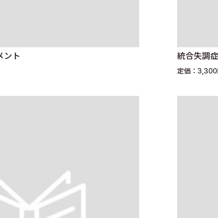
メント
統合失調
定価：3,30