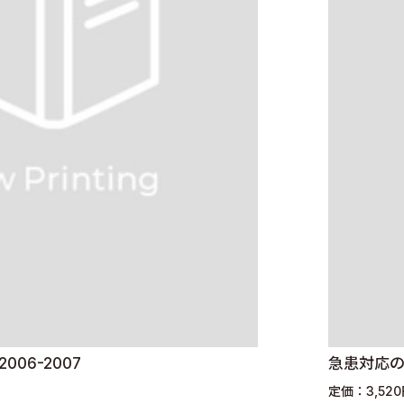
006-2007
急患対応の
定価：3,52