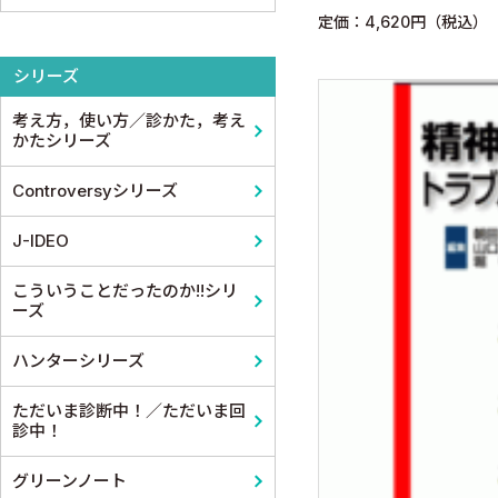
定価：4,620円（税込）
整形外科
医学教育
コメディカル教科書
基礎歯科学
シリーズ
スポーツ医学
考え方，使い方／診かた，考え
産婦人科
かたシリーズ
眼科
Controversyシリーズ
耳鼻咽頭科・頭頸部外科
J-IDEO
泌尿器科
こういうことだったのか!!シリ
ーズ
麻酔科学・ペインクリニック
ハンターシリーズ
ただいま診断中！／ただいま回
診中！
グリーンノート