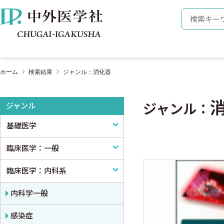
株式会社 中外医学社
検索キーワ
ホーム
検索結果
ジャンル：消化器
ジャンル
ジャンル：
基礎医学
臨床医学：一般
基礎医学一般
臨床医学：内科系
解剖学
臨床医学一般
生理学
診断・臨床検査
内科学一般
免疫学・血清学
画像医学・放射線医学・核医学
感染症