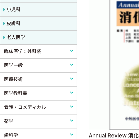
小児科
皮膚科
老人医学
臨床医学：外科系
医学一般
外科学一般
医療技術
脳神経外科
医学一般・医学概論
医学教科書
心臓・血管外科
医療制度
リハビリテーション技術
看護・コメディカル
消化器外科
病院管理
鍼灸・柔道整復
医学教科書
薬学
小児外科
医療統計
看護
歯科学
形成外科
論文・医学情報
看護教科書
薬学
Annual Review 消