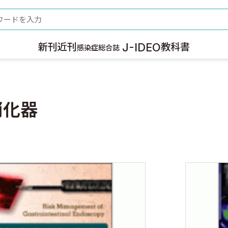
ード
J-IDEO
新刊
近刊
教科書
感染症総合誌
消化器