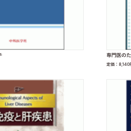
チ
専門医のた
定価：8,14