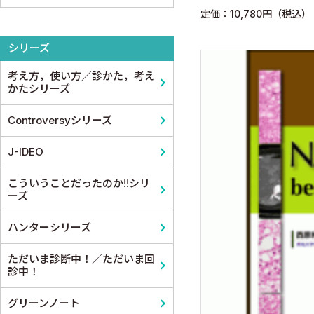
定価：10,780円（税込）
整形外科
医学教育
コメディカル教科書
基礎歯科学
シリーズ
スポーツ医学
考え方，使い方／診かた，考え
産婦人科
かたシリーズ
眼科
Controversyシリーズ
耳鼻咽頭科・頭頸部外科
J-IDEO
泌尿器科
こういうことだったのか!!シリ
ーズ
麻酔科学・ペインクリニック
ハンターシリーズ
ただいま診断中！／ただいま回
診中！
グリーンノート