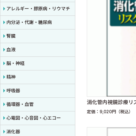
公衆衛生学
プライマリケア医学・総合診療
アレルギー・膠原病・リウマチ
法医学
救急医学・集中治療医学
内分泌・代謝・糖尿病
癌・腫瘍一般・緩和医療
腎臓
栄養・食事療法・輸液・輸血
血液
薬物療法
脳・神経
東洋医学・漢方医学
精神
呼吸器
消化管内視鏡診療リ
循環器・血管
定価：9,020円（税込）
心電図・心音図・心エコー
消化器