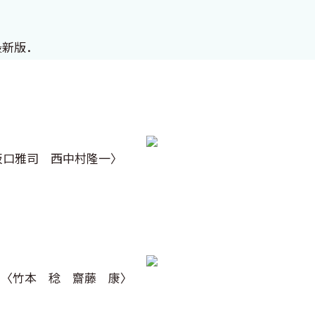
最新版．
阪口雅司 西中村隆一〉
〈竹本 稔 齋藤 康〉