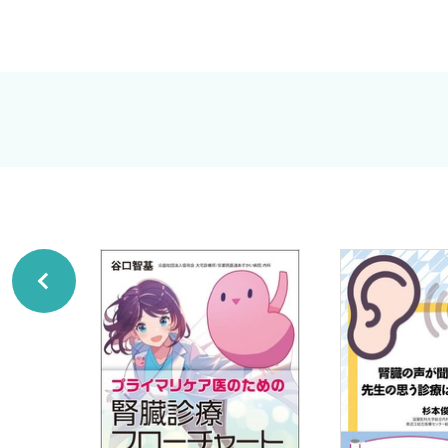
糸球体特異的遺伝子の包括的プロファイリング
糸球体特異的遺伝子の機能解析 今後の展望
3．
転写因子によるネフリンの発現制御
御手洗哲也
他編
vitamin A（retinol） vitamin D peroxisome prol
activated receptor（PPAR）agonists Wilms' tum
4．
腎における小胞体ストレス（ER stress）の意義
小胞体ストレス応答（UPR） 小胞体ストレスと細
小胞体ストレス評価法 腎と小胞体ストレス-dark si
腎と小胞体ストレス-light side