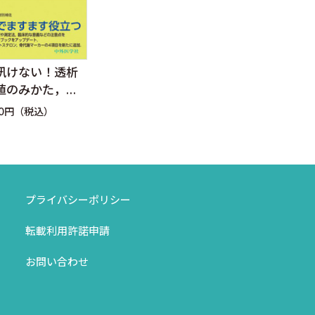
〈安井正人〉
エキスパートのための慢
訊けない！透析
腹膜
性腎臓病（CKD）ハンド
値のみかた，考
安全
ブック
r.3
に〜
定価：7,480円（税込）
60円（税込）
定価：
〈寺田智祐 乾 賢一〉
プライバシーポリシー
転載利用許諾申請
お問い合わせ