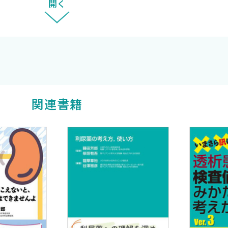
開く
〈松井 功 
iferator-
関連書籍
or 1（WT1）Snail
胞障害
de