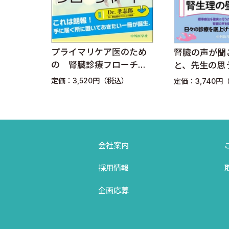
5．
アクアポリン研究の最前線
プライマリケア医のため
剤ポケ
腎臓の声が聞
腎臓における新しいタイプのアクアポリン
の 腎臓診療フローチャ
第5版
と、先生の思
ート
きませんよ
定価：3,520円（税込）
）
定価：3,740円
6．
H＋/有機カチオンアンチポータ（MATE/SLC47A
MATEがクローニングされるまで MATE1の構造，
MATE2-Kの構造，臓器分布，膜局在 MATEの薬物
会社案内
MATEの駆動力と必須アミノ酸残基
採用情報
hMATE1ならびにhMATE2-Kと腎毒性との関係
企画応募
7．
FGF23/klothoシグナルによるリン代謝調節