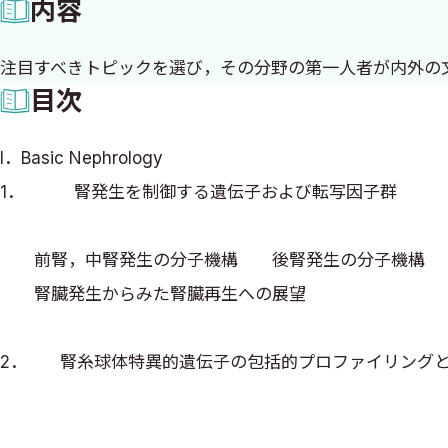
内容
注目すべきトピックを選び，その分野の第一人者が内外の
目次
I．Basic Nephrology
1．
腎発生を制御する遺伝子および転写因子群
前腎，中腎発生の分子機構 後腎発生の分子機構
腎臓発生からみた腎臓再生への展望
2．
腎糸球体特異的遺伝子の包括的プロファイリング
糸球体特異的遺伝子を同定する意義