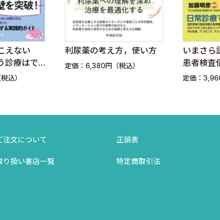
こえない
利尿薬の考え方，使い方
いまさら
う診療はで
患者検査
定価：6,380円（税込）
えかた Ve
（税込）
定価：3,9
）
臓器分布，膜局在
輸送特性
ご注文について
正誤表
取り扱い書店一覧
特定商取引法