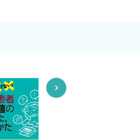
鈴木 朗 伊藤孝仁〉
〈北村正敬〉