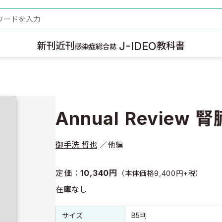
ード
J-IDEO
新刊
近刊
教科書
感染症総合誌
Annual Review 腎
御手洗 哲也
他編
定価：
10,340円
（本体価格9,400円+税）
在庫なし
書誌情報
書誌情報
サイズ
B5判