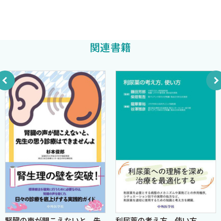
5 CMV治療薬
東京大学医学部附属病院腎臓・内分泌内科
6 COVID—19治療薬
南学正臣
編集
C．抗真菌薬 〔大瀬貴元〕
関連書籍
1 抗真菌薬
2 ニューモシスチス肺炎治療薬
D．抗結核薬 〔大瀬貴元〕
1 抗結核薬
2 降圧薬・利尿薬 〔田中哲洋〕
1 カルシウム拮抗薬
2 ACE阻害薬
3 アンジオテンシン受容体拮抗薬（ARB）
4 ミネラルコルチコイド受容体拮抗薬（MRA）
5 利尿薬
6 α遮断薬
7 β遮断薬
8 バソプレシンV2受容体拮抗薬
3 循環器病薬 〔中村元信〕
腎臓の声が聞こえないと、先
利尿薬の考え方，使い方