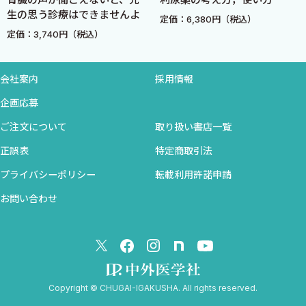
生の思う診療はできませんよ
1 強心薬・カテコラミン
定価：6,380円（税込）
定価：3,740円（税込）
2 硝酸薬
3 Ia群 抗不整脈薬
4 Ib群 抗不整脈薬
会社案内
採用情報
5 ピルシカイニド（Ic群 抗不整脈薬）
企画応募
6 III群 抗不整脈薬
ご注文について
取り扱い書店一覧
7 ベラパミル（IV群 抗不整脈薬）
8 抗血小板薬・抗凝固薬
正誤表
特定商取引法
9 DOAC（直接経口抗凝固薬）
プライバシーポリシー
転載利用許諾申請
10 プロスタグランジン製剤
お問い合わせ
11 肺高血圧症治療薬
12 血管拡張薬
4 呼吸器病薬 〔番場春衣〕
1 気管支炎・気管支喘息治療薬（IL-5関連含む）
2 肺線維症治療薬
Copyright © CHUGAI-IGAKUSHA. All rights reserved.
3 その他の呼吸器病薬（鎮咳薬・去痰薬など）