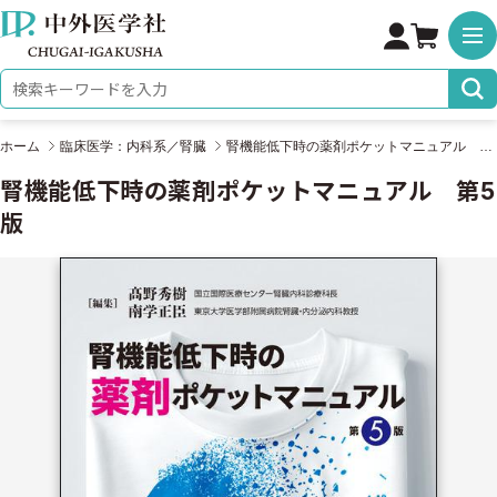
株式会社 中外医学社
検索キーワード
ホーム
臨床医学：内科系／腎臓
腎機能低下時の薬剤ポケットマニュアル 第5版
腎機能低下時の薬剤ポケットマニュアル 第5
版