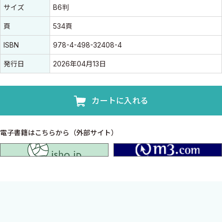
書誌情報
書誌情報
サイズ
B6判
頁
534頁
ISBN
978-4-498-32408-4
発行日
2026年04月13日
カートに入れる
電子書籍はこちらから（外部サイト）
isho.jp
腎機能別の薬物治療戦略の強い味方 大改訂！