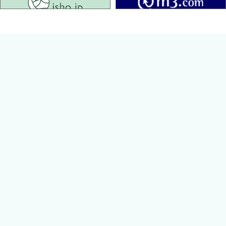
isho.jp
小児の予防接種がひと目でわかる！
定期接種ワクチンをすべて網羅し，各ワクチンの具体的な接種方
法，回数，対象年齢と接種スケジュール，特徴，保存方法など必
須知識をすべて1冊にまとめました．五種混合ワクチンや新型コロ
ナウイルスワクチンとの同時接種など最新の情報までカバーし
た，最新版予防接種ポケットマニュアルです．アナフィラキシー
への対応，痛みの対応，定期接種を外れた場合や免疫不全のケー
スなど，どうすればいいかわかりやすく解説．保護者からのよく
ある質問への回答が診察室での説明に役立つ常備したい1冊！