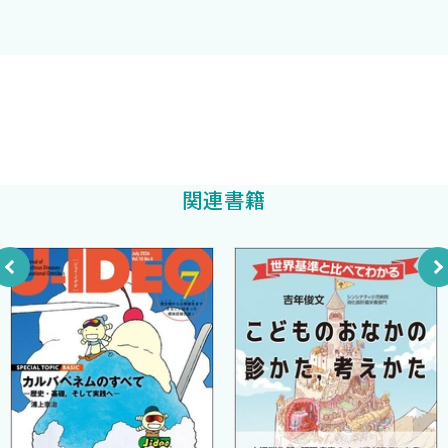
1-12．ワクチン接種時の痛みに対する対応
勝田友博
1-13．アナフィラキシー対応
1-14．予防接種ストレス関連反応
1-15．Vaccine hesitancy
1-16．動機付け面接
聖マリアンナ医科大学小児科准教授
1-17．ワクチンの有効性
勝田友博
著
1-18．ワクチンに含まれる成分
1-19．互換性
関連書籍
1-20．作為過誤と不作為過誤
1-21．Vaccine information statement（VIS）
2章 各論 基本
2-1．B型肝炎ワクチン
2-2．インフルエンザ菌b型（Hib）ワクチン
2-3．肺炎球菌結合型ワクチン
2-4．4種混合ワクチン（DTaP-IPV）
2-5．3種混合ワクチン（DTaP）