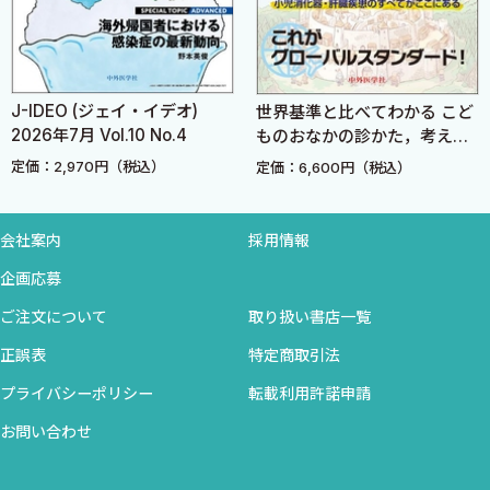
2-6．不活化ポリオワクチン（IPV）
2-7．沈降破傷風トキソイド（TT）
2-8．2種混合ワクチン（DT）
2-9．ロタウイルスワクチン
J-IDEO (ジェイ・イデオ)
世界基準と比べてわかる こど
2-10．BCGワクチン
2026年7月 Vol.10 No.4
ものおなかの診かた，考えか
2-11．麻しん・風しん混合ワクチン（MR）
た
定価：2,970円（税込）
定価：6,600円（税込）
2-12．水痘ワクチン
2-13．帯状疱疹ワクチン
会社案内
採用情報
2-14．おたふくかぜワクチン
2-15．日本脳炎
企画応募
2-16．ヒトパピローマウイルスワクチン
ご注文について
取り扱い書店一覧
2-17．不活化インフルエンザワクチン
正誤表
特定商取引法
2-18．肺炎球菌莢膜ポリサッカライドワクチン
プライバシーポリシー
転載利用許諾申請
2-19．新型コロナ（COVID-19）ワクチン
2-20．髄膜炎菌ワクチン
お問い合わせ
2-21．A型肝炎ワクチン
2-22．5種混合ワクチン（DTaP-IPV-Hib）