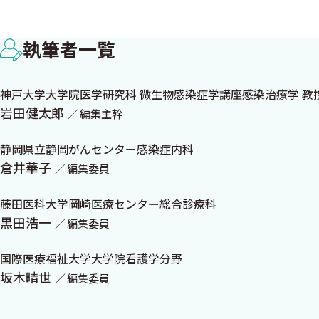
感染症カンファレンス実況中継 市川隆裕
執筆者一覧
ケーススタディで学ぶ培養陰性症例の考え方
Zoonosis Lounge―ヒトと動物の交わるところ― 3 
神戸大学大学院医学研究科 微生物感染症学講座感染治療学 教
パスツレラ肺炎：ペットとの距離感をはかる
岩田健太郎
編集主幹
今日も明日もAMR対策 51 具 芳明
今，緊急で必要な新規抗菌薬とは
静岡県立静岡がんセンター感染症内科
名作で読む感染症 3 岩田健太郎
倉井華子
編集委員
『樽』 F.W.クロフツ
藤田医科大学岡崎医療センター総合診療科
耐性菌と対峙する―臨床と研究の現場から― 3 原田壮
黒田浩一
編集委員
耐性菌はどこからやってきてどこに行くのか〜ESBL産
国際医療福祉大学大学院看護学分野
駆け出し感染症内科医のClinical Questions―
坂木晴世
編集委員
村中絵美里
・Streptococcus属による菌血症の治療において，経