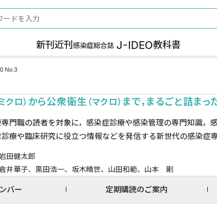
ード
J-IDEO
新刊
近刊
教科書
感染症総合誌
 No.3
から公衆衛生
まで，まるごと詰まっ
（ミクロ）
（マクロ）
療専門職の読者を対象に，感染症診療や感染管理の専門知識，
常診療や臨床研究に役立つ情報などを発信する新世代の感染症
岩田健太郎
倉井華子、黒田浩一、坂木晴世、山田和範、山本 剛
ンバー
定期購読のご案内