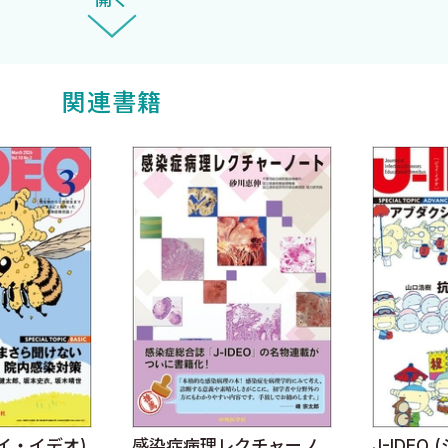
開く
床的意義
ついて
関連書籍
治療選択肢となるか？
ンザ）
ジェイ・イデオ)
感染症病理レクチャーノ
J-IDEO