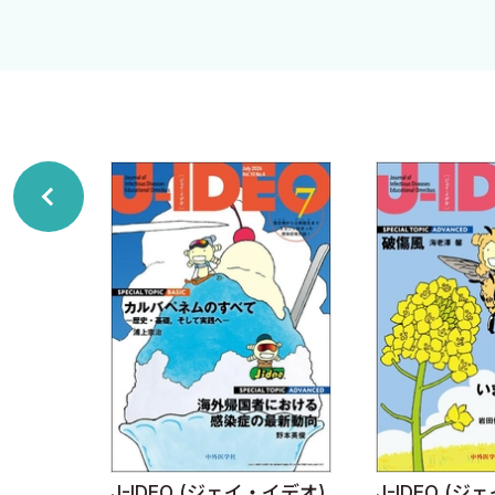
・近年の研究における血液培養のtime to positivityの臨
・カンジダ血症診断時の眼科的スクリーニングの必要性に
・アルコール摂取に注意が必要な抗微生物薬は？
・広範囲薬剤耐性（XDR）腸チフスに，セフメタゾールは
PROFESSIONALS総合内科×感染症科 19 山口浩樹
持続する発熱＋顕微鏡的血尿
アルフレッド 小児感染症学 3 日馬由貴，荒木かほる
アルフレッドは誇り高きキジトラである（インフルエ
本日でやめさせていただきます 3 倉井華子
市中肺炎
ポップに学ぶ感染症数理モデル 3 西浦 博
感染症はどうして周期的に流行するのか？
現場から読み解く感染対策 3 坂木晴世
J-IDEO (ジェイ・イデオ)
J-IDEO (
・イデオ)