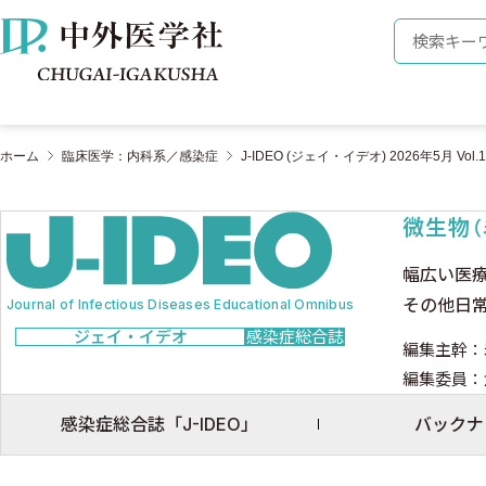
株式会社 中外医学社
検索キーワ
ホーム
臨床医学：内科系／感染症
J-IDEO (ジェイ・イデオ) 2026年5月 Vol.10
微生物
幅広い医
その他日
Journal of Infectious Diseases Educational Omnibus
ジェイ・イデオ
感染症総合誌
編集主幹：
編集委員：
感染症総合誌「J-IDEO」
バックナ