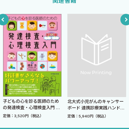
関連書籍
ch. 2 各論
2-1
1 片頭痛
2 緊張型頭痛
3 慢性連日性頭痛
4 二次性頭痛
5 起立性調節障害
6 周期性嘔吐症候群
7 ちょっと変わった頭痛たち
ちくちくする痛みがある頭痛
運動と関連がある頭痛
周期的に目の奥がえぐられるような頭痛
子どもの心を診る医師のため
北大式小児がんのキャンサー
脱力したり手が動かしにくくなった後に来る頭痛
の発達検査・心理検査入門 改
ボード 連携診療実践ハンドブ
意識障害など様々な症状を呈する頭痛
訂3版
ック
定価：3,520円（税込）
定価：5,940円（税込）
頭痛の後に目の動きがおかしくなる頭痛