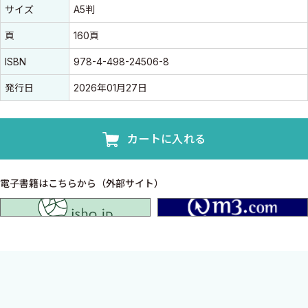
書誌情報
書誌情報
サイズ
A5判
頁
160頁
ISBN
978-4-498-24506-8
発行日
2026年01月27日
カートに入れる
電子書籍はこちらから（外部サイト）
isho.jp
子どもの「頭の痛み」を日常臨床の視点でひもとく，現