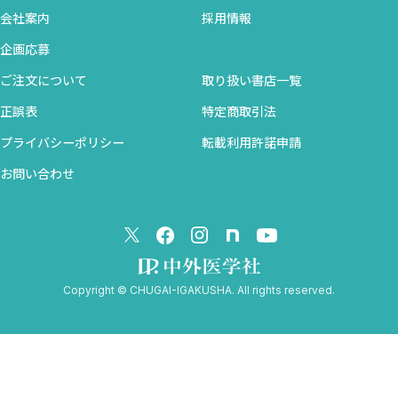
その他の身近な頭痛
会社案内
採用情報
2-2
ケースファイル
企画応募
ケース1．片頭痛発作重積？
ご注文について
取り扱い書店一覧
ケース2．月経関連片頭痛
正誤表
特定商取引法
ケース3．前兆のない片頭痛＋慢性緊張型頭痛
プライバシーポリシー
転載利用許諾申請
ケース4．起立性調節障害に伴う頭痛
ケース5．薬剤内服過多による頭痛
お問い合わせ
2-3
Q and A
片頭痛は食事と関係あるって本当ですか？
カフェインは片頭痛と関係しているのでしょうか？
Copyright © CHUGAI-IGAKUSHA. All rights reserved.
運動と頭痛は関係がありますか？
どんな環境が頭痛に影響しますか？
電子メディアは頭痛に影響しますか？
月経と片頭痛は関連がありますか？