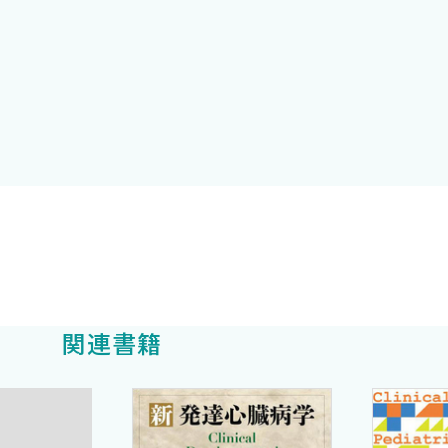
児科医としての総合的な判断力を養う一助になればと思い
つ信頼できる指針となり，小児消化器診療のさらなる発展
しい主訴の一つです．多くの場合，その原因はウイルス性
がら，虫垂炎や腸重積といった外科的治療を要する疾患や，
応が求められます．また，小児患者における消化管症状に
が外来診療の主な対応策となる場合があります．一方，膵
，症例ごとに治療法を慎重に検討する必要があります．
さない技術も重要）を通じて鑑別診断を絞り込み，必要な
関連書籍
ような体系的なアプローチが有用です．
，造影検査など）
oflipTMなど）
緊急性のある疾患）」「Curable（治療可能な疾患）」の観