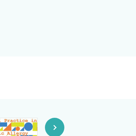
ます．
に寄与することを心より願っ
胃腸炎，機能性腹痛，便秘症
IgA血管炎や炎症性腸疾患な
対する鎮痛薬の選択肢は限られ
炎や胆石発作に対しては
検査を迅速に行うことで診断
点から鑑別を進めます．