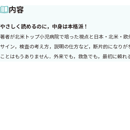
内容
やさしく読めるのに，中身は本格派！
著者が北米トップ小児病院で培った視点と日本・北米・欧
サイン，検査の考え方，説明の仕方など，断片的になりが
ことはもうありません．外来でも，救急でも，最初に頼れ
はじめに
1 本書の目的と特徴
Healthier Children Make a Better World. Heal the FUTUR
子どもの消化器・肝臓疾患は，日常診療から専門領域まで