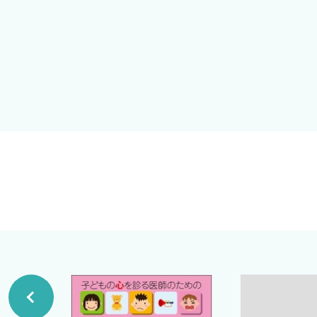
医療の知識応用など，幅広い視点を取り入れることで，小
2．年齢・発達段階による特徴的な問診のコツ
本書が，小児科医や小児科研修医の皆様にとって実践的か
3．これだけは聞き逃せない問診の基本項目
ています．
4．症状日誌（排便日誌など）の活用方法
2 小児消化器診療の基本理念
2．身体診察
小児の外来診療や救急医療において，腹痛は特に対応が難
1．身体診察の基本
などの比較的頻繁にみられる疾患に由来します．しかしな
2．発達段階に応じた患児とのコミュニケーション法
ど特殊な治療が有効な疾患も否定できないため，慎重な対
3．身長・体重・BMI・成長曲線，そして体組成も測定
ており，アセトアミノフェンや蒸しタオルを用いた温罨法
シンシナティ小児病院消化器肝臓栄養部門
4．NFPEと腹部診察
NSAIDsやオピオイドが有効であることも知られており
吉年俊文
著
3．検査の解釈
小児消化器診療の基本は，問診と身体診察（子どもを泣か
1．血液検査の基本的な考え方
を確定させるプロセスにあります．そのためには，以下の
2．画像検査の基礎知識（腹部超音波検査，CT，MRI
3Cによる推定
3．機能検査の概要（HRM，impedance monitor，End
まず「Common（よくみられる疾患）」「Critical（
4．消化管内視鏡検査・肝生検の適応・手技と注意点
痛みの部位と解剖学的な関係の考察