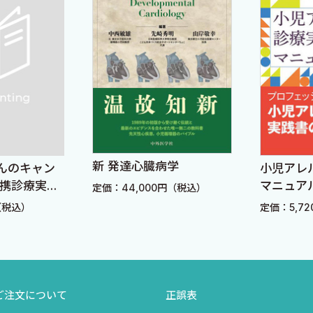
準備
：心窩部痛では胃十二指腸潰瘍や膵炎を考慮）．
ど，原因を幅広く検討するフレームワークを活用します．
cidosis
児
sception
新 発達心臓病学
んのキャン
小児アレ
連携診療実践
マニュア
定価：44,000円（税込）
（税込）
定価：5,7
ご注文について
正誤表