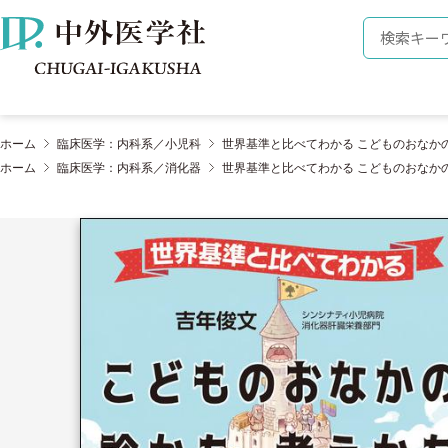
株式会社 中外医学社
検索キーワ
ホーム
臨床医学：内科系／小児科
世界基準と比べてわかる こどものおなか
ホーム
臨床医学：内科系／消化器
世界基準と比べてわかる こどものおなか