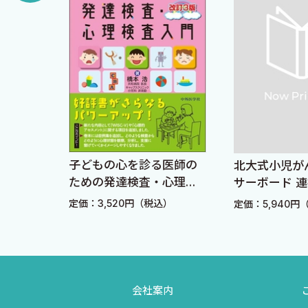
1．小児における消化管内視鏡（EGD／CS）の適応と
痛みの解剖学的な部位に基づいて疾患を推測します（例
2．小児内視鏡における鎮静法の実践
AIUEOTIPSによる網羅的な原因検索
3．肝生検の適応・合併症・施行時のポイント
アレルギー性疾患（A），感染症（I），腎障害（U）な
II 小児の主訴・症候で学ぶ消化器疾患アプローチ
1．異物誤飲
A Allergy（好酸球性胃腸炎やFPIESなど）／Autoimmune／A
症例：コイン？ ボタン電池？ 何かを飲んだ4歳女
I Insulin（DKA）／Inborn errors of metabolism／Intussu
2．腹痛
U Uremia（腎障害など）
みかた
子どもの心を診る医師の
北大式小児が
症例：朝からの泣き叫ぶ腹痛，6歳男児
かた・
ための発達検査・心理検
サーボード 
E Endocrinology／Electrolytes／Encephalopathy
査入門 改訂3版
ハンドブック
3．消化管出血
）
定価：3,520円（税込）
定価：5,940円
O Overdose
症例：3週間前からの下痢と血便，7歳女児
T Trauma／Tumor
4．繰り返す嘔吐
I Infection
症例：2か月ほど前からの食後頻回の嘔吐，15歳女性
P Psychiatric／Porphyria
会社案内
5．便通異常
S Sepsis／Seizure／Space—occupying lesion