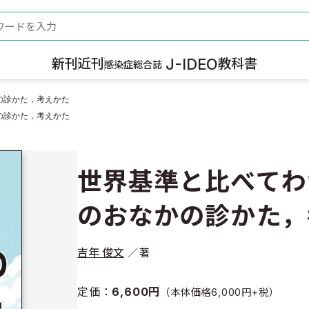
ード
J-IDEO
新刊
近刊
教科書
感染症総合誌
の診かた，考えかた
の診かた，考えかた
世界基準と比べてわ
のおなかの診かた，
吉年 俊文
著
定価：
6,600円
（本体価格6,000円+税）