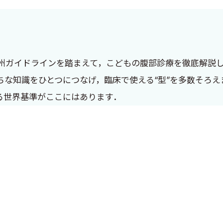
州ガイドラインを踏まえて，こどもの腹部診療を徹底解説
ちな知識をひとつにつなげ，臨床で使える“型”を多数そろ
る世界基準がここにはあります．
E !
幅広く，今や世界中の小児科が注目するサブスペシャリテ