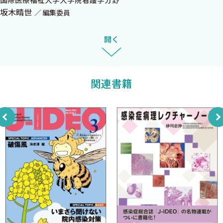
国際医療福祉大学大学院看護学分野
アルフレッド 小児感染症学 (4) 日馬由貴，荒木かほる
坂木晴世
編集委員
アルフレッド，魔女宅を切る（3ヵ月未満の発熱）
CDCレポート＆レビュー (4) 矢野邦夫
開く
介護施設におけるHBVのアウトブレイクの状況とその対策
現場から読み解く感染対策 (4) 坂木晴世
血管内留置カテーテルのアクセスポート
関連書籍
―消毒薬含有キャップの可能性―
感染症，ナースはこう見る―観察からアセスメントへの思考プロ
セス― (4) 笠間秀一
その激痛，本当に打撲ですか？
―下腿の発赤の下に潜む壊死性軟部組織感染症のサイン－
ポップに学ぶ感染症数理モデル (4) 西浦 博
小規模な集団発生データの解釈方法とは？
渡航医学B級情報局 勝田吉彰
今日も明日もAMR対策 具 芳明
抗微生物薬適正使用の手引き第四版 歯科編
今月のカビ！！ 亀井克彦