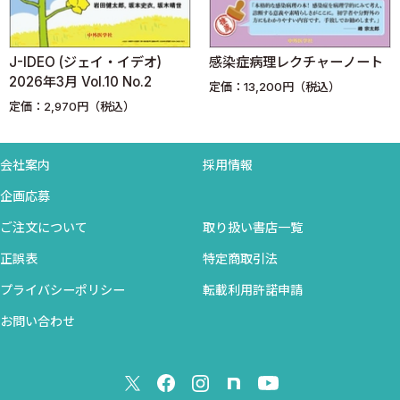
耐性からみたvoriconazoleとisavuconazole：
CLSIがisavuconazoleのbreakpointを発表
J-IDEO (ジェイ・イデオ)
感染症病理レクチャーノート
感染エクスリブリス 河村一郎
2026年3月 Vol.10 No.2
定価：13,200円（税込）
『結核がつくる物語』 北川扶生子
定価：2,970円（税込）
呼吸器感染症よもやま話 倉原 優
肺MAC症に対するクラリスロマイシン使用は減っている？
抗菌薬アナザーストーリーズ 山崎晃憲
会社案内
採用情報
メトロニダゾール脳症～チーム医療の重要性～
企画応募
めざせレベルアップ！ 輸入感染症 冒険の書 石金正裕
ご注文について
取り扱い書店一覧
破傷風
JOIS presents 知っておきたいがん+感染症 小倉 翔
正誤表
特定商取引法
がん患者と帯状疱疹予防
プライバシーポリシー
転載利用許諾申請
利己的腸内細菌叢 (10) 内藤裕二
お問い合わせ
睡眠と腸内細菌
統計学のABC 吉村健一
機械学習モデルの正しい評価法（続）