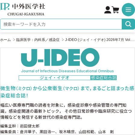
株式会社 中外医学社
検索キーワード
ホーム
臨床医学：内科系／感染症
J-IDEO (ジェイ・イデオ) 2026年7月 Vol.10 No.4
Journal of Infectious Diseases Educational Omnibus
ジェイ・イデオ
感染症総合誌
微生物
から公衆衛生
まで，まるごと詰まった感
（ミクロ）
（マクロ）
染症総合誌！
幅広い医療専門職の読者を対象に，感染症診療や感染管理の専門知
識，感染症関連の最新トピック，
その他日常診療や臨床研究に役立つ
情報などを発信する新世代の感染症専門誌。
編集主幹：岩田健太郎
編集委員：倉井華子、黒田浩一、坂木晴世、山田和範、山本 剛