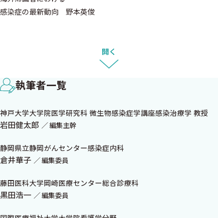
感染症の最新動向 野本英俊
耐性菌と対峙する―臨床と研究の現場から― (4) 原田壮平
この患者とあの患者の耐性菌は同じなのか？
開く
～耐性菌の相同性解析の意義と方法～（前編）
現場で使える感染症診療ガイダンス
執筆者一覧
―1ページで読める実践ガイドと解説で学ぶ標準診療― (2) 黒田
浩一
神戸大学大学院医学研究科 微生物感染症学講座感染治療学 教授
市中肺炎（入院治療編）
岩田健太郎
編集主幹
本日でやめさせていただきます (4) 倉井華子
病原体・病態別にみた治療期間
静岡県立静岡がんセンター感染症内科
日本全国感染症ケースカンファレンス道場破り (16) シーズン
倉井華子
編集委員
2 忽那賢志
アルゼンチンの土地勘はあったほうがよいのか
藤田医科大学岡崎医療センター総合診療科
黒田浩一
名作で読む感染症 (4) 岩田健太郎
編集委員
『ペスト&コレラ』 パトリック・ドゥヴィル