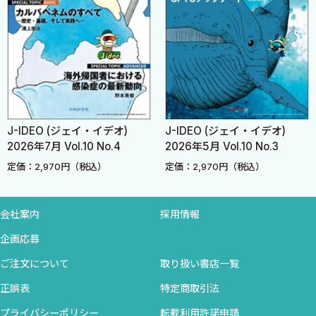
JOIS presents知っておきたいがん+感染症（10） 藤田崇宏
腫瘍熱：がん患者の発熱すべてが感染症にあらず
マイナスから始める性感染症診療（11） 谷崎隆太郎
そういえば，最近HPVワクチンってどうなってんの？
子どもと大人の感染症（35） 齋藤昭彦
J-IDEO (ジェイ・イデオ)
J-IDEO (ジェイ・イデオ)
子どもへのCOVID-19ワクチンに関するディベート
2026年7月 Vol.10 No.4
2026年5月 Vol.10 No.3
Pros and Cons in COVID-19：Should We Vaccinate Children?
定価：2,970円（税込）
定価：2,970円（税込）
小児感染症ニュース（11） 日馬由貴
マスクの乱2022
会社案内
採用情報
企画応募
一から見直す感染対策（6） 坂木晴世
ご注文について
取り扱い書店一覧
手指衛生の5つのタイミング 患者に触れる前っていつですか？
正誤表
特定商取引法
ちょっとだけ余計にがんばる病院の感染対策（23） 本田 仁
プライバシーポリシー
転載利用許諾申請