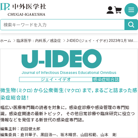
株式会社 中外医学社
検索キーワード
ホーム
臨床医学：内科系／感染症
J-IDEO (ジェイ・イデオ) 2023年1月 Vol.7 No.1
Journal of Infectious Diseases Educational Omnibus
ジェイ・イデオ
感染症総合誌
微生物
から公衆衛生
まで，まるごと詰まった感
（ミクロ）
（マクロ）
染症総合誌！
幅広い医療専門職の読者を対象に，感染症診療や感染管理の専門知
識，感染症関連の最新トピック，
その他日常診療や臨床研究に役立つ
情報などを発信する新世代の感染症専門誌。
編集主幹：岩田健太郎
編集委員：倉井華子、黒田浩一、坂木晴世、山田和範、山本 剛