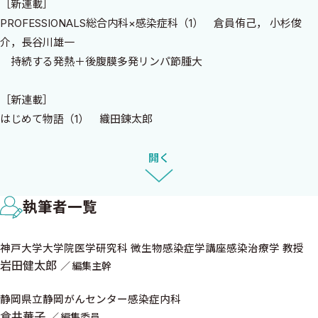
［新連載］
PROFESSIONALS総合内科×感染症科（1） 倉員侑己， 小杉俊
介，長谷川雄一
持続する発熱＋後腹膜多発リンパ節腫大
［新連載］
はじめて物語（1） 織田錬太郎
世界初のBorrelia miyamotoi感染症の輸入症例
開く
突破口感染症診療の「難問」に答えはあるか（16） 岩田健太郎
刑務所における感染対策
執筆者一覧
研修医のための微生物レクチャーシリーズ
神戸大学大学院医学研究科 微生物感染症学講座感染治療学 教授
グラム染色所見と培養結果からどう考える？（20） 黒田浩一
岩田健太郎
編集主幹
グラム陽性桿菌編（5）
静岡県立静岡がんセンター感染症内科
人間だって動物だ！ 動物から学ぶ人の医療（6） 倉井華子，田向
倉井華子
編集委員