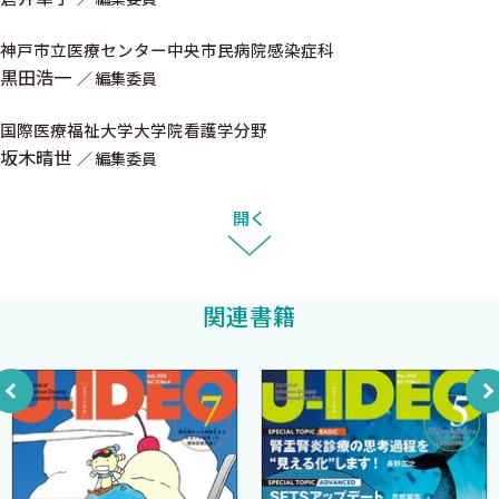
健一
動物の結核：結核＝ヒトの病気ではない
神戸市立医療センター中央市民病院感染症科
黒田浩一
編集委員
This wormy world〜ようこそ！寄生虫の世界へ〜（36） 中村
国際医療福祉大学大学院看護学分野
（内山）ふくみ
坂木晴世
編集委員
肝蛭（かんてつ）
開く
あの手この手のASP（10） 枦 秀樹
腎機能変動要因を考慮したTDM
関連書籍
微生物検査危機一髪！（35） 山本 剛
コロナ検査にまつわるエトセトラ その2
教えて感染症の病理（36） 砂川恵伸
疾患編 200年間も炎症と議論された悪性リンパ腫