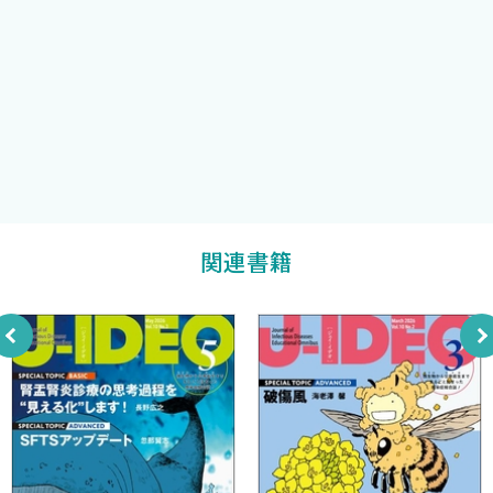
黒田浩一
感染症科医が耐性菌研究に携わって得られたこと
編集委員
［新連載］アルフレッド 小児感染症学 (1) 日馬由貴，荒木かほ
国際医療福祉大学大学院看護学分野
る
坂木晴世
編集委員
アルフレッドと小児科の醍醐味について（超急性期の発熱）
［新連載］ポップに学ぶ感染症数理モデル (1) 西浦 博
デング出血熱患者が高齢化したのはナゼ？
［新連載］いまどき総合内科医の感染症内科学
―ベッドサイドからの鑑別診断― (1) 若山裕人，倉井華子
関連書籍
症例から学ぶ感染症診療の基本
［新連載］CDCレポート＆レビュー (1) 矢野邦夫
病原体の「空気を介する伝播」に関する最新の理解と感染対策
［新連載］感染症，ナースはこう見る
―観察からアセスメントへの思考プロセス― (1) 小美野 勝
その尿路感染，本当に尿路から？
―見逃されやすい黄色ブドウ球菌菌血症と感染性心内膜炎―
［新連載］微生物ラボのイケてるこだわり，集めました