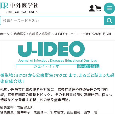
株式会社 中外医学社
検索キーワード
ホーム
臨床医学：内科系／感染症
J-IDEO (ジェイ・イデオ) 2026年1月 Vol.10 No.1
Journal of Infectious Diseases Educational Omnibus
ジェイ・イデオ
感染症総合誌
微生物
から公衆衛生
まで，まるごと詰まった感
（ミクロ）
（マクロ）
染症総合誌！
幅広い医療専門職の読者を対象に，感染症診療や感染管理の専門知
識，感染症関連の最新トピック，
その他日常診療や臨床研究に役立つ
情報などを発信する新世代の感染症専門誌。
編集主幹：岩田健太郎
編集委員：倉井華子、黒田浩一、坂木晴世、山田和範、山本 剛