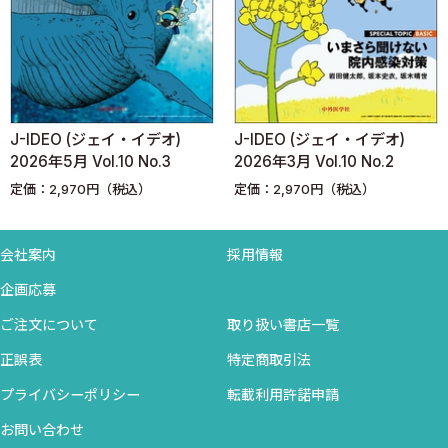
―全国大学病院行脚― (1) 井上文緒
桜咲く街，本州最北端の大学病院
〜弘前大学医学部附属病院 細菌検査室の紹介〜
［新連載］Zoonosis Lounge―ヒトと動物の交わるところ―
(1) 倉井華子，田向健一
)
J-IDEO (ジェイ・イデオ)
感染症病理レクチャーノ
サルモネラ感染症：生活歴に潜むリスクの解剖
2026年3月 Vol.10 No.2
定価：13,200円（税込）
利己的腸内細菌叢 (7) 内藤裕二
定価：2,970円（税込）
コリバクチン産生大腸菌と大腸がん
日本全国感染症ケースカンファレンス道場破り シーズン2 (14)
忽那賢志
会社案内
採用情報
昭和57年への旅
企画応募
今月のカビ！！ 亀井克彦
ご注文について
取り扱い書店一覧
黒カビを見たら脳をチェック．これ鉄則です！
PROFESSIONALS総合内科×感染症科 (17) 栃谷健太郎
正誤表
特定商取引法
多発口腔内潰瘍と手掌の皮疹
プライバシーポリシー
転載利用許諾申請
感染エクスリブリス 河村一郎
お問い合わせ
大阪除痘の道を歩く