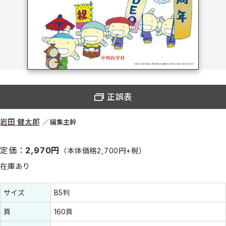
正誤表
岩田 健太郎
編集主幹
定価：
2,970円
（本体価格2,700円+税）
在庫あり
書誌情報
書誌情報
サイズ
B5判
頁
160頁