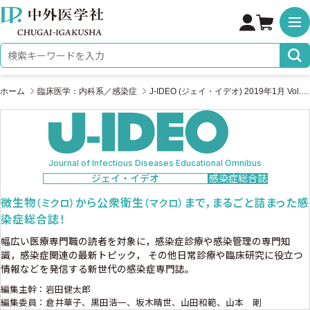
株式会社 中外医学社
検索キーワード
ホーム
臨床医学：内科系／感染症
J-IDEO (ジェイ・イデオ) 2019年1月 Vol.3 No.1
Journal of Infectious Diseases Educational Omnibus
ジェイ・イデオ
感染症総合誌
微生物
から公衆衛生
まで，まるごと詰まった感
（ミクロ）
（マクロ）
染症総合誌！
幅広い医療専門職の読者を対象に，感染症診療や感染管理の専門知
識，感染症関連の最新トピック，
その他日常診療や臨床研究に役立つ
情報などを発信する新世代の感染症専門誌。
編集主幹：岩田健太郎
編集委員：倉井華子、黒田浩一、坂木晴世、山田和範、山本 剛