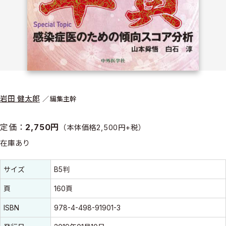
岩田 健太郎
編集主幹
定価：
2,750円
（本体価格2,500円+税）
在庫あり
書誌情報
書誌情報
サイズ
B5判
頁
160頁
ISBN
978-4-498-91901-3