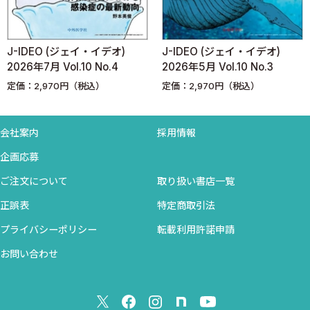
Dr.岸田の感染症コンサルタントの挑戦（12）
岸田直樹
J-IDEO (ジェイ・イデオ)
J-IDEO (ジェイ・イデオ)
Process 3 病院ごとのニーズに合わせた介入
2026年7月 Vol.10 No.4
2026年5月 Vol.10 No.3
定価：2,970円（税込）
定価：2,970円（税込）
子どもと大人の感染症（11）
齋藤昭彦
小児感染症領域の英語論文（その1）―英語論文を書くための心得
会社案内
採用情報
―
企画応募
ご注文について
取り扱い書店一覧
移植後感染症レクチャーシリーズ（12）
正誤表
特定商取引法
冲中敬二
移植後しばらく経過した患者さんの肺に影があります．感染症で
プライバシーポリシー
転載利用許諾申請
しょうか？
お問い合わせ
―同種移植後晩期の同種移植後の肺浸潤影―
感染症疫学入門ズームアウト！ （12）