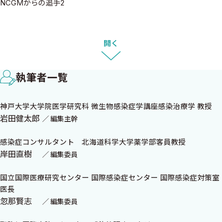
NCGMからの追手2
教えて感染症の病理（12）
砂川恵伸
開く
病原体編 ヒト乳頭腫ウイルス（HPV）はケラチンを壊し，コイ
ロサイトーシスを起こす
執筆者一覧
抗菌薬選択チェックメイトへの道（12）
神戸大学大学院医学研究科 微生物感染症学講座感染治療学 教授
山田和範
岩田健太郎
編集主幹
二度あることは三度ある!?
感染症コンサルタント 北海道科学大学薬学部客員教授
意外と知らない!? 肝臓のキモ（12）
岸田直樹
編集委員
松尾裕央
梅毒性肝炎
国立国際医療研究センター 国際感染症センター 国際感染症対策室
医長
忽那賢志
編集委員
集まれ!! グラ染野郎（12）
河村裕美