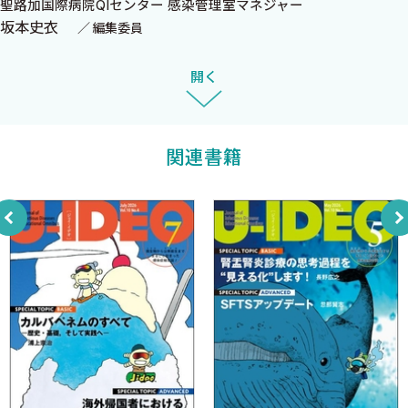
聖路加国際病院QIセンター 感染管理室マネジャー
坂本史衣
編集委員
微生物検査 危機一髪！（12）
山本 剛
開く
血液腫瘍患者の微生物検査
感染症カンファレンス実況中継（11）
関連書籍
山田大志
グラム陰性桿菌菌血症を繰り返す70歳代男性
泣く子も黙る感染対策（12）
坂本史衣
医療施設の建築・改築・解体工事における感染対策
［新連載］動物と環境由来耐性菌の現状と対策（1）
田村 豊
動物に使用される抗菌薬―動物用医薬品と飼料添加物