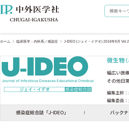
株式会社 中外医学社
検索キーワ
ホーム
臨床医学：内科系／感染症
J-IDEO (ジェイ・イデオ) 2018年9月 Vol.2 
微生物
幅広い医
その他日
Journal of Infectious Diseases Educational Omnibus
ジェイ・イデオ
感染症総合誌
編集主幹：
編集委員：
感染症総合誌「J-IDEO」
バックナ