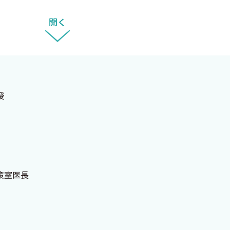
開く
か？
）
授
策室医長