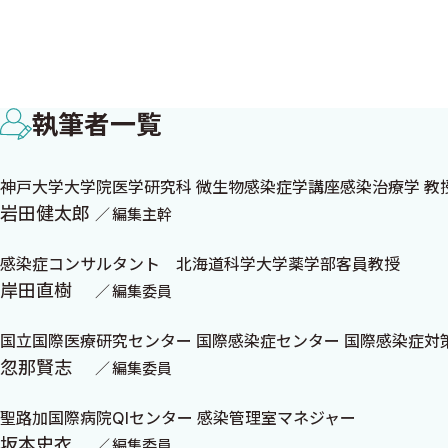
微生物検査危機一髪！（10）
山本 剛
検査報告はブラックボックスなのか？ パンドラの箱なの
執筆者一覧
This wormy world〜ようこそ！寄生虫の世界へ〜（10
神戸大学大学院医学研究科 微生物感染症学講座感染治療学 教
中村（内山）ふくみ
岩田健太郎
編集主幹
本土上陸
感染症コンサルタント 北海道科学大学薬学部客員教授
教えて感染症の病理（10）
岸田直樹
編集委員
砂川恵伸
国立国際医療研究センター 国際感染症センター 国際感染症対
病原体編 潰瘍性大腸炎と鑑別を要する寄生虫症
忽那賢志
編集委員
聖路加国際病院QIセンター 感染管理室マネジャー
集まれ!! グラ染野郎（10）
坂本史衣
編集委員