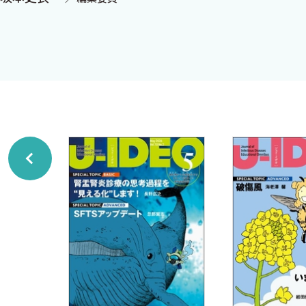
西村 翔
日本全国感染症ケースカンファレンス道場破り（10）
忽那賢志
NCGMからの追手
移植後感染症レクチャーシリーズ（10）
冲中敬二
意識障害が出てきたのですが，感染症でしょうか？―同種
本質の感染症（10）
岩田健太郎
見える化