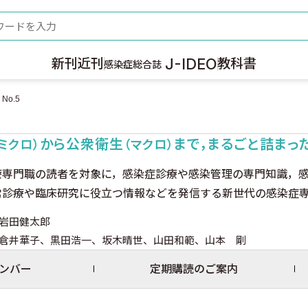
ード
J-IDEO
新刊
近刊
教科書
感染症総合誌
No.5
から公衆衛生
まで，まるごと詰まっ
（ミクロ）
（マクロ）
療専門職の読者を対象に，感染症診療や感染管理の専門知識，
常診療や臨床研究に役立つ情報などを発信する新世代の感染症
岩田健太郎
倉井華子、黒田浩一、坂木晴世、山田和範、山本 剛
ンバー
定期購読のご案内