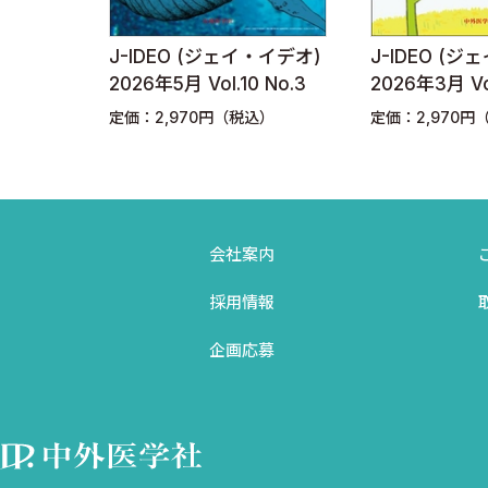
泣く子も黙る感染対策（10）
J-IDEO (ジェイ・イデオ)
J-IDEO (ジェイ・イデオ)
坂本史衣
2026年5月 Vol.10 No.3
2026年3月 Vol.10 No.2
感染対策における管理図の活用
定価：2,970円（税込）
定価：2,970円（税込）
基礎から臨床につなぐ薬剤耐性菌のハナシ（10）
西村 翔
会社案内
ESBLの治療 その２
採用情報
感染症疫学入門ズームアウト！（10）
企画応募
石金正裕
それって本当に関連がある!? 交絡を勉強しよう！