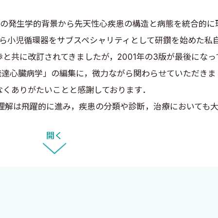
臓の発生学的背景から先天性心疾患の構造と病態を統合的に
から小児循環器をサブスペシャリティとして研鑽を始めた私
と共に改訂されてきましたが，2001年の3版が最後にな
発達心臓病学」の編集に，微力ながら関わらせていただきま
なくありがたいことと感謝しております．
解は飛躍的に進み，疾患の分類や診断，治療においても大
発展により，より早期・正確な診断と個別化された治療が
開く
という新たな領域も確立され，人の成長・発達から生涯に
は，多様性や個体差を尊重した診療の視点が強調されると同
必要があり，読者が国内外の標準的診療にも対応できるよ
，本書は「小児循環器学」の診療・研究・教育を最も詳し
した．ここに，出版社を含め，本書の完成にご尽力いただ