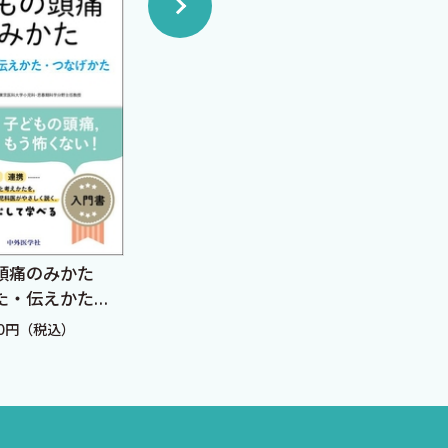
頭痛のみかた
子どもの心を診る医師の
北大
た・伝えかた・
ための発達検査・心理検
サー
た―
査入門 改訂3版
ハン
50円（税込）
定価：3,520円（税込）
定価：