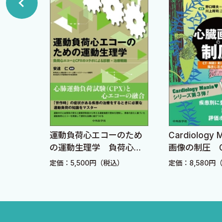
A．心臓大血管発生に関与する前駆細胞群 29
B．一次心臓領域発生の細胞分子機構 29
C．心ループ形成（体の左右軸）の細胞分子機構 32
D．心室発生の細胞分子機構 33
E．心内膜床・弁発生の細胞分子機構 34
F．二次心臓領域発生の細胞分子機構 35
G．心房発生の細胞分子機構 36
H．心臓神経堤細胞発生の細胞分子機構 36
運動負荷心エコーのため
Cardiology
わかる
I．心臓流出路発生の細胞分子機構 38
の運動生理学 負荷心エ
画像の制圧 C
診か
コーとCPXのコラボによ
RI・PETを
J．心臓流出路発生における二次心臓領域細胞と心臓神経
定価：5,500円（税込）
定価：8,580円
込）
る診断・治療戦略
す！
3．心臓大血管発生初期の循環生理 〈中澤 誠〉 42
A．血流の発生 42
B．循環機能の発達 42