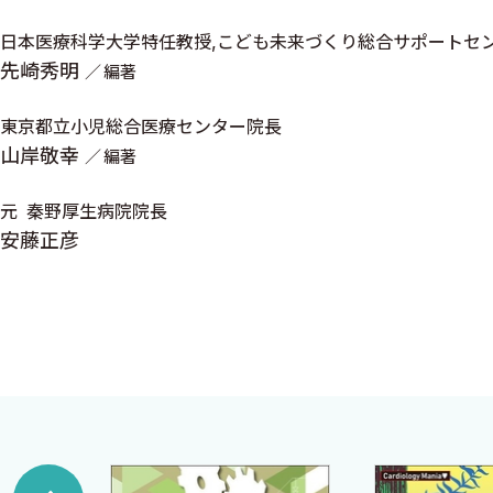
K．円錐動脈幹・動脈幹中隔の形成 14
日本医療科学大学特任教授,こども未来づくり総合サポートセ
L．円錐（漏斗部）中隔の形成 15
先崎秀明
編著
M．肺動脈円錐の存続と大動脈円錐の吸収 16
東京都立小児総合医療センター院長
N．円錐動脈幹の発生異常と先天性心疾患 17
山岸敬幸
編著
O．半月弁の形成 17
元 秦野厚生病院院長
P．半月弁の形成異常と先天性心疾患 17
安藤正彦
Q．大動脈弓の発生 17
R．大動脈弓の発生異常と先天性心疾患 18
S．静脈系の発生 20
T．静脈系の発生異常と先天性心疾患 21
U．神経堤細胞と心血管の発達 〈宮川—富田幸子〉 2
Topics●冠動脈の発生 〈宮川—富田幸子〉 27
2．心臓大血管の細胞分子発生学 〈山岸敬幸〉 28