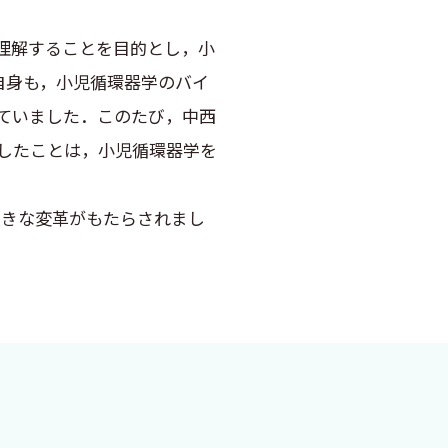
理解することを目的とし，小
自身も，小児循環器学のバイ
っていました．このたび，中西
したことは，小児循環器学を
きな変革がもたらされまし
可能となり，先天性心疾患をも
わたる包括的なケアの重要性が
時に，近年整備されてきた国
うに配慮しました．
く，そして深く学ぶことがで
きましたすべての方々に心より