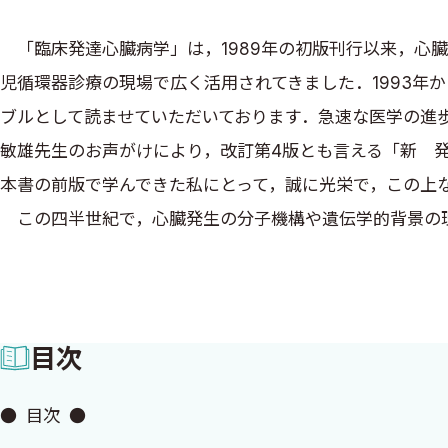
「臨床発達心臓病学」は，1989年の初版刊行以来，心
児循環器診療の現場で広く活用されてきました．1993年
ブルとして読ませていただいております．急速な医学の進歩
敏雄先生のお声がけにより，改訂第4版とも言える「新 
本書の前版で学んできた私にとって，誠に光栄で，この上
この四半世紀で，心臓発生の分子機構や遺伝学的背景の理
た．画像診断やカテーテル治療の技術革新，周産期医療の
つ多くの患者が成人期に達しています．成人先天性心疾患
ますます認識されています．そして，本書の扱う心疾患で
目次
際的な診療ガイドラインや分類体系との整合性も意識する
ご執筆いただいた各分野の第一人者の先生方のお力により
● 目次 ●
きる一冊に仕上がり，私自身，大変勉強させていただきま