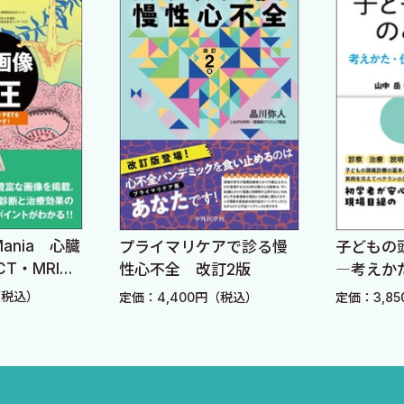
 Mania 心臓
プライマリケアで診る慢
子どもの
T・MRI・
性心不全 改訂2版
―考えか
臨床に活か
つなげか
堤細胞の相互作用の分子機構 38
（税込）
定価：4,400円（税込）
定価：3,8