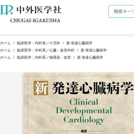
株式会社 中外医学社
検索キーワ
ホーム
臨床医学：内科系／小児科
新 発達心臓病学
ホーム
臨床医学：外科系／心臓・血管外科
新 発達心臓病学
ホーム
臨床医学：内科系／循環器・血管
新 発達心臓病学