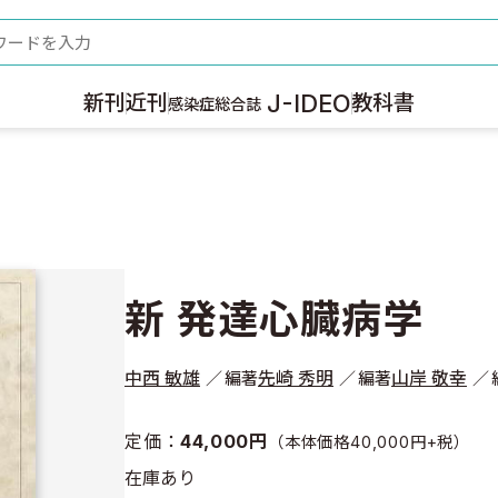
ード
J-IDEO
新刊
近刊
教科書
感染症総合誌
新 発達心臓病学
中西 敏雄
先崎 秀明
山岸 敬幸
編著
編著
定価：
44,000円
（本体価格40,000円+税）
在庫あり