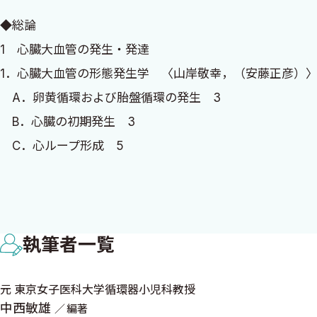
感謝申し上げる次第です．
◆総論
1 心臓大血管の発生・発達
2025年7月
1．心臓大血管の形態発生学 〈山岸敬幸，（安藤正彦）〉
編集 山岸敬幸
A．卵黄循環および胎盤循環の発生 3
B．心臓の初期発生 3
C．心ループ形成 5
D．心ループ形成の異常と先天性心疾患 5
E．心中隔の形成 7
F．心房と心房中隔の形成 8
執筆者一覧
G．心房・心房中隔の形成異常と先天性心疾患 9
H．房室管の分割と房室弁の形成 11
元 東京女子医科大学循環器小児科教授
I．房室管の発生異常と先天性心疾患 11
中西敏雄
編著
J．左右心室と心室中隔の形成 12