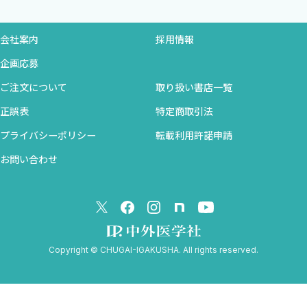
療戦略
7 冠動脈病変とCT ［米田秀一］
1 非心臓手術の術前に指摘された冠動脈病変：拡げるか，否
会社案内
採用情報
か
企画応募
2 術前冠動脈CTの読影ポイント
ご注文について
取り扱い書店一覧
8 石灰化病変に対するPCIとCT ［西平賢作］
正誤表
特定商取引法
1 冠動脈CTにおける石灰化病変の画像的特徴，有用性，その限
プライバシーポリシー
転載利用許諾申請
界
お問い合わせ
2 PCI術者の視点からの冠動脈CTの術前活用法
3 石灰化病変に対するRAとIVLの戦略的使い分け
4 OCT／IVUSによる術中評価との統合
5 術前CCTAを踏まえた，PCIの実際
Copyright © CHUGAI-IGAKUSHA. All rights reserved.
9 慢性完全閉塞病変に対するPCIとCT ［黒木一公］
1 画像再構成法と読影の注意点
2 CTによるCTO病変評価のポイント