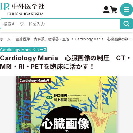
株式会社 中外医学社
検索キーワード
ホーム
臨床医学：内科系／循環器・血管
Cardiology Mania 心臓画像の制圧 CT・MRI・RI・PETを臨床に活かす！
Cardiology Maniaシリーズ
Cardiology Mania 心臓画像の制圧 CT・
MRI・RI・PETを臨床に活かす！