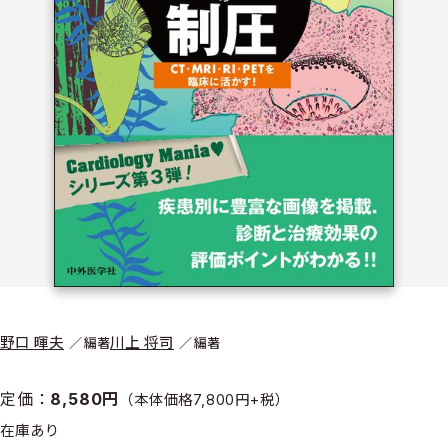
野口 暉夫
川上 将司
編著
編著
定価：
8,580円
（本体価格7,800円+税）
在庫あり