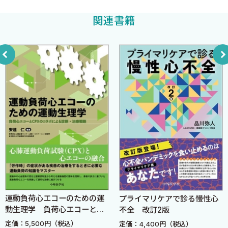
1 心筋バイアビリティの定義
関連書籍
2 各種検査の特徴と比較
3 臨床でのエビデンス
4 各症例での心筋バイアビリティ評価の活かし方
5 今後の課題
5 左室駆出率の評価 ［兼田浩平］
1 虚血性心疾患診療におけるLVEF評価の意義
2 LVEF評価に用いられる主要画像モダリティ
3 臨床現場での使い分けと診断アルゴリズム
4 特殊な臨床シナリオでの考慮事項
6 左室内血栓の評価のリアル ［藤野雅史］
1 低左室機能症例における左室内血栓の画像的評価法
2 疫学やリスク層別
運動負荷心エコーのための運
プライマリケアで診る慢性心
動生理学 負荷心エコーと
不全 改訂2版
3 左室内血栓に対する治療
CPXのコラボによる診断・治
定価：5,500円（税込）
定価：4,400円（税込）