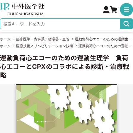
株式会社 中外医学社
検索キーワード
ホーム
臨床医学：内科系／循環器・血管
運動負荷心エコーのための運動生理学 負荷心エコーとCPXのコラボによる診断・治療戦略
ホーム
医療技術／リハビリテーション技術
運動負荷心エコーのための運動生理学 負荷心エコーとCPXのコラボによる診断・治療戦略
運動負荷心エコーのための運動生理学 負荷
心エコーとCPXのコラボによる診断・治療戦
略