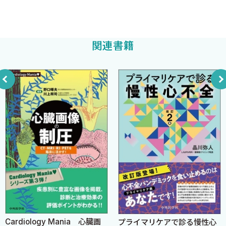
1 はじめに
するため，あまり有用な検査とは言えないものでした．一方，最
科大学循環器内科客員教授
2 肺胞でのガス交換機構と換気/血流比
近は，ベッド上で自転車エルゴメータを漕がせながら心エコーを
安達 仁
編著
3 運動負荷時は死腔量を減少，呼吸回数を増加，分時換気量を
行う方法が普及し始めており，これは負荷中の心臓の状態がみら
増加させる
関連書籍
れる点で大変素晴らしい検査手法と言えます．しかし，負荷強度
4 運動負荷に対する呼吸調整
の意味を考慮に入れているわけではありません．せっかく運動負
5 換気ドライブの機序
荷試験と心エコーを融合させるのですから，どの程度の負荷強度
でどのような異常が生じるのかという点にも注目すると，さらに
第4章運動負荷様式と血行動態応答の違い 〈稗田道成〉
意義深い検査になると思われます．
1 運動負荷時の循環応答
本書では運動中の心血管系の変化と酸素摂取量から考える運動
2 運動負荷心エコーにおける運動負荷様式の基本的な考え方
強度の意味について解説し，患者さんの訴えに基づいた運動負荷
3 運動負荷としての筋収縮の分類
心エコーの実施法を提案し，最終的に適切な治療法に結び付けら
4 静的収縮と動的収縮の運動様式の血管抵抗・後負荷に与える
れるような内容にしました．運動負荷心エコー実施時の参考にな
影響
れば幸甚です．
5 静的収縮と動的収縮の心拍出量の増加
6 静的収縮と動的収縮の心拍数の変化
2026年1月
7 静的収縮と動的収縮の一回拍出量に与える影響
群馬県立心臓血管センター 安達 仁
8 静的収縮と動的収縮の際の全身血管抵抗と血圧変化
Cardiology Mania 心臓画
プライマリケアで診る慢性心