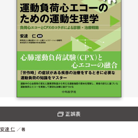
正誤表
安達 仁
著