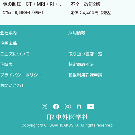
9 運動中と運動直後の心エコー
像の制圧 CT・MRI・RI・
不全 改訂2版
PETを臨床に活かす！
定価：8,580円（税込）
定価：4,400円（税込）
第5章CPX実施法とパラメータの意味 〈安達 仁〉
1 CPXとは
会社案内
採用情報
2 プロトコール
企画応募
3 準備
4 得られる指標
ご注文について
取り扱い書店一覧
5 酸素摂取量
正誤表
特定商取引法
6 日常活動と酸素摂取量
プライバシーポリシー
転載利用許諾申請
7 ワット数（負荷強度）とメッツ・酸素摂取量
8 VO2/HR
お問い合わせ
9 ETCO2（PETCO2）
10 心機能とVO2/HR，ETCO2
11 VE-VCO2関係（minimum VE/VCO2, VE vs VCO2 slope）
12 AT，RCP
Copyright © CHUGAI-IGAKUSHA. All rights reserved.
13 予後・重症度との関連